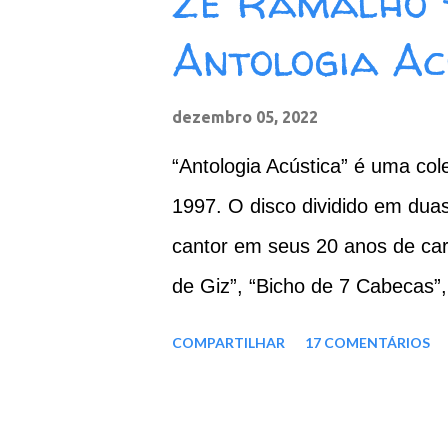
Zé Ramalho 
c
Antologia Ac
o
m
e
n
dezembro 05, 2022
t
á
“Antologia Acústica” é uma co
r
i
1997. O disco dividido em dua
o
cantor em seus 20 anos de ca
de Giz”, “Bicho de 7 Cabecas”,
02. Chão de Giz 03. Beira Mar
COMPARTILHAR
17 COMENTÁRIOS
06. A Terceira Lâmina 07. Eter
Lunar 10. Kryptônia CD 2: 01.
Força Verde 04. Admirável Ga