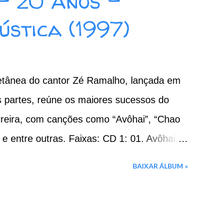
- 20 Anos -
ústica (1997)
letânea do cantor Zé Ramalho, lançada em
s partes, reúne os maiores sucessos do
rreira, com canções como “Avôhai”, “Chao
 e entre outras. Faixas: CD 1: 01. Avôhai
 04. Vila do Sossego 05. Canção Agalopada
BAIXAR ÁLBUM »
nas Ondas 08. Garoto de Aluguel 09. Táxi
 Frevo Mulher 02. Banquete de Signos 03.
do Novo 05. Galope Rasante 06. Bicho de