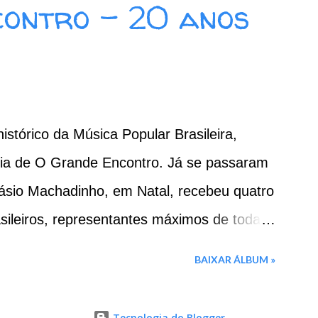
contro - 20 anos
, Bonita e Carinhosa, Faz o Homem
tas de Fogo 09. Jardim das Acácias II 10.
kin' on Heaven's Door] Baixar: 165 MB -
Drive - Box - MEGA
istórico da Música Popular Brasileira,
cia de O Grande Encontro. Já se passaram
ásio Machadinho, em Natal, recebeu quatro
rasileiros, representantes máximos de toda a
ra em 2016, três deles voltam a se unir
BAIXAR ÁLBUM »
ba Ramalho e os pernambucanos, Geraldo
clando um repertório de clássicos da MPB,
Tecnologia do Blogger