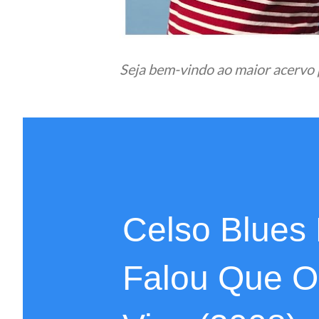
Seja bem-vindo ao maior acervo 
Celso Blues
Falou Que O