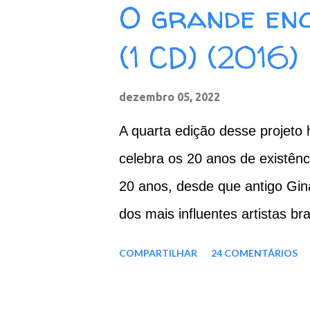
O grande en
Sete Cabeças 07. Mulher Nova
(1 CD) (2016)
Gemer Sem Sentir Dor 08. Pepi
Batendo na Porta do Céu [Knoc
dezembro 05, 2022
ZiP - MP3 - 320 Kbps Google 
A quarta edição desse projeto h
celebra os 20 anos de existên
20 anos, desde que antigo Gin
dos mais influentes artistas b
força e cultura nordestina. Ago
COMPARTILHAR
24 COMENTÁRIOS
mais uma vez: a paraibana El
Azevedo E Alceu Valença. Mes