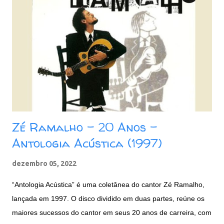
m
c
o
m
e
n
t
á
r
i
o
Zé Ramalho - 20 Anos -
Antologia Acústica (1997)
dezembro 05, 2022
“Antologia Acústica” é uma coletânea do cantor Zé Ramalho,
lançada em 1997. O disco dividido em duas partes, reúne os
maiores sucessos do cantor em seus 20 anos de carreira, com