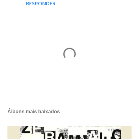
RESPONDER
P
o
s
Álbuns mais baixados
t
a
r
u