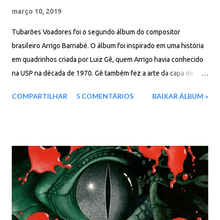
março 10, 2019
Tubarões Voadores foi o segundo álbum do compositor
brasileiro Arrigo Barnabé. O álbum foi inspirado em uma história
em quadrinhos criada por Luiz Gê, quem Arrigo havia conhecido
na USP na década de 1970. Gê também fez a arte da capa de
Clara Crocodilo. o álbum de estreia de Arrigo que antecedeu a
COMPARTILHAR
5 COMENTÁRIOS
BAIXAR ÁLBUM »
Tubarões Voadores. O disco tem dez temas bastante
experimentais em aspectos musicais, dando o clima exato à
história criada por Gê, com passagens de morte, suicídio,
violência e críticas à classe média da época. O álbum teve
formação instrumental bastante extensa, com naipes de metais,
cordas e coros. Faixas: 01. Tubarões Voadores 02. Crotalus
Terríficus 03. Mística 04. Neide Manicure Pedicure 05. Canção
Do Astronauta Perdido 06. Kid Supérfluo, O Consumidor
Implacável 07. Papai Não Gostou 08. Lenda 09. A Europa Curvou-