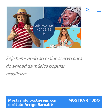
Pular para o conteúdo principal
Seja bem-vindo ao maior acervo para
download da música popular
brasileira!
P
Mostrando postagens com
MOSTRAR TUDO
o
o rótulo
Arrigo Barnabé