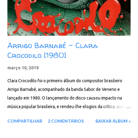
Se Ante O Brasil 10. Mirante Baixar: 92 MB - ZiP - MP3 - 320 Kbps
- REMASTERIZADO Google Drive - Box - MEGA - MediaFire -
4Shared
Arrigo Barnabé - Clara
Crocodilo [1980]
março 10, 2019
Clara Crocodilo foi o primeiro álbum do compositor brasileiro
Arrigo Barnabé, acompanhado da banda Sabor de Veneno e
lançado em 1980. O lançamento do disco causou impacto na
música popular brasileira, e rendeu-lhe elogios da crítica, que
passou a considerar o compositor como "a maior novidade
COMPARTILHAR
2 COMENTÁRIOS
BAIXAR ÁLBUM »
surgida na música brasileira desde a Tropicália". Clara Crocodilo
também é considerado o marco inicial da chamada Vanguarda