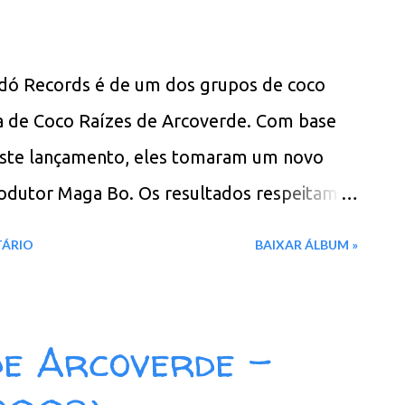
dó Records é de um dos grupos de coco
ba de Coco Raízes de Arcoverde. Com base
 este lançamento, eles tomaram um novo
odutor Maga Bo. Os resultados respeitam e
afro-brasileira original, ao mesmo tempo
TÁRIO
BAIXAR ÁLBUM »
lheta eletrônica em seu trabalho. Pense
este e afro-brasileiras produzidas e
as de som! Faixas: 01. Salve Deus 02.
de Arcoverde -
rro ou Trem 05. O Grilo 06. Lamento 07.