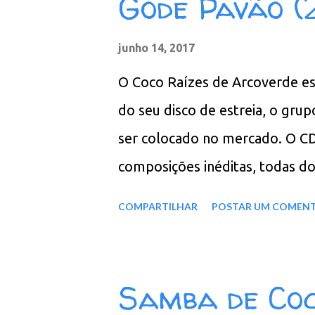
Godê Pavão (
Sabiá 08. Canta Coco Morena 09
O Gemedor 13. Astro Nilda 14. 
junho 14, 2017
320 Kbps - LANÇAMENTO pCloud
O Coco Raízes de Arcoverde est
do seu disco de estreia, o gru
ser colocado no mercado. O CD 
composições inéditas, todas do
indígenas do povo Xucuru e da 
COMPARTILHAR
POSTAR UM COMEN
homenagem a um dos mais anti
anos, que se dedica ao ritmo h
do grupo a ter participado da 
Samba de Coc
construir uma casa, o dono con