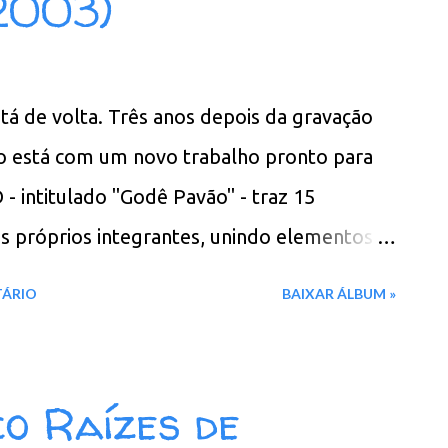
2003)
. Beija Flor 10. A Sereia 11. O Medroso 12.
Zé do Candeeiro Baixar: 94 MB - ZiP - MP3 -
 - Google Drive - Box - MEGA - MediaFire
á de volta. Três anos depois da gravação
po está com um novo trabalho pronto para
- intitulado "Godê Pavão" - traz 15
s próprios integrantes, unindo elementos
poesia sertaneja. O novo disco é uma
TÁRIO
BAIXAR ÁLBUM »
gos tocadores de coco, Biu Neguinho, 72
á mais de cinco décadas. Ele é um dos únicos
fase embrionária do coco, quando, ao
o Raízes de
vidava familiares e amigos para dançar