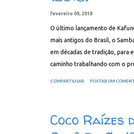
n
s
fevereiro 09, 2018
O último lançamento de Kafun
mais antigos do Brasil, o Sam
em décadas de tradição, para
caminho trabalhando com o pr
preservam a estrutura rítmica 
COMPARTILHAR
POSTAR UM COMEN
em que introduzem uma nova pa
as vibrações nas raízes do nord
misturadas para grandes sistem
Coco Raízes 
Andrelina 03. Oh! Sinhá 04. Ca