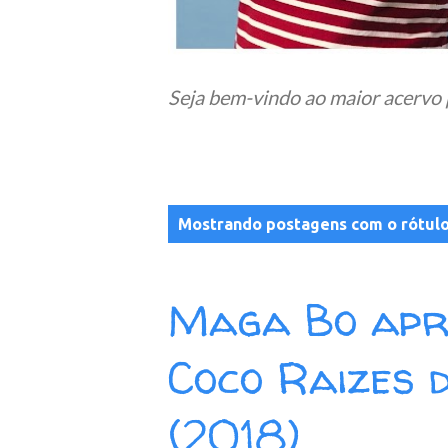
Seja bem-vindo ao maior acervo 
P
Mostrando postagens com o rótul
o
s
Maga Bo apr
t
a
Coco Raizes 
g
(2018)
e