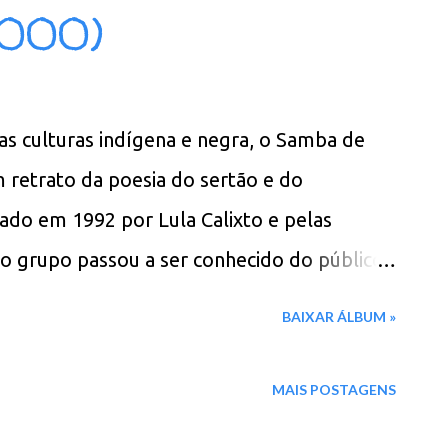
2000)
tar o barro. Seu Biu, como é conhecido em
da escola de samba Unidos da Avenida na
lo pela batida especial do surdo que faz a
as culturas indígena e negra, o Samba de
 Barra da saia 02. Godê pavão 03. Abelha
 retrato da poesia do sertão e do
5. Coqueiro novo 06. O canto do uirapuru
ado em 1992 por Lula Calixto e pelas
 o grupo passou a ser conhecido do público
eu as barreiras da pequena cidade de
BAIXAR ÁLBUM »
entar Brasil afora e no exterior. Já se
ica, Itália Noruega e França. Em 2000, sai
MAIS POSTAGENS
me homônimo. Faixas: 01. Seu Maia 02. A