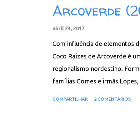
Arcoverde (
sobre o terreno a fim de assen
Arcoverde, que já foi diretor 
abril 23, 2017
década de 70, é responsável pe
Com influência de elementos d
marcação do ritmo. Faixas: 01.
Coco Raízes de Arcoverde é um
aripuá 04. Despedida de amor 0
regionalismo nordestino. Form
07. Men...
famílias Gomes e irmãs Lopes,
a partir de 1996, quando romp
COMPARTILHAR
2 COMENTÁRIOS
Pernambuco e passou a se apres
apresentaram na Alemanha, Bélg
o primeiro cd da trupe com no