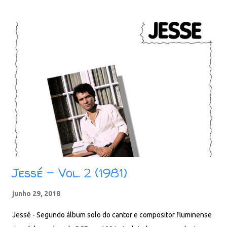
incidental) 14. Sertão Baixar: 126 MB - ZiP - MP3 - 320 Kbps -
REMASTERIZADO pCloud - Google Drive - Box - MEGA -
MediaFire
Jessé - Vol. 2 (1981)
junho 29, 2018
Jessé - Segundo álbum solo do cantor e compositor fluminense