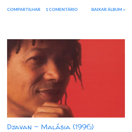
Rasgado 02. Noites Cariocas (Minhas Noites sem Sono) 03. Índia
COMPARTILHAR
1 COMENTÁRIO
BAIXAR ÁLBUM »
04. Estrada do Sol 05. A Preta do Acarajé 06. Dez Anos (Diez
Años) 07. Força Estranha 08. Olha 09. Juventude Transviada 10.
Balancê 11. O Bater do Tambor 12. Meu Nome É Gal Baixar: 96
MB - ZiP - MP3 - 320 Kbps - REMASTERIZADO pCloud - Google
Drive - Box - MEGA - MediaFire
Djavan - Malásia (1996)