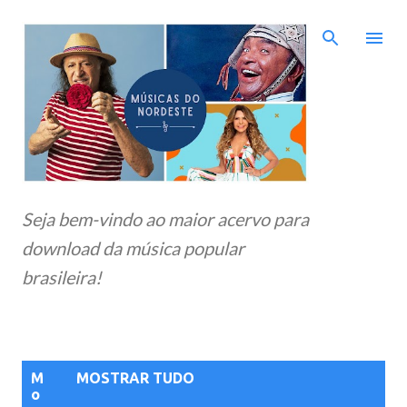
Pular para o conteúdo principal
Seja bem-vindo ao maior acervo para
download da música popular
brasileira!
P
M
MOSTRAR TUDO
o
o