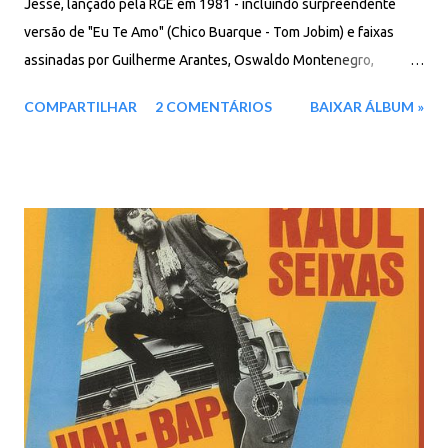
Jessé, lançado pela RGE em 1981 - incluindo surpreendente
versão de "Eu Te Amo" (Chico Buarque - Tom Jobim) e faixas
assinadas por Guilherme Arantes, Oswaldo Montenegro,
Belchior etc. Faixas: 01. Estrela Reticente 02. Eu Te Amo 03.
COMPARTILHAR
2 COMENTÁRIOS
BAIXAR ÁLBUM »
Viração 04. Cá Entre Nós 05. Brilha, Brilha, Brilhará 06. Era Um Dia
07. Voz Da América 08. Navegante 09. Pelos Cantos 10. Chão
Descalço 11. Sujeito A Chuvas E Trovoadas Baixar: 73 MB - ZiP -
MP3 - 320 Kbps - REMASTERIZADO Google Drive - Box - MEGA