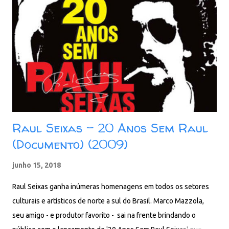
09. Sete Coqueiros (Instrumental) 10. Água de Lua 11. Avô
Baixar: 94 MB - ZiP - MP3 - 320 Kbps - REMASTERIZADO pCloud
- Google Drive - Box - MEGA - MediaFire
Raul Seixas - 20 Anos Sem Raul
(Documento) (2009)
junho 15, 2018
Raul Seixas ganha inúmeras homenagens em todos os setores
culturais e artísticos de norte a sul do Brasil. Marco Mazzola,
seu amigo - e produtor favorito - sai na frente brindando o