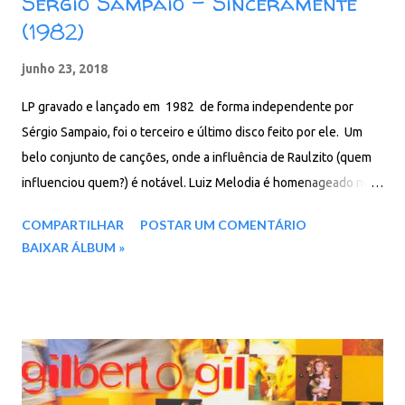
Sérgio Sampaio - Sinceramente
(1982)
junho 23, 2018
LP gravado e lançado em 1982 de forma independente por
Sérgio Sampaio, foi o terceiro e último disco feito por ele. Um
belo conjunto de canções, onde a influência de Raulzito (quem
influenciou quem?) é notável. Luiz Melodia é homenageado na
faixa Doce Melodia, onde divide os vocais. Faixas: 01. Homem de
COMPARTILHAR
POSTAR UM COMENTÁRIO
trinta 02. Na captura 03. Tolo fui eu 04. Só para o seu coração 05.
BAIXAR ÁLBUM »
Essa tal de mentira 06. Meu filho, minha filha 07. Cabra cega 08.
Sinceramente 09.Nem assim 10. Doce melodia 11. Faixa seis
Baixar: 78 MB - ZiP - MP3 - 320 Kbps - REMASTERIZADO pCloud
- Google Drive - Box - MEGA - MediaFire