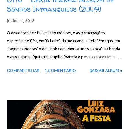
Sonhos Intranquilos (2009)
junho 11, 2018
O disco traz dez faixas, oito inéditas, e as participações
especiais de Céu, em 'O Leite', da mexicana Julieta Venegas, em
'Lágrimas Negras' e de Lirinha em 'Meu Mundo Dança'. Na banda
estão Catatau (guitarra), Pupillo (bateria e percussão) e Dengue
(baixo). A produção é de Otto e de Pupillo, e a capa do renomado
COMPARTILHAR
1 COMENTÁRIO
BAIXAR ÁLBUM »
artista plástico Tunga. Com o título inspirado na obra literária
'Metamorfose', de Franz Kafka, Certa Manhã Acordei de Sonhos
Intranquilos é o quarto trabalho da carreira solo do cantor e
percussionista Otto, ex-integrante da primeira formação do
Nação Zumbi e do Mundo Livre S/A. Faixas: 01. Crua 02. O Leite
03. Janaína 04. Meu Mundo 05. 6 Minutos 06. Lagrimas Negras
07. Saudade 08. Naquela Mesa 09. Filha 10. Agora Sim Baixar: 91