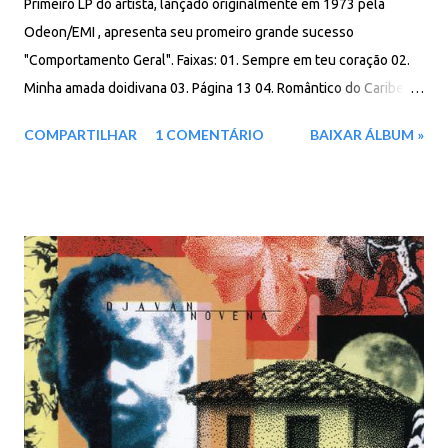
Primeiro LP do artista, lançado originalmente em 1973 pela
Odeon/EMI , apresenta seu promeiro grande sucesso
"Comportamento Geral". Faixas: 01. Sempre em teu coração 02.
Minha amada doidivana 03. Página 13 04. Romântico do Caribe
05. Sim quero ver 06. A felicidade bate a sua porta 07. Palavras
COMPARTILHAR
1 COMENTÁRIO
BAIXAR ÁLBUM »
08. Moleque 09. Comportamento geral 10. Insonia 11. Depois do
trovão Baixar: 79 MB - ZiP - MP3 - 320 Kbps - REMASTERIZADO
pCloud - Google Drive - Box - MEGA - MediaFire