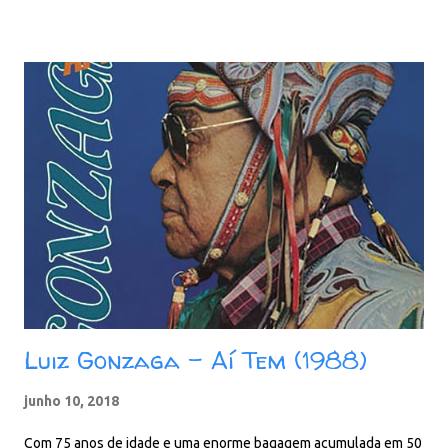
Pesqueira centenária 12. Cacimba nova Baixar: 76 MB - ZiP - MP3
- 320 Kbps - REMASTERIZADO pCloud - Google Drive - Box -
MEGA - MediaFire
Luiz Gonzaga - Aí Tem (1988)
junho 10, 2018
Com 75 anos de idade e uma enorme bagagem acumulada em 50