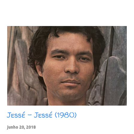
85 MB - ZiP - MP3 - 320 Kbps - REMASTERIZADO pCloud -
Google Drive - Box - MEGA - MediaFire
Jessé - Jessé (1980)
junho 20, 2018