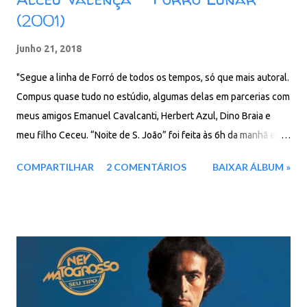
(2001)
junho 21, 2018
"Segue a linha de Forró de todos os tempos, só que mais autoral.
Compus quase tudo no estúdio, algumas delas em parcerias com
meus amigos Emanuel Cavalcanti, Herbert Azul, Dino Braia e
meu filho Ceceu. “Noite de S. João” foi feita às 6h da manhã em
Olinda, quando Dino e Ceceu voltavam de uma noitada e me
COMPARTILHAR
2 COMENTÁRIOS
BAIXAR ÁLBUM »
acordaram para mostrar a música. Musiquei “Balalaica”, poema
de Maiakovski, com tradução de Augusto de Campos, que virou
uma embolada concretista.'' - Alceu Valença Faixas: 01. Como
um anjo querubim 02. Sonhei de cara 03. Quando fugias de mim
04. Forró lunar 05. Xote delicado 06. Balanciê 07. Noite de São
João 08. Pé de rosa 09. Balalaica 10. Forró concreto Baixar: 68
MB - ZiP - MP3 - 320 Kbps pCloud - Google Drive - Box - MEGA -