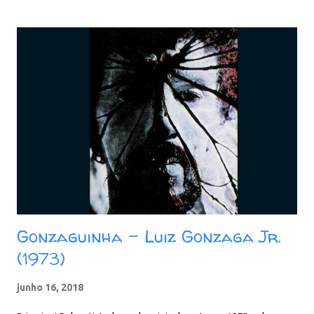
outros. Imperdível! Faixas: 01. Maravida 02. Atiraste Uma Pedra
03. Purificar o Subaé 04. Rosa do Viver 05. Alteza 06. Sete Mil
Vezes 07. Todas as Horas 08. Caminho das Índias 09. Súplica 10.
Amiga dos Ventos Baixar: 771 MB - ZiP - MP3 - 320 Kbps -
REMASTERIZADO pCloud - Google Drive - Box - MEGA -
MediaFire
Gonzaguinha - Luiz Gonzaga Jr.
(1973)
junho 16, 2018