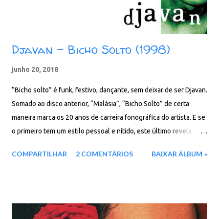
Djavan - Bicho Solto (1998)
junho 20, 2018
“Bicho solto” é funk, festivo, dançante, sem deixar de ser Djavan.
Somado ao disco anterior, “Malásia”, “Bicho Solto” de certa
maneira marca os 20 anos de carreira fonográfica do artista. E se
o primeiro tem um estilo pessoal e nítido, este último revela
também o rejuvenescimento do artista, uma atualização
COMPARTILHAR
2 COMENTÁRIOS
BAIXAR ÁLBUM »
constante de sua música, sem perda de identidade. Faixas: 01. Eu
Te Devoro 02. Você É 03. Passou 04. Atitude 05. Amar É Tudo
06. A Carta 07. Pássaro 08. Retrato Da Vida 09. Be Fair 10. Tão
Raro 11. Bicho Solto 12. Meu Bem-Querer Baixar: 136 MB - ZiP -
MP3 - 320 Kbps pCloud - Google Drive - Box - MEGA - MediaFire