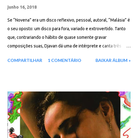
junho 16, 2018
Se “Novena” era um disco reflexivo, pessoal, autoral, “Malásia” é
o seu oposto: um disco para fora, variado e extrovertido. Tanto
que, contrariando o hábito de quase somente gravar
composições suas, Djavan dá uma de intérprete e canta três
músicas de outros autores. São elas: o samba “Coração leviano”,
COMPARTILHAR
1 COMENTÁRIO
BAIXAR ÁLBUM »
um dos mais bonitos de Paulinho da Viola; “Sorri”, a versão de
Braguinha para o clássico “Smile” de Chaplin; e “Correnteza”,
sublime tema rural de Tom Jobim e Luiz Bonfá, gravado para uma
novela. Faixas: 01. Que foi My Love? 02. Seca 03. Nem um Dia 04.
Não Deu 05. Deixa o Sol Sair 06. Tenha Calma 07. Irmã de Neon
08. Cordilheira 09. Malásia 10. Coração Leviano 11. Sorri 12.
Correnteza Baixar: 122 MB - ZiP - MP3 - 320 Kbps -
REMASTERIZADO pCloud - Google Drive - Box - MEGA -
MediaFire