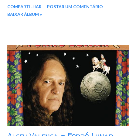
Olha Pro Céu 02. Óia Eu Aqui De Novo 03. Asa Branca 04. Baião
COMPARTILHAR
POSTAR UM COMENTÁRIO
Da Penha 05. Qui Nem Jiló 06. Baião / De Onde Vem O Baião 07.
BAIXAR ÁLBUM »
Lamento Sertanejo (Forró De Dominguinhos) 08. Cajuína /
Refazenda 09. Pau-de-arara 10. Respeita Januário 11. O Xote
Das Meninas 12. Eu Só Quero Um Xodó 13. Vem Morena 14.
Esperando Na Janela 15. Último Pau-de-arara 16. Madalena
(Entra Em Beco, Sai Em Beco) 17. Toda Menina Baiana 18. Na casa
dela 19. Na Casa Dela (Versão Acústica) Baixar: 161 MB - ZiP -
MP3 - 320 Kbps - REMASTERIZADO pCloud - Google Drive - Box
- MEGA - MediaFire
Alceu Valença - Forró Lunar