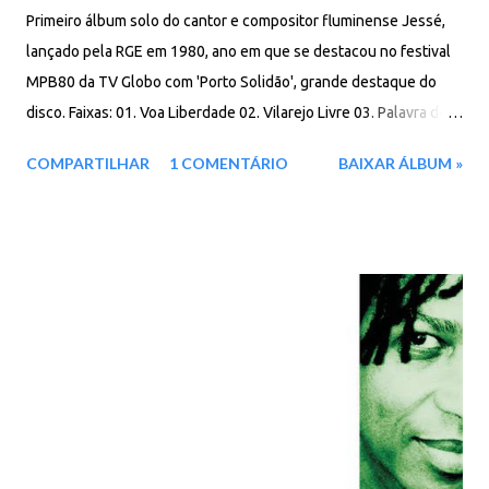
Primeiro álbum solo do cantor e compositor fluminense Jessé,
lançado pela RGE em 1980, ano em que se destacou no festival
MPB80 da TV Globo com 'Porto Solidão', grande destaque do
disco. Faixas: 01. Voa Liberdade 02. Vilarejo Livre 03. Palavra de
Honra 04. Estrela Companheira 05. Última Inspiração 06.
COMPARTILHAR
1 COMENTÁRIO
BAIXAR ÁLBUM »
Impulsos 07. Campo Minado 08. Ser Estranho 09. Pra Apagar e
Pra Acender 10. Coração de Varal 11. Faca Serrada 12. Porto
Solidão Baixar: 93 MB - ZiP - MP3 - 320 Kbps - REMASTERIZADO
Google Drive - Box - MEGA - MediaFire