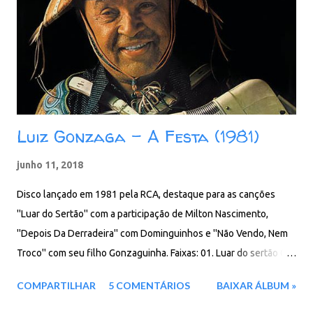
MB - ZiP - MP3 - 320 Kbps pCloud - Google Drive - Box - MEGA -
MediaFire
Luiz Gonzaga - A Festa (1981)
junho 11, 2018
Disco lançado em 1981 pela RCA, destaque para as canções
''Luar do Sertão'' com a participação de Milton Nascimento,
''Depois Da Derradeira'' com Dominguinhos e ''Não Vendo, Nem
Troco'' com seu filho Gonzaguinha. Faixas: 01. Luar do sertão 02.
Lampião falhou 03. Depois da derradeira 04. Paraíba 05. A ligeira
COMPARTILHAR
5 COMENTÁRIOS
BAIXAR ÁLBUM »
06. Ranchinho da paia 07. Não vendo, nem troco 08. Portador do
amor 09. O resto a gente ajeita 10. Os bacamarteiros 11.