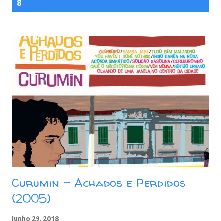
8
Curumin - Achados e Perdidos
(2005)
junho 29, 2018