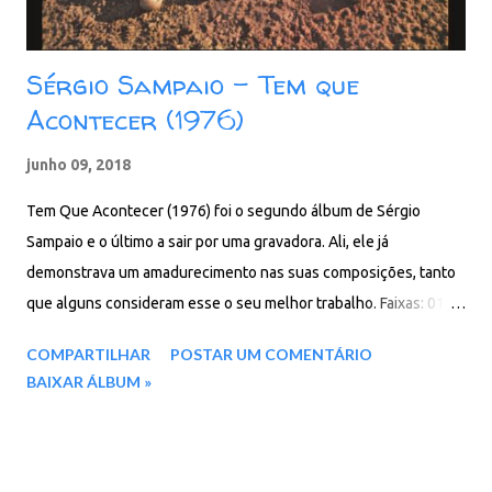
Sérgio Sampaio - Tem que
Acontecer (1976)
junho 09, 2018
Tem Que Acontecer (1976) foi o segundo álbum de Sérgio
Sampaio e o último a sair por uma gravadora. Ali, ele já
demonstrava um amadurecimento nas suas composições, tanto
que alguns consideram esse o seu melhor trabalho. Faixas: 01.
Até Outro Dia 02. Que Loucura 03. Cada Lugar na Sua Coisa 04.
COMPARTILHAR
POSTAR UM COMENTÁRIO
Cabras Pastando 05. Velho Bode 06. O Que Pintar Pintou 07. A
BAIXAR ÁLBUM »
Luz e a Semente 08. Tem Que Acontecer 09. Quanto Mais 10.
Quatro Paredes 11. Filho do Ovo 12. Velho Bandido 13. O Teto
da Minha Casa 14. Ninguém Vive Por Mim 15. História de Boêmio
(Um Abraço Em Nelson Gonçalves) Baixar: 109 MB - ZiP - MP3 -