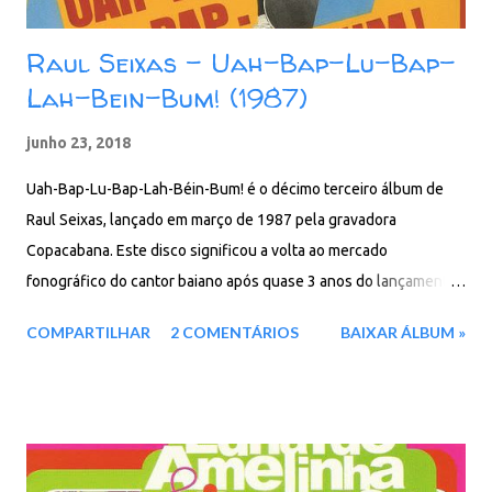
Raul Seixas - Uah-Bap-Lu-Bap-
Lah-Bein-Bum! (1987)
junho 23, 2018
Uah-Bap-Lu-Bap-Lah-Béin-Bum! é o décimo terceiro álbum de
Raul Seixas, lançado em março de 1987 pela gravadora
Copacabana. Este disco significou a volta ao mercado
fonográfico do cantor baiano após quase 3 anos do lançamento
de Metrô Linha 743, pela Som Livre. Faixas: 01. Abertura -
COMPARTILHAR
2 COMENTÁRIOS
BAIXAR ÁLBUM »
Quando Acabar o Maluco Sou Eu 02. Cowboy Fora da Lei 03.
Paranoia II 04. I'am (Gita) 05. Cambalache 06. Loba 07. Canceriano
Sem Lar (Clinica Tobias Blues) 08. Gente 09. Canta Baixar: 73 MB
- ZiP - MP3 - 320 Kbps - REMASTERIZADO pCloud - Google Drive
- Box - MEGA - MediaFire