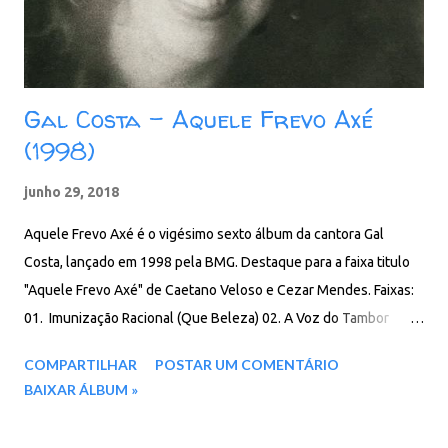
Gal Costa - Aquele Frevo Axé
(1998)
junho 29, 2018
Aquele Frevo Axé é o vigésimo sexto álbum da cantora Gal
Costa, lançado em 1998 pela BMG. Destaque para a faixa titulo
"Aquele Frevo Axé" de Caetano Veloso e Cezar Mendes. Faixas:
01. Imunização Racional (Que Beleza) 02. A Voz do Tambor
03. Aquele Frevo Axé 04. Esquadros 05. Assum Branco 06. Amor
COMPARTILHAR
POSTAR UM COMENTÁRIO
de Juventud 07. Aguarte Agora 08. Qui Nem Giló 09. Você
BAIXAR ÁLBUM »
10. Você Não Gosta de Mim 11. Habib 12. Quase um Segundo
13. Calling You/Girl From Ipanema (Garota de Ipanema) (música