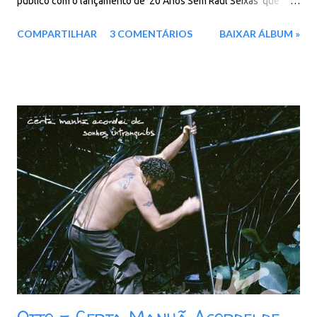
público com o lançamento de '20 Anos Sem Raul Seixas' que
traz, além de takes alternativos, alguns sucessos em inglês -
COMPARTILHAR
3 COMENTÁRIOS
BAIXAR ÁLBUM »
Morning Train (Trem das Sete), Fool's Gold (Ouro de Tolo) e
White Wings (Asa Branca) numa versão bem ao estilo country-
raulseixismo - , uma faixa inédita: 'Gospel', censurada em 1974.
Faixas: 01. Gospel 02. Love is Magick 03. Morning Train 04. Faça
Fuce, Force 05. Blue Moon o Kentucky 06. Orange Juice 07.
Check Up 08. How Could I Know 09. Rockixe 10. White Wings 11.
Fool's Gold 12. Let me Sing, Let me Sing 13. Se o Rádio não Toca
14. É Fim de Mês Baixar: 87 MB - ZiP - MP3 - 320 Kbps -
REMASTERIZADO pCloud - Google Drive - Box - MEGA -
MediaFire
Otto - Certa Manhã Acordei de