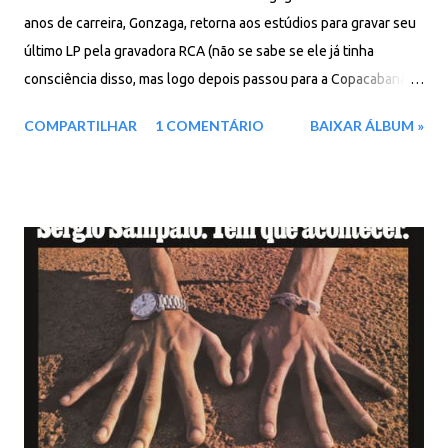
anos de carreira, Gonzaga, retorna aos estúdios para gravar seu
último LP pela gravadora RCA (não se sabe se ele já tinha
consciência disso, mas logo depois passou para a Copacabana).
De posse do repertório e de 3 convidados de peso, em 1988 o
COMPARTILHAR
1 COMENTÁRIO
BAIXAR ÁLBUM »
rei do baião lançou mais este trabalho, intitulado ‘Ai tem’, não é
um disco de grande destaque em sua carreira, mas conta com o
brilho das presenças de Camélia Alves, em ‘Vamos ajuntar os
troços’, de Geraldo Azevedo, em ‘táqui pa tú’, e de seu sobrinho
Joquinha Gonzaga, na faixa ‘Dá licença prá mais um’. (Texto:
Forró em vinil ) Faixas: 01. Bom pra eu 02. Ai tem 03. Taqui pa tu
04. No canto do salão 05. Pra que mais mulher 06. Moela e
coração 07. Fruta madura 08. Outro amanhã será 09. Vamos
ajuntar os troços 10. Forró gostoso 11. Cajueiro velho 12.
Recado do velho 13. Dá licença pra mais um Baixar: 82 MB - ZiP -
MP3 - 320 Kbps - REMASTERIZADO pCloud - Google Drive - Box
- MEG...