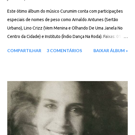
Este ótimo álbum do músico Curumim conta com participações
especiais de nomes de peso como Arnaldo Antunes (Sertão
Urbano), Lino Crizz (Vem Menina e Olhando De Uma Janela No
Centro da Cidade) e Instituto (Índio Dança Na Roda). Faixas: 01.
Guerreiro 02. Samba Japa 03. Tudo Bem Malandro 04. You
COMPARTILHAR
3 COMENTÁRIOS
BAIXAR ÁLBUM »
Haven't Done Nothing 05. Índio Dança Na Roda (com Instituto) 06.
Acorda, Simpático 07. Solidão Gasolina 08. Curukurombo 09.
Cadê O Mocotó? (Essa Coisa) (com Nereu Gargalo) 10. Vem
Menina (com Lino Crizz) 11. Sertão Urbano (com Arnaldo
Antunes) 12. Olhando De Lima Janela, No Centro Da Cidade (com
Lino Crizz) Baixar: 114 MB - ZiP - MP3 - 320 Kbps pCloud -
Google Drive - Box - MEGA - MediaFire