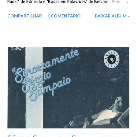
Radar" de Ednardo e "Bossa em Palavrões" de Belchior. Além das
composições de Belchior e Ednardo, também estão presentes
COMPARTILHAR
1 COMENTÁRIO
BAIXAR ÁLBUM »
composições dos parceiros: Fagner, Climério e Vicente Lopes.
Faixas: 01. Terral 02. Como Nossos Pais 03. Na Hora Do Almoço
04. Mucuripe 05. Pavão Mysterioso 06. Medo De Avião 07.
Enquanto Engoma a Calça 08. A Palo Seco 09. Pastoril 10.
Alucinação 11. Lagoa De Aluá 12. Bossa Em Palavrões 13. Mote
Tom e Radar 14. Artigo 26 Baixar: 119 MB - ZiP - MP3 - 320 Kbps
Google Drive - Box - MEGA - MediaFire