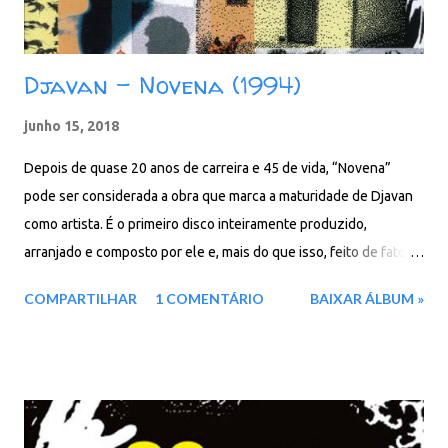
Djavan - Novena (1994)
junho 15, 2018
Depois de quase 20 anos de carreira e 45 de vida, “Novena”
pode ser considerada a obra que marca a maturidade de Djavan
como artista. É o primeiro disco inteiramente produzido,
arranjado e composto por ele e, mais do que isso, feito de fato à
sua maneira, com a sua banda, uno e íntegro do início ao fim.
COMPARTILHAR
1 COMENTÁRIO
BAIXAR ÁLBUM »
“Novena” é o resultado da interação de Djavan com os músicos,
sempre os mesmos: Paulo Calasans (teclados), Marcelo Mariano
ou Arthur Maia (baixo), Carlos Bala (bateria) e Marcelo Martins
(sopros). Faixas: 01. Limão 02. Nas Ruas 03. Aliás 04. Sem Saber
05. Mar à Vista 06. Quero-Quero 07. Renunciação 08. Lobisomem