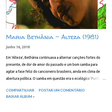
Maria Bethânia - Alteza (1981)
junho 16, 2018
Em 'Alteza', Bethânia continuava a alternar canções fortes do
presente, de dor de amor do passado e um bom samba para
agitar a fase feliz do cancioneiro brasileiro, ainda em clima de
abertura política. O samba em questão era o ecológico 'Purificar
o Subaé', que embora fosse de protesto era bem animado e foi
COMPARTILHAR
POSTAR UM COMENTÁRIO
gravado com Caetano, Gil e sua irmã Nicinha. O repertório foi
BAIXAR ÁLBUM »
baseado em canções que seus compositores favoritos foram lhe
enviando, como Gonzaguinha, Djavan, Moraes Moreira, entre