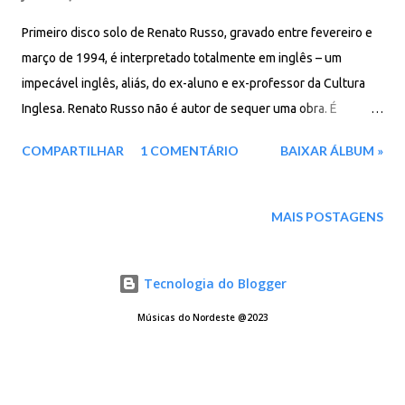
Primeiro disco solo de Renato Russo, gravado entre fevereiro e
março de 1994, é interpretado totalmente em inglês – um
impecável inglês, aliás, do ex-aluno e ex-professor da Cultura
Inglesa. Renato Russo não é autor de sequer uma obra. É
somente o intérprete. O álbum foi uma homenagem aos vinte
COMPARTILHAR
1 COMENTÁRIO
BAIXAR ÁLBUM »
cinco anos da Rebelião gay de Stonewall em Nova Iorque. O
repertório traz standarts da música americana, novidades
descobertas por ele e canções resgatadas de longa-metragens
MAIS POSTAGENS
— muitos daqueles que fizeram parte de sua educação musical.
Está lá “Cathedral Song”, música de Tanita Tikaram, fenômeno
Tecnologia do Blogger
dos anos 90; Da trilha sonora de A Cor Púrpura, assinada por
Quincy Jones, ele extraiu a canção “Miss Celia Blues”. E ainda
Músicas do Nordeste @2023
fez a sua versão para o tema de Pinocchio, de Walt Disney,
“When you wish upon a star”, assinado por Ned Washington e
Leigh Harline. Também há “Cherish”, sucesso de Madonna, mas