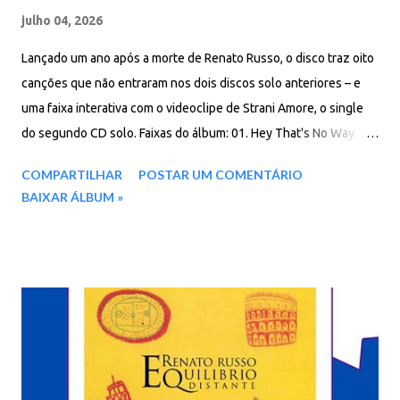
julho 04, 2026
Lançado um ano após a morte de Renato Russo, o disco traz oito
canções que não entraram nos dois discos solo anteriores – e
uma faixa interativa com o videoclipe de Strani Amore, o single
do segundo CD solo. Faixas do álbum: 01. Hey That's No Way To
Say Goodbye 02. The Dance 03. Il Mondo Degli Altri 04. Ti
COMPARTILHAR
POSTAR UM COMENTÁRIO
Chiedo Onesta 05. Lettera 06. I Loves You Porgy 07. E Tu Come
BAIXAR ÁLBUM »
Stai? 08. Change Partners Download: 59 MB - ZIP - MP3 - 320
Kbps Pixeldrain - MEGA - Google Drive - KDrive - Drime