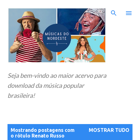
Pular para o conteúdo principal
Seja bem-vindo ao maior acervo para
download da música popular
brasileira!
P
Mostrando postagens com
MOSTRAR TUDO
o
o rótulo
Renato Russo