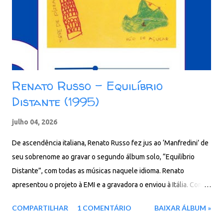
Renato Russo – Equilíbrio
Distante (1995)
julho 04, 2026
De ascendência italiana, Renato Russo fez jus ao ‘Manfredini’ de
seu sobrenome ao gravar o segundo álbum solo, “Equilíbrio
Distante”, com todas as músicas naquele idioma. Renato
apresentou o projeto à EMI e a gravadora o enviou à Itália. Com o
repertório já definido, Russo descobriu mais sobre a cultura
COMPARTILHAR
1 COMENTÁRIO
BAIXAR ÁLBUM »
italiana. A capa do disco mostra desenhos de Giuliano