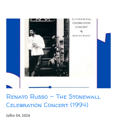
representando o Pão de Açúcar, o Estádio do Maracanã, o
Coliseu e a Torre de Pisa (grafada como Torre de Pizza).
Participaram do disco músicos de renome, como o baixista Arthur
Maia, e Bruno Araújo (que fez parte da banda de apoio da Legião
Urbana na turnê “As Quatro Estações” e gravou o baixo no álbum
“V”), além do arranjador e tecladista Carlos Trilha. Faixas do
álbum: 01. Gente 02. Strani Amori 03. I Venti Del Cuore 04.
Scrivimi 05. Dolcissima Maria 06. Lettera 07. La Solitudine 08.
Passerà 09. Wave / Come Fa Un 'Onda 10. La Forza Della Vita 11.
Due 12. Più O Meno 13. Il Mondo Degli Altri (Versão Rock)
Download: 143 MB - ZI...
Renato Russo – The Stonewall
Celebration Concert (1994)
julho 04, 2026