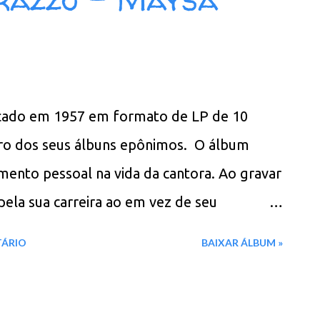
 Garota de Ipanema / Marcha de Quarta-Feira
olação / Canto de Ossanha 11. Na Boca da
de Orly 14. Cotidiano (No.2) 15. Regra Três
 Todos Fossem Iguais a Você Download: 127
çado em 1957 em formato de LP de 10
REMASTERIZADO MEGA - Filen - Box
iro dos seus álbuns epônimos. O álbum
ento pessoal na vida da cantora. Ao gravar
pela sua carreira ao em vez de seu
o, que não admitia ser casado com uma
TÁRIO
BAIXAR ÁLBUM »
a a ele estaria no maior sucesso do disco, a
 primeiro álbum, no qual Maysa foi proibida
, neste apresentava-se uma foto da cantora