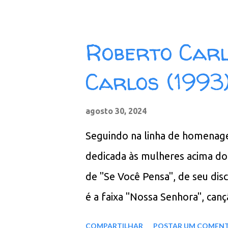
Meia Noite 06. Negro Malando
Dois 09. Toda Tua 10. Outra Ve
Roberto Carl
MB - ZIP - MP3 - 320 Kbps - 
Carlos (1993
agosto 30, 2024
Seguindo na linha de homenagens
dedicada às mulheres acima d
de "Se Você Pensa", de seu dis
é a faixa "Nossa Senhora", can
sucessos da carreira de Rober
COMPARTILHAR
POSTAR UM COMEN