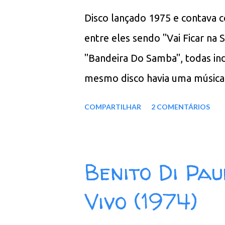
n
Disco lançado 1975 e contava 
s
entre eles sendo "Vai Ficar na
"Bandeira Do Samba", todas in
mesmo disco havia uma músic
Dizia O Mestre", grande inspir
COMPARTILHAR
2 COMENTÁRIOS
homenagem, que era "Sanfona B
um amigo de Luiz Gonzaga, des
no banheiro em uma Caravana de
Benito Di Pa
Santos. Faixas do álbum: 01. N
Vivo (1974)
03. Não Me Importo Nada 04. 
06. Bandeira Do Samba 07. Mod