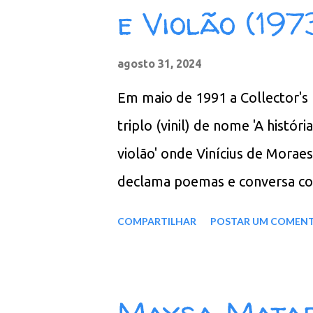
REMASTERIZADO MEGA - Filen
e Violão (197
agosto 31, 2024
Em maio de 1991 a Collector's 
triplo (vinil) de nome 'A histó
violão' onde Vinícius de Morae
declama poemas e conversa com
Alves, de Salvador, Bahia, no d
COMPARTILHAR
POSTAR UM COMEN
01. Poética / Quando a Noite M
Alegria Dos Homens / Rancho 
06. O Rancho das Namoradas 
Maysa Matar