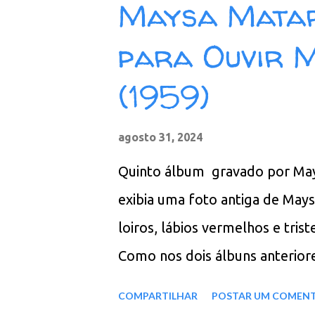
Maysa Matar
junto com antúrios vermelhos.
para Ouvir M
Iguais a Você 02. Ouça 03. Escu
Quê 06. Franqueza 07. Segredo
(1959)
ZIP - MP3 - 320 Kbps - REMAS
agosto 31, 2024
Quinto álbum gravado por May
exibia uma foto antiga de Mays
loiros, lábios vermelhos e tris
Como nos dois álbuns anteriore
arranjos do disco. Faixas do ál
COMPARTILHAR
POSTAR UM COMEN
Noite de Paz 04. Exaltação Ao