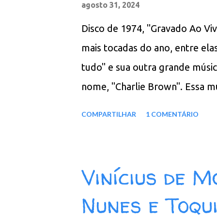
agosto 31, 2024
Dizia O Mestre 10. Sempre Ass
Disco de 1974, "Gravado Ao Viv
- REMASTERIZADO MEGA - File
mais tocadas do ano, entre ela
tudo" e sua outra grande músi
nome, "Charlie Brown". Essa m
iniciada em 1969, ano em que
COMPARTILHAR
1 COMENTÁRIO
italiana em Santos; onde os ou
Brown. Faixas do álbum: 01. A
Que Você É Mulher 04. Pare, O
Vinícius de 
Casa De Sinhá 07. Tributo A Um
Nunes e Toqu
Rio 10. Meu Enredo Download: 