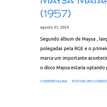
Em Prelúdio 09. A Felicidade /
(1957)
de Cinzas 10. Berimbau / Cons
Noite 12. Veja Você 13. Samba 
agosto 31, 2024
16. Como Dizia o Poeta 17. Se
Segundo álbum de Maysa , lan
MB - ZIP - MP3 - 320 Kbps - 
polegadas pela RGE e o prime
marca um importante acontecim
o disco Maysa estaria optando 
casamento com André Matarazz
COMPARTILHAR
POSTAR UM COMEN
cantora profissional. A respost
canção "Ouça". Ao contrário do
por André de aparecer na capa