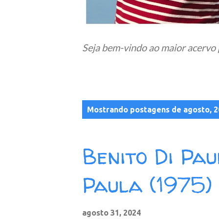
Seja bem-vindo ao maior acervo 
P
Mostrando postagens de agosto, 2
o
s
Benito Di Pau
t
a
Paula (1975)
g
e
agosto 31, 2024