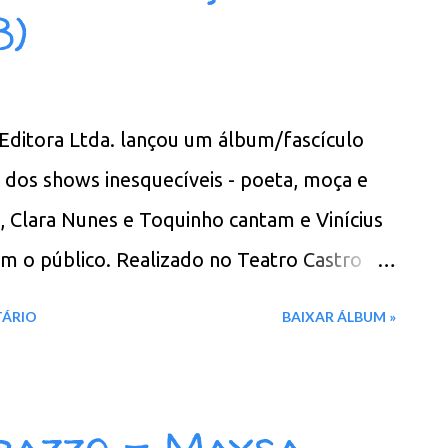
 - Box
3)
Editora Ltda. lançou um álbum/fascículo
ria dos shows inesquecíveis - poeta, moça e
s, Clara Nunes e Toquinho cantam e Vinícius
 o público. Realizado no Teatro Castro
ia 27 de fevereiro de 1973. Faixas do álbum:
TÁRIO
BAIXAR ÁLBUM »
e Entende 02. Serenata do Adeus 03. Jesus,
das Flores 04. Lamento 05. Mundo Melhor
07. Poema Dos Olhos da Amada 08. Samba
azzo - Maysa