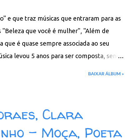
im Download: 84 MB - ZIP - MP3 - 320 Kbps
o" e que traz músicas que entraram para as
n - Box
s "Beleza que você é mulher", "Além de
ca que é quase sempre associada ao seu
úsica levou 5 anos para ser composta, sendo
 Benito estava morando em uma pensão
BAIXAR ÁLBUM »
tros moradores liam a revista do Charlie
lém De Tudo 02. Charlie Brown 03. Beleza
lhe E Viva 05. Vou Cantar Vou Sambar 06. Na
Moraes, Clara
 Rei Esquecido 08. Prelúdio N.4 09. Novo
inho - Moça, Poeta
88 MB - ZIP - MP3 - 320 Kbps -