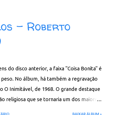
 de Morro 07. Amargura 08. Deserto de Nós
z 11. Malatia 12. Dois Amigos Download: 84
os - Roberto
REMASTERIZADO MEGA - Filen - Box
)
 do disco anterior, a faixa "Coisa Bonita" é
o peso. No álbum, há também a regravação
co O Inimitável, de 1968. O grande destaque
ção religiosa que se tornaria um dos maiores
to Carlos. A canção demorou quase 10 anos
TÁRIO
BAIXAR ÁLBUM »