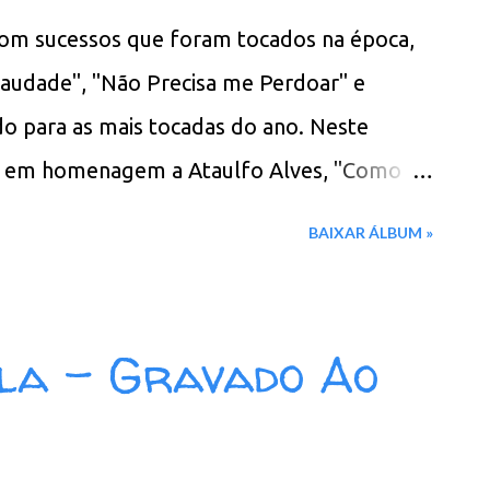
com sucessos que foram tocados na época,
 Saudade", "Não Precisa me Perdoar" e
do para as mais tocadas do ano. Neste
a em homenagem a Ataulfo Alves, "Como
ação para Benito e também outra
BAIXAR ÁLBUM »
ranca", feita para Luiz Gonzaga. Benito era
de que se encontraram pela primeira vez
 artistas em Brasília planejada por Silvio
ula - Gravado Ao
ão Precisa Me Perdoar 02. Coisas Da Vida
Sanfona Branca 05. Sem Tempo Pra Sonhar
ificação 08. Vai Ficar Na Saudade 09. Como