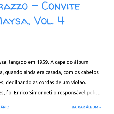
azzo - Convite
 Faixas do álbum: 01. Se Todos Fossem
aysa, Vol. 4
ta, Noel 04. To the End of the Earth 05. O
 08. Un Jour Tu Verras Download: 58 MB -
TERIZADO MEGA - Filen - Box
sa, lançado em 1959. A capa do álbum
a, quando ainda era casada, com os cabelos
tes, dedilhando as cordas de um violão.
s, foi Enrico Simonneti o responsável pelos
bum: 01. Você 02. Pelos Caminhos da Vida 03.
TÁRIO
BAIXAR ÁLBUM »
 Amor (Por Toda a Minha Vida) 05. Tema da