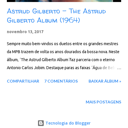
Astrud Gilberto - The Astrud
Gilberto Album (1964)
novembro 13, 2017
Sempre muito bem-vindos os duetos entre os grandes mestres
da MPB trazem de volta os anos dourados da bossa nova. Neste
álbum, ´The Astrud Gilberto Album´faz parceria com o eterno
Antonio Carlos Jobim. Destaque paras as faixas ´Água de Beber´,
´Só Tinha de Ser com Você´, entre outras. Faixas: 01. Once I
COMPARTILHAR
7 COMENTÁRIOS
BAIXAR ÁLBUM »
Loved 02. Áqua De Beber 03. Meditation 04. And Roses And
Roses 05. O Morro (Não Tem Vez) 06. How Insensitive 07. Dindi
08. Photograph 09. Dreamer 10. Só Tinha De Ser Com Você 11.
MAIS POSTAGENS
All That's Left Is To Say Goodbye Baixar: 64 MB - MP3 - 320 Kbps
- REMASTERIZADO pCloud - Google Drive - Box - MEGA -
Tecnologia do Blogger
MediaFire