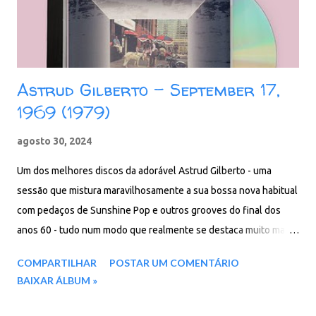
Astrud Gilberto - September 17,
1969 (1979)
agosto 30, 2024
Um dos melhores discos da adorável Astrud Gilberto - uma
sessão que mistura maravilhosamente a sua bossa nova habitual
com pedaços de Sunshine Pop e outros grooves do final dos
anos 60 - tudo num modo que realmente se destaca muito mais
do que outros álbuns de Gilberto na Verve! O estilo aqui é
COMPARTILHAR
POSTAR UM COMENTÁRIO
realmente maravilhoso - otimista, alto e alegre na maioria das
BAIXAR ÁLBUM »
faixas - uma verdadeira transformação do groove habitual de
Astrud, e uma grande partida do material da bossa nova. O disco