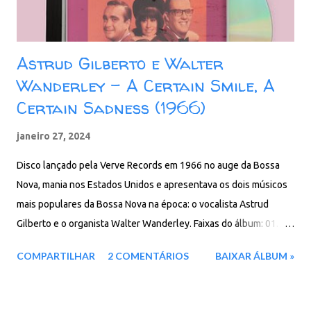
Astrud Gilberto e Walter
Wanderley - A Certain Smile, A
Certain Sadness (1966)
janeiro 27, 2024
Disco lançado pela Verve Records em 1966 no auge da Bossa
Nova, mania nos Estados Unidos e apresentava os dois músicos
mais populares da Bossa Nova na época: o vocalista Astrud
Gilberto e o organista Walter Wanderley. Faixas do álbum: 01. A
Certain Smile 02. A Certain Sadness 03. Nega Do Cabelo Duro
COMPARTILHAR
2 COMENTÁRIOS
BAIXAR ÁLBUM »
04. Summer Samba (So Nice) 05. Voce Ja Foi Bahia 06.
Portuguese Washerwoman 07. Tristeza 08. Call Me 09. Here's
That Rainy Day 10. Tu Mi Delirio 11. It's A Lovely Day Today 12.