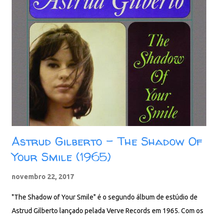
16. Você Já Foi Bahia 17. Portuguese Washerwoman Baixar: 102
MB - ZiP - MP3 - 320 Kbps - REMASTERIZADO pCloud - Google
Drive - Box - MEGA - MediaFire
Astrud Gilberto - The Shadow Of
Your Smile (1965)
novembro 22, 2017
"The Shadow of Your Smile" é o segundo álbum de estúdio de
Astrud Gilberto lançado pelada Verve Records em 1965. Com os