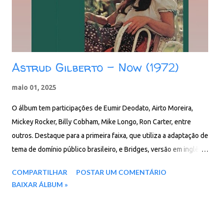
Astrud Gilberto - Now (1972)
maio 01, 2025
O álbum tem participações de Eumir Deodato, Airto Moreira,
Mickey Rocker, Billy Cobham, Mike Longo, Ron Carter, entre
outros. Destaque para a primeira faixa, que utiliza a adaptação de
tema de domínio público brasileiro, e Bridges, versão em inglês
do sucesso Travessia, de Milton Nascimento. Faixas do álbum:
COMPARTILHAR
POSTAR UM COMENTÁRIO
01. Zigy Zigy Za 02. Make Love to Me 03. Baião 04. Touching You
BAIXAR ÁLBUM »
05. Gingele 06. Take It Easy My Brother Charlie 07. Where Have
You Been? 08. General da Banda 09. Bridges 10. Daybreak
Download: 80 MB - ZIP - MP3 - 320 Kbps - REMASTERIZADO