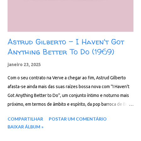
Astrud Gilberto - I Haven't Got
Anything Better To Do (1969)
janeiro 23, 2025
Com o seu contrato na Verve a chegar ao fim, Astrud Gilberto
afasta-se ainda mais das suas raízes bossa nova com ''I Haven't
Got Anything Better to Do'', um conjunto íntimo e noturno mais
próximo, em termos de âmbito e espírito, da pop barroca de Burt
Bacharach, cuja “Trains and Boats and Planes” é aqui
COMPARTILHAR
POSTAR UM COMENTÁRIO
maravilhosamente interpretada. Considerado erradamente como
BAIXAR ÁLBUM »
uma entrada menor no cânone de Gilberto, I Haven't Got
Anything Better to Do é, em vez disso, uma obra-prima menor.