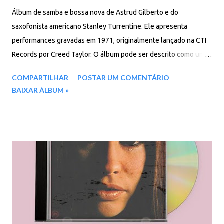
Álbum de samba e bossa nova de Astrud Gilberto e do
saxofonista americano Stanley Turrentine. Ele apresenta
performances gravadas em 1971, originalmente lançado na CTI
Records por Creed Taylor. O álbum pode ser descrito como uma
mistura de jazz, pop e tropicalia. Foi arranjado por Eumir Deodato
COMPARTILHAR
POSTAR UM COMENTÁRIO
e apresenta aparições de artistas de jazz de primeira linha,
BAIXAR ÁLBUM »
incluindo Airto Moreira, Ron Carter, Sam Brown, Hubert Laws e
Toots Thielemans. Faixas do álbum: 01. Wanting Things 02.
Braziliam Tapestry (Mulher Rendeira) 03. To A Flame 04. Sólo El
Fin (For All We Know) 05. Zazueira 06. Ponteio 07. Travelling
Light 08. Vera Cruz 09. Historia De Amor (Love Story) 10. Where
There's A Heartache 11. Just Be You 12. The Puppy Song 13.
Polytechnical High Download: 102 MB - ZIP - MP3 - 320 Kbps -
REMASTERIZADO MEGA - Yandex - Google Drive - Proton Drive -
Pixeldrain