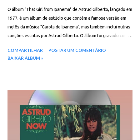
O álbum "That Girl from Ipanema" de Astrud Gilberto, lançado em
1977, é um álbum de estúdio que contém a famosa versão em
inglês da música "Garota de Ipanema", mas também inclui outras
canções escritas por Astrud Gilberto. O álbum foi gravado com
um grande número de canções escritas pela própria Gilberto e
COMPARTILHAR
POSTAR UM COMENTÁRIO
recebeu elogios pela crítica por sua capacidade de manter o
BAIXAR ÁLBUM »
charme e o talento da cantora, mesmo após um longo período de
ausência no mercado musical. Faixas do álbum: 01. The Girl from
Ipanema 02. Meu Pião 03. Far Away 04. We'll Make Today Last
Night Again 05. Black Magic (a Gira) 06. All I've Got 07. Love for
Sale 08. Wanting You 09. The Puppy Song 10. Mamae Eu Quero /
Chica Chica Boom Chic Download: 81 MB - ZIP - MP3 - 320 Kbps -
REMASTERIZADO MEGA - Yandex - Google Drive - Proton Drive -
Pixeldrain