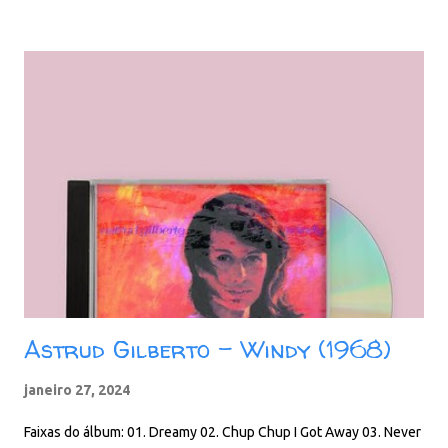
perdeu-se um pouco nas areias do tempo - possivelmente
porque não é tão icónico como poderia ser - mas nós adoramos e
consideramos um dos melhores momentos de Gilberto em
estúdio. Os arranjos são de Albert Gorgoni - e os títulos incluem
uma fantástica versão de “Beginnings” que soa completamente
diferente do hit de Chicago, e que é um groover de pista de
dança impressionante! O álbum também inclui uma versão
inglesa de “Canto De Osshana” chamada “Let's Go”, mais uma
versão de “Holiday” dos Bee Gee. Fa...
Astrud Gilberto – Windy (1968)
janeiro 27, 2024
Faixas do álbum: 01. Dreamy 02. Chup Chup I Got Away 03. Never