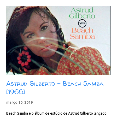
The Sadness Of After 13. Who Needs Forever? Download: 79
MB - ZIP - MP3 - 320 Kbps - REMASTERIZADO MEGA - Filen - Box
Astrud Gilberto - Beach Samba
[1966]
março 10, 2019
Beach Samba é o álbum de estúdio de Astrud Gilberto lançado