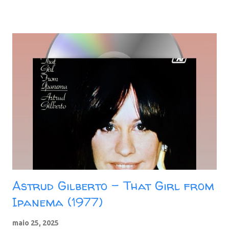
Your Heart 05. Moonrain 06. Caravan 07. Amor E Som 08. Saci 09.
Forgive Me 10. With Love (When They Turn On The Light) 11.
Agua De Beber Download: 98 MB - ZIP - MP3 - 320 Kbps -
REMASTERIZADO MEGA - Yandex - Google Drive - Proton Drive -
Pixeldrain
Astrud Gilberto - That Girl from
Ipanema (1977)
maio 25, 2025