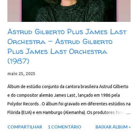
Astrud Gilberto Plus James Last
Orchestra – Astrud Gilberto
Plus James Last Orchestra
(1987)
maio 25, 2025
Álbum de estúdio conjunto da cantora brasileira Astrud Gilberto
e do compositor alemão James Last , lançado em 1986 pela
Polydor Records . O álbum foi gravado em diferentes estúdios na
Flórida (EUA) e em Hamburgo (Alemanha). Os produtores foram
os próprios artistas. Faixas do álbum: 01. Samba De Soho 02. I'm
COMPARTILHAR
1 COMENTÁRIO
BAIXAR ÁLBUM »
Nothin' Without You 03. Champagne And Caviar 04. Listen To