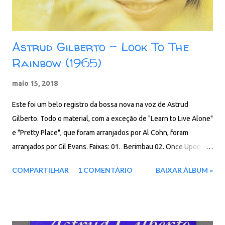
Astrud Gilberto - Look To The
Rainbow (1965)
maio 15, 2018
Este foi um belo registro da bossa nova na voz de Astrud
Gilberto. Todo o material, com a exceção de "Learn to Live Alone"
e "Pretty Place", que foram arranjados por Al Cohn, foram
arranjados por Gil Evans. Faixas: 01. Berimbau 02. Once Upon A
Summertime 03. A Felicidade 04. I Will Wait For You 05. Frevo
COMPARTILHAR
1 COMENTÁRIO
BAIXAR ÁLBUM »
06. Maria Quiet 07. Look To The Rainbow 08. Bim Bom 09. Lugar
Bonita (Pretty Place) 10. El Preciso Aprender A Ser Só (Learn To
Live Alone) 11. She's A Carioca 12. A Certain Smile 13. A Certain
Sadness 14. Nega Do Cabelo Duro 15. Summer Samba (So Nice)