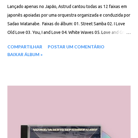
Lançado apenas no Japão, Astrud cantou todas as 12 faixas em
japonês apoiadas por uma orquestra organizada e conduzida por
Sadao Watanabe. Faixas do álbum: 01. Street Samba 02. I Love
Old Love 03. You, I and Love 04. White Waves 05. Love and Grief
06. Cupid's Song 07. The Girl From Ipanema 08. Mas Que Nada
COMPARTILHAR
POSTAR UM COMENTÁRIO
09. Manha De Carnaval 10. A Man & a Woman 11. Live for Life 12.
BAIXAR ÁLBUM »
The Shadow of Your Smile Download: 79 MB - ZIP - MP3 - 320
Kbps - REMASTERIZADO MEGA - Filen - Box