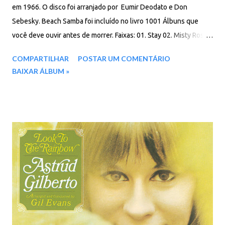
em 1966. O disco foi arranjado por Eumir Deodato e Don
Sebesky. Beach Samba foi incluído no livro 1001 Álbuns que
você deve ouvir antes de morrer. Faixas: 01. Stay 02. Misty Roses
03. The Face I Love 04. A Banda (Parade) 05. Oba, Oba 06.
COMPARTILHAR
POSTAR UM COMENTÁRIO
Canoeiro 07. I Had The Craziest Dream 08. Bossa Na Praia
BAIXAR ÁLBUM »
(Beach Samba) 09. My Foolish Heart 10. Dia Das Rosas (I Think Of
You) 11. You Didn't Have Be So Nice 12. Nao Bate O Corocao
Baixar: 63 MB - ZiP - MP3 - 320 Kbps - REMASTERIZADO Google
Drive - Box - MEGA - MediaFire - 4shared