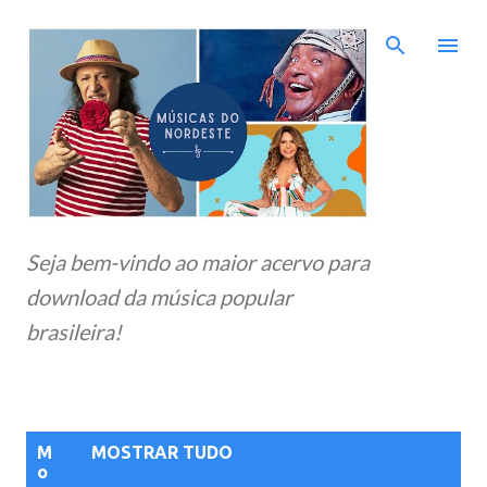
Pular para o conteúdo principal
Seja bem-vindo ao maior acervo para
download da música popular
brasileira!
P
M
MOSTRAR TUDO
o
o