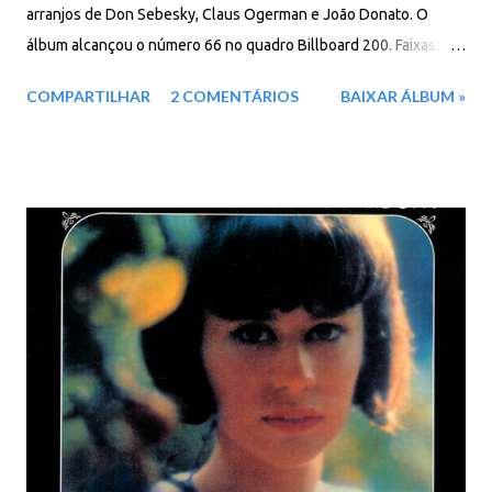
arranjos de Don Sebesky, Claus Ogerman e João Donato. O
álbum alcançou o número 66 no quadro Billboard 200. Faixas:
01. The Shadow Of Your Smile 02. (Take Me To) Aruanda
COMPARTILHAR
2 COMENTÁRIOS
BAIXAR ÁLBUM »
03. Manha De Carnaval 04. Fly Me To The Moon 05. Gentle Rain
06. Non-Stop To Brazil 07. O Ganso 08. Who Can I Turn To?
09. Day By Day 10. Tristeza 11. Funny World Baixar: 57 MB - MP3
- 320 Kbps - REMASTERIZADO pCloud - Google Drive - Box -
MEGA - MediaFire