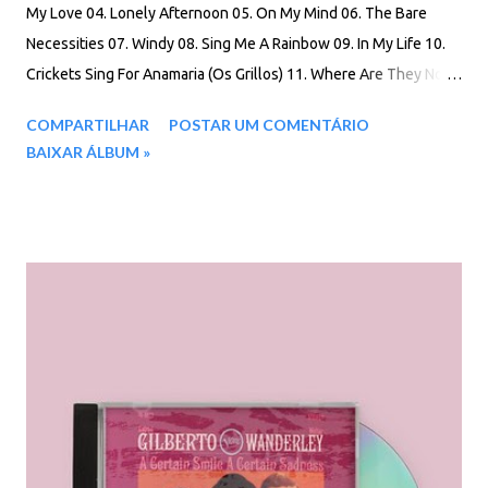
My Love 04. Lonely Afternoon 05. On My Mind 06. The Bare
Necessities 07. Windy 08. Sing Me A Rainbow 09. In My Life 10.
Crickets Sing For Anamaria (Os Grillos) 11. Where Are They Now?
Download: 64 MB - ZIP - MP3 - 320 Kbps - REMASTERIZADO
COMPARTILHAR
POSTAR UM COMENTÁRIO
MEGA - Filen - Box
BAIXAR ÁLBUM »