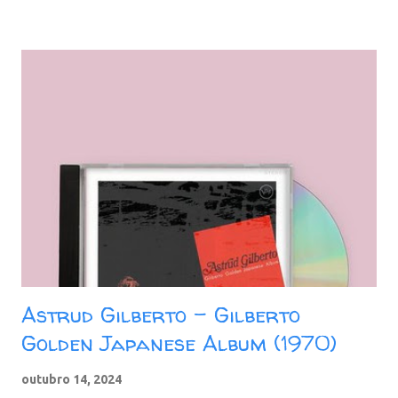
Cada canção é idealmente adequada ao seu estilo distinto e o
disco como um todo mantém uma consistência de humor e
sentimento em grande parte inigualável no seu catálogo. Faixas
do álbum: 01. I Haven't Got Anything Better To Do 02. Didn't We
03. Wailing Of The Willow 04. Where's The Love 05. The Sea Is
My Soil 06. Trains And Boats And Planes 07. World Stop Turning
08. Without Him 09. Wee Small Hours 10. If (The Biggest Little
World) Download: MB - ZIP - MP3 - 320 Kbps - REMA...
Astrud Gilberto - Gilberto
Golden Japanese Album (1970)
outubro 14, 2024