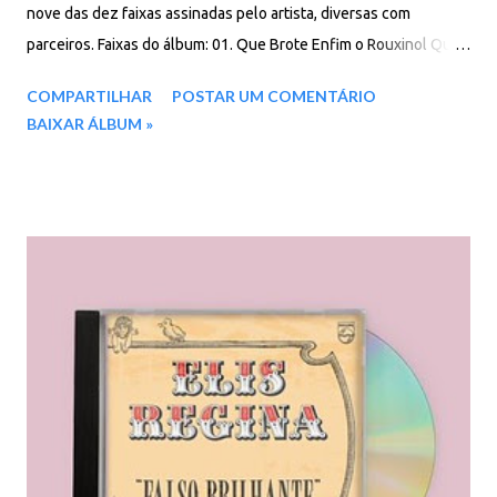
nove das dez faixas assinadas pelo artista, diversas com
parceiros. Faixas do álbum: 01. Que Brote Enfim o Rouxinol Que
Existe Em Mim 02. Fonte Nova 03. Quem Sabe? 04. Onde Tem
COMPARTILHAR
POSTAR UM COMENTÁRIO
Camaleão, Lagartixa Também Muda de Cor 05. Sigo Te Amando
BAIXAR ÁLBUM »
06. Amigo do Sol, Amigo da Chuva 07. Nova Mulher 08.
Desemprego 09. Colibri 10. Melô da Calibragem Download: 77
MB - ZIP - MP3 - 320 Kbps - REMASTERIZADO MEGA - Filen - Box