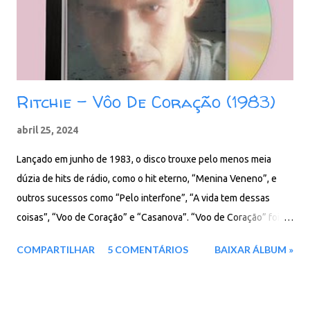
Não Figue Estática Download: 68 MB - ZIP - MP3 - 320 Kbps -
REMASTERIZADO MEGA - Filen - Box
Ritchie – Vôo De Coração (1983)
abril 25, 2024
Lançado em junho de 1983, o disco trouxe pelo menos meia
dúzia de hits de rádio, como o hit eterno, “Menina Veneno”, e
outros sucessos como “Pelo interfone”, “A vida tem dessas
coisas”, “Voo de Coração” e “Casanova”. “Voo de Coração” foi o
LP mais vendido do Brasil naquele ano e permaneceu nas
COMPARTILHAR
5 COMENTÁRIOS
BAIXAR ÁLBUM »
paradas nacionais por tanto tempo que, no fim do ano seguinte,
ainda disputava a liderança com Roberto Carlos e Thriller, de
Michael Jackson. Faixas do álbum: 01. No Olhar 02. A Vida Tem