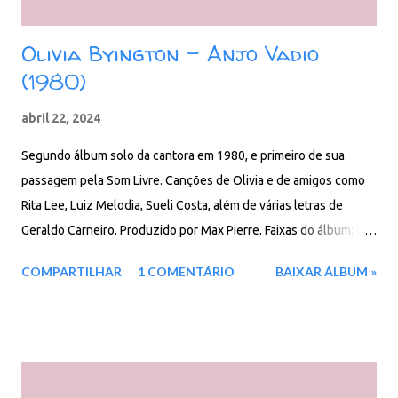
Olivia Byington - Anjo Vadio
(1980)
abril 22, 2024
Segundo álbum solo da cantora em 1980, e primeiro de sua
passagem pela Som Livre. Canções de Olivia e de amigos como
Rita Lee, Luiz Melodia, Sueli Costa, além de várias letras de
Geraldo Carneiro. Produzido por Max Pierre. Faixas do álbum: 01.
Anjo Vadio 02. Onde o Sol Bate e Se Firma 03. Olha a Lua 04. Lua
COMPARTILHAR
1 COMENTÁRIO
BAIXAR ÁLBUM »
Branca 05. Uva de Caminhão 06. Dengo Tengo 07. Doce de
Pimenta 08. O Primeiro Jornal 09. Nossa Senhora Dos Aflitos 10.
Mais Clara, Mais Crua Download: 76 MB - ZIP - MP3 - 320 Kbps -
REMASTERIZADO MEGA - Filen - Box