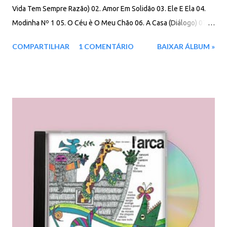
Vida Tem Sempre Razão) 02. Amor Em Solidão 03. Ele E Ela 04.
Modinha Nº 1 05. O Céu è O Meu Chão 06. A Casa (Diálogo) 07. A
Casa 08. Valsa Para Uma Menininha 09. Rosa Desfolhada 10. O
COMPARTILHAR
1 COMENTÁRIO
BAIXAR ÁLBUM »
Pato 11. Modinha Nº 1 12. O Céu É O Meu Chão Download: 60
MB - ZIP - MP3 - 320 Kbps - REMASTERIZADO MEGA - Filen - Box