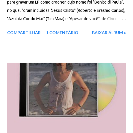
para gravar um LP como crooner, cujo nome foi "Benito di Paula",
no qual foram incluídas "Jesus Cristo" (Roberto e Erasmo Carlos),
"Azul da Cor do Mar" (Tim Maia) e "Apesar de você", de Chico
Buarque. Por essa última música, foi censurado de tocar no rádio
COMPARTILHAR
1 COMENTÁRIO
BAIXAR ÁLBUM »
e teve os discos recolhidos de lojas. Faixas do álbum: 01. Apesar
De Você 02. Jesus Cristo 03. Você Vai Ser Alguém 04. Viagem 05.
A Tonga Da Mironga Do Kabulete 06. Longe De Você 07. Salve
Salve 08. Madalena (Versão Inédita) 09. Eu Gosto Dela 10. Azul
Da Cor Do Mar 11. Menina 12. Preciso Encontrar Você Download:
83 MB - ZIP - MP3 - 320 Kbps - REMASTERIZADO MEGA - Filen -
Box