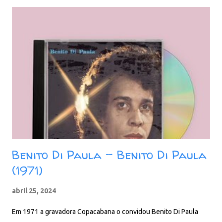
Dessas Coisas 03. Vôo De Coração 04. Casanova 05. Menina
Veneno 06. Preço do Prazer 07. Pelo Interfone 08. A Carta (The
Letter) 09. Parabéns Pra Você 10. Tudo Que Eu Quero
(Tranquilo) 11. Baby Meu Bem (Te Amo) 12. Mi Niña Veneno
(Menina Veneno) (Spanish) 13. The Letter 14. Vôo De Coração
(versão 2008) Download: 118 MB - ZIP - MP3 - 320 Kbps -
REMASTERIZADO MEGA - Filen - Box
Benito Di Paula - Benito Di Paula
(1971)
abril 25, 2024
Em 1971 a gravadora Copacabana o convidou Benito Di Paula