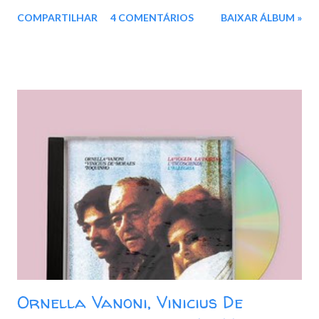
compositores, e o primeiro com arranjos do pianista César
COMPARTILHAR
4 COMENTÁRIOS
BAIXAR ÁLBUM »
Camargo Mariano, com quem Elis iniciaria uma frutífera parceira
musical e afetiva. Para acompanhar a cantora, César (piano)
arregimentou os grandes músicos Hélio Delmiro (guitarra),
Luizão Maia (contrabaixo), Paulinho Braga (bateria) e Chico
Batera (percussão). Elis fez interpretações mais intimistas,
valorizadas pela sofisticada sonoridade do disco. A matadora
seleção musical inclui ‘20 anos blue’ (Sueli Costa/ Vitor Martins),
‘Bala com bala’ (João Bosco/ Aldir Blanc), ‘Cais’ e ‘Nada será
como antes’ (Milton Nascimento/ Ronaldo Bastos), ‘Mucuripe’
(Belchior/ Fagner), ‘Atrás da porta’ (Chico Buarque/ Francis Hime),
‘Me deixa em paz’ (Ivan Lins/ Ronaldo Monteiro de Souza), ‘Casa
no campo’ (Zé Rodri...
Ornella Vanoni, Vinicius De