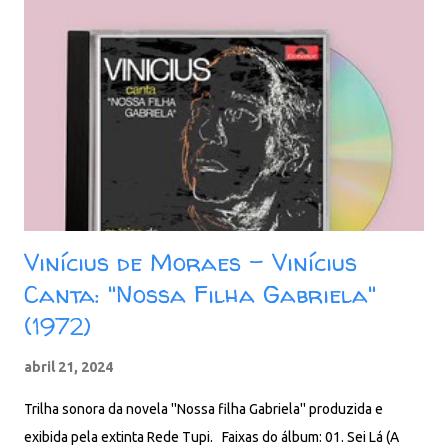
spogliata 03. Samba della rosa 04. Samba in preludio 05. Anema
e core 06. La voglia, la pazzia 07. Semaforo rosso 08. Assenza
(Parlato) 09. Io so che ti amerò 10. Un altro addio 11. L'assente
(Parlato) 12. L'assente (Parlato e chitarra) 13. Accendi una luna
nel cielo 14. Samba per Vinicius Downlo...
Vinícius de Moraes - Vinícius
Canta: "Nossa Filha Gabriela"
(1972)
abril 21, 2024
Trilha sonora da novela ''Nossa filha Gabriela'' produzida e
exibida pela extinta Rede Tupi. Faixas do álbum: 01. Sei Lá (A