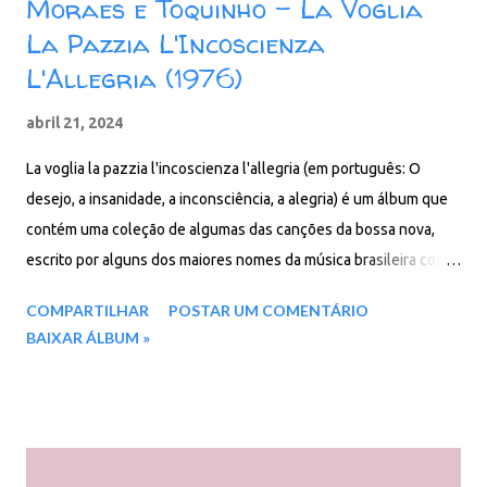
Moraes e Toquinho – La Voglia
La Pazzia L'Incoscienza
L'Allegria (1976)
abril 21, 2024
La voglia la pazzia l'incoscienza l'allegria (em português: O
desejo, a insanidade, a inconsciência, a alegria) é um álbum que
contém uma coleção de algumas das canções da bossa nova,
escrito por alguns dos maiores nomes da música brasileira como
Antonio Carlos Jobim, Chico Buarque, Toquinho e Vinicius,
COMPARTILHAR
POSTAR UM COMENTÁRIO
cantada em italiano. O disco foi gravado no Fonit Cetra Estudos
BAIXAR ÁLBUM »
de Roma, entre 1 e 9 de Abril, por Ornella com Vinicius e
Toquinho. Na Itália, o disco atinge o sexto lugares para vendas na
classificação e entra na lista dos 100 mais belos discos italianos
de todos os tempos, para o número 76, segundo a revista Rolling
Stone Itália. Faixas do álbum: 01. Senza paura 02. La rosa