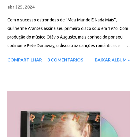
abril 25, 2024
Com o sucesso estrondoso de “Meu Mundo E Nada Mais”,
Guilherme Arantes assina seu primeiro disco solo em 1976. Com
produção do músico Otávio Augusto, mais conhecido por seu
codinome Pete Dunaway, o disco traz canções românticas e
intensas, como a grandiosa “Cuide-Se Bem” e a melancólica “A
COMPARTILHAR
3 COMENTÁRIOS
BAIXAR ÁLBUM »
Cidade E A Neblina”. Arantes, além de compor e arranjar todas
as faixas, é responsável pelos vocais e pelas teclas, sejam elas
de piano, teclados elétricos ou sintetizadores. Por apostar numa
sonoridade pop, o artista foi muitas vezes tido como o Elton
John brasileiro, associação feita apenas na época de início de
carreira. Faixas do álbum: 01. A Cidade E A Neblina 02. Águas
Passadas 03. Lamento Lhe Encontrar Triste 04. Descer A Serra
(Sorocabana) 05. Meu Mundo E Nada Mais 06. Nave Errante 07.
Cuide-De Bem 08. Pégaso Azul 09. Antes Da Chuva Chegar 10.