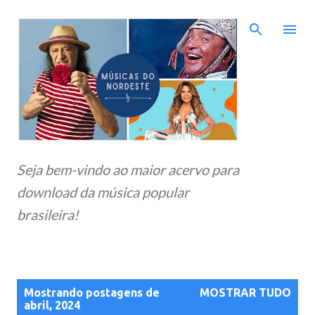
Pular para o conteúdo principal
Seja bem-vindo ao maior acervo para
download da música popular
brasileira!
P
Mostrando postagens de
MOSTRAR TUDO
o
abril, 2024