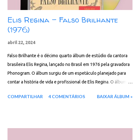
Elis Regina - Falso Brilhante
(1976)
abril 22, 2024
Falso Brilhante é o décimo quarto álbum de estúdio da cantora
brasileira Elis Regina, lançado no Brasil em 1976 pela gravadora
Phonogram. O álbum surgiu de um espetáculo planejado para
contar a história de vida e profissional de Elis Regina. O álbum
esta entre a Lista dos 100 maiores discos da música brasileira
COMPARTILHAR
4 COMENTÁRIOS
BAIXAR ÁLBUM »
segundo a revista Rolling Stones. Segundo o Jornal do Brasil, o
álbum vendeu cerca de 182 mil cópias no Brasil, até 23 de março
de 1980, sendo o disco mais vendido da carreira da cantora. Este
disco traz uma retrospectiva da carreira da cantora com uma
mistura envolvente de gêneros musicais. Com arranjos arrojados