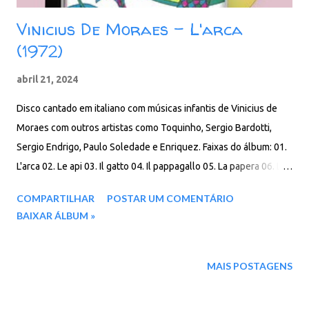
Vinicius De Moraes – L'arca
(1972)
abril 21, 2024
Disco cantado em italiano com músicas infantis de Vinicius de
Moraes com outros artistas como Toquinho, Sergio Bardotti,
Sergio Endrigo, Paulo Soledade e Enriquez. Faixas do álbum: 01.
L'arca 02. Le api 03. Il gatto 04. Il pappagallo 05. La papera 06. La
foca 07. La pulce 08. La bella famiglia 09. San Francesco 10. L'
COMPARTILHAR
POSTAR UM COMENTÁRIO
orologio 11. Il pinguino 12. Piccinina 13. La casa (A casa) 14. La
BAIXAR ÁLBUM »
marcia dei fiori (Single Version SP 1417) Download: 76 MB - ZIP -
MP3 - 320 Kbps - REMASTERIZADO MEGA - Filen - Box
MAIS POSTAGENS