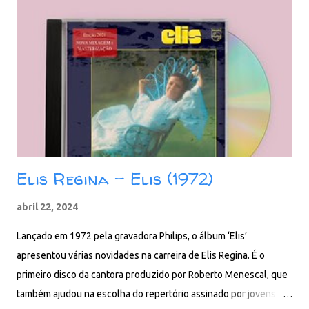
e letras politizadas, Elis mostra sua habilidade vocal e seu
engajamento artístico. Faixas: 01. Como Nossos Pais 02. Velha
Roupa Colorida 03. Los Hermanos 04. Um Por Todos 05.
Fascinação 06. Jardins de Infância 07. Quero 08. Gracias a La Vida
09. O Cavaleiro e os Moinhos 10. Tatuagem Baixar: 89 MB - ZiP -
MP3 - 320 Kbps - REMASTERIZAÇÃO 2022 MEGA - FILEN - BOX
Elis Regina - Elis (1972)
abril 22, 2024
Lançado em 1972 pela gravadora Philips, o álbum ‘Elis’
apresentou várias novidades na carreira de Elis Regina. É o
primeiro disco da cantora produzido por Roberto Menescal, que
também ajudou na escolha do repertório assinado por jovens