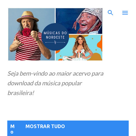
Pular para o conteúdo principal
Seja bem-vindo ao maior acervo para
download da música popular
brasileira!
P
M
MOSTRAR TUDO
o
o