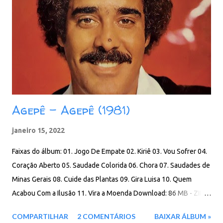
Agepê - Agepê (1981)
janeiro 15, 2022
Faixas do álbum: 01. Jogo De Empate 02. Kiriê 03. Vou Sofrer 04.
Coração Aberto 05. Saudade Colorida 06. Chora 07. Saudades de
Minas Gerais 08. Cuide das Plantas 09. Gira Luisa 10. Quem
Acabou Com a Ilusão 11. Vira a Moenda Download: 86 MB - ZIP -
MP3 - 320 Kbps - REMASTERIZADO MEGA - IceDrive - Degoo
COMPARTILHAR
2 COMENTÁRIOS
BAIXAR ÁLBUM »