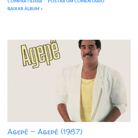
COMPARTILHAR
POSTAR UM COMENTÁRIO
REMASTERIZADO MEGA - IceDrive - Box
BAIXAR ÁLBUM »
Agepê - Agepê (1987)