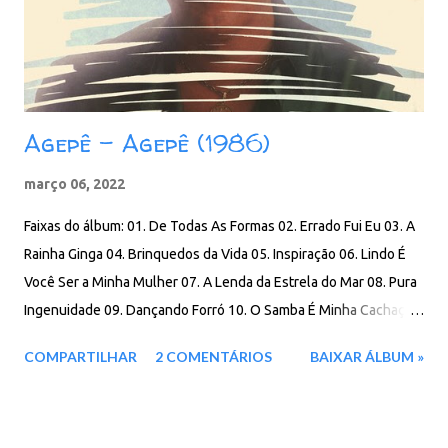
Agepê - Agepê (1986)
março 06, 2022
Faixas do álbum: 01. De Todas As Formas 02. Errado Fui Eu 03. A
Rainha Ginga 04. Brinquedos da Vida 05. Inspiração 06. Lindo É
Você Ser a Minha Mulher 07. A Lenda da Estrela do Mar 08. Pura
Ingenuidade 09. Dançando Forró 10. O Samba É Minha Cachaça
Download: 80 MB - ZIP - MP3 - 320 Kbps - REMASTERIZADO
COMPARTILHAR
2 COMENTÁRIOS
BAIXAR ÁLBUM »
MEGA - IceDrive - Degoo