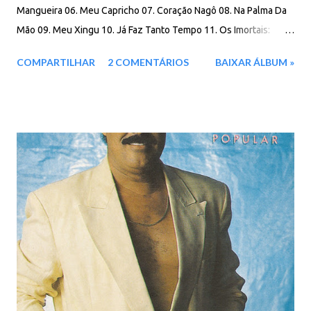
Mangueira 06. Meu Capricho 07. Coração Nagô 08. Na Palma Da
Mão 09. Meu Xingu 10. Já Faz Tanto Tempo 11. Os Imortais:
Cheguei (Avise A Maria) / Construção / Me Deixa Em Paz / Não
COMPARTILHAR
2 COMENTÁRIOS
BAIXAR ÁLBUM »
Me Diga Adeus / Lá Vem Salgueiro / Pois É / A Flor E O E
Download: 99 MB - ZIP - MP3 - 320 Kbps - REMASTERIZADO
MEGA - IceDrive - Box