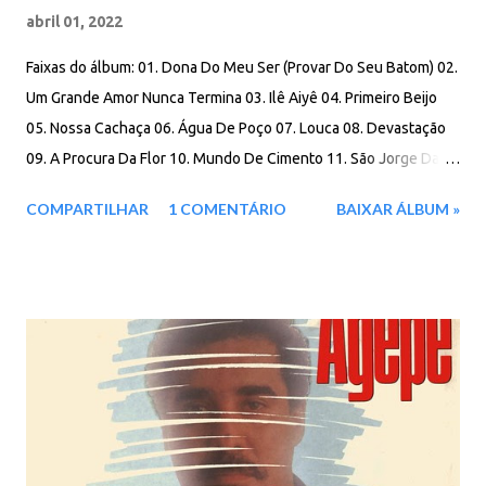
abril 01, 2022
Faixas do álbum: 01. Dona Do Meu Ser (Provar Do Seu Batom) 02.
Um Grande Amor Nunca Termina 03. Ilê Aiyê 04. Primeiro Beijo
05. Nossa Cachaça 06. Água De Poço 07. Louca 08. Devastação
09. A Procura Da Flor 10. Mundo De Cimento 11. São Jorge Da
Costa Mina Download: 98 MB - ZIP - MP3 - 320 Kbps -
COMPARTILHAR
1 COMENTÁRIO
BAIXAR ÁLBUM »
REMASTERIZADO MEGA - IceDrive - Box