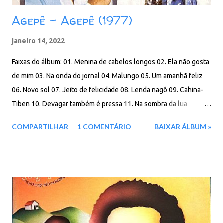
Agepê - Agepê (1977)
janeiro 14, 2022
Faixas do álbum: 01. Menina de cabelos longos 02. Ela não gosta
de mim 03. Na onda do jornal 04. Malungo 05. Um amanhã feliz
06. Novo sol 07. Jeito de felicidade 08. Lenda nagô 09. Cahina-
Tiben 10. Devagar também é pressa 11. Na sombra da lua
Download: 91 MB - ZIP - MP3 - 320 Kbps - REMASTERIZADO
COMPARTILHAR
1 COMENTÁRIO
BAIXAR ÁLBUM »
MEGA - IceDrive - Degoo