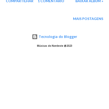
COMPARTILHAR
1 COMENTÁRIO
BAIXAR ÁLBUM »
Kbps - REMASTERIZADO ( Ed. Dose Dupla/2 LP's em um CD)
MEGA - IceDrive - Degoo
MAIS POSTAGENS
Tecnologia do Blogger
Músicas do Nordeste @2023