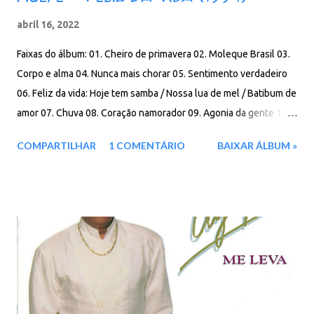
abril 16, 2022
Faixas do álbum: 01. Cheiro de primavera 02. Moleque Brasil 03.
Corpo e alma 04. Nunca mais chorar 05. Sentimento verdadeiro
06. Feliz da vida: Hoje tem samba / Nossa lua de mel / Batibum de
amor 07. Chuva 08. Coração namorador 09. Agonia da gente 10.
Recomeçar 11. Samba de enredo: Abrakadabra - O despertar dos
COMPARTILHAR
1 COMENTÁRIO
BAIXAR ÁLBUM »
mágicos / Rio de lá pra cá / Quando o samba era samba
Download: 106 MB - ZIP - MP3 - 320 Kbps - REMASTERIZADO
MEGA - IceDrive - Box