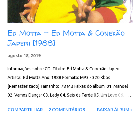
Ed Motta - Ed Motta & Conexão
Japeri [1988]
agosto 18, 2019
Informações sobre CD: Título: Ed Motta & Conexão Japeri
Artista: Ed Motta Ano: 1988 Formato: MP3 - 320 Kbps
[Remasterizado] Tamanho: 78 MB Faixas do álbum: 01. Manoel
02. Vamos Dançar 03. Lady 04. Seis da Tarde 05. Um Love 06.
Baixo Rio 07. Caminhos (não é só o meu) 08. Parada de Lucas 09.
COMPARTILHAR
2 COMENTÁRIOS
BAIXAR ÁLBUM »
A Rua Download: Google Drive - Box - MEGA - MediaFire