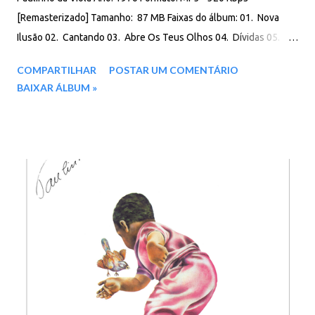
[Remasterizado] Tamanho: 87 MB Faixas do álbum: 01. Nova
Ilusão 02. Cantando 03. Abre Os Teus Olhos 04. Dívidas 05.
Perdoa 06. Mente Ao Meu Coração 07. Pra Que Mentir 08. O
COMPARTILHAR
POSTAR UM COMENTÁRIO
Velório Do Heitor 09. O Carnaval Acabou 10. Coisas Do Mundo
BAIXAR ÁLBUM »
Minha Nega 11. Vela No Breu 12. Meu Novo Sapato Download:
Google Drive - Box - MEGA - MediaFire