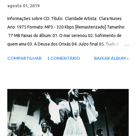
agosto 01, 2019
Informações sobre CD: Título: Claridade Artista: Clara Nunes
Ano: 1975 Formato: MP3 - 320 Kbps [Remasterizado] Tamanho:
77 MB Faixas do álbum: 01. O mar serenou 02. Sofrimento de
quem ama 03. A Deusa dos Orixás 04. Juízo final 05. Tudo é
ilusão 06. Valsa de realejo 07. Bafo de boca 08. O último bloco
COMPARTILHAR
1 COMENTÁRIO
BAIXAR ÁLBUM »
09. Ninguém tem que achar ruim 10. Às vezes faz bem chorar 11.
Vai amor 12. Que sejas bem feliz Download: Google Drive - Box -
MEGA - MediaFire