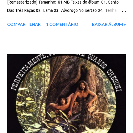
[Remasterizado] Tamanho: 81 MB Faixas do álbum: 01. Canto
Das Três Raças 02. Lama 03. Alvoroço No Sertão 04. Tenha
Paciência 05. Ai Quem Me Dera 06. Risos E Lágrimas 07. Basta
COMPARTILHAR
1 COMENTÁRIO
BAIXAR ÁLBUM »
Um Dia 08. Fuzuê 09. Meu Sofrer 10. Embala Eu Download:
Google Drive - Box - MEGA - MediaFire