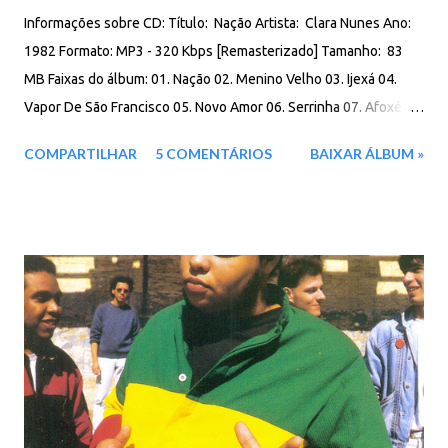
Informações sobre CD: Título: Nação Artista: Clara Nunes Ano:
1982 Formato: MP3 - 320 Kbps [Remasterizado] Tamanho: 83
MB Faixas do álbum: 01. Nação 02. Menino Velho 03. Ijexá 04.
Vapor De São Francisco 05. Novo Amor 06. Serrinha 07. Afoxé
Pra Logun 08. Cinto Cruzado 09. Mãe África 10. Amor Perfeito
COMPARTILHAR
5 COMENTÁRIOS
BAIXAR ÁLBUM »
Download: Google Drive - Box - MEGA - MediaFire