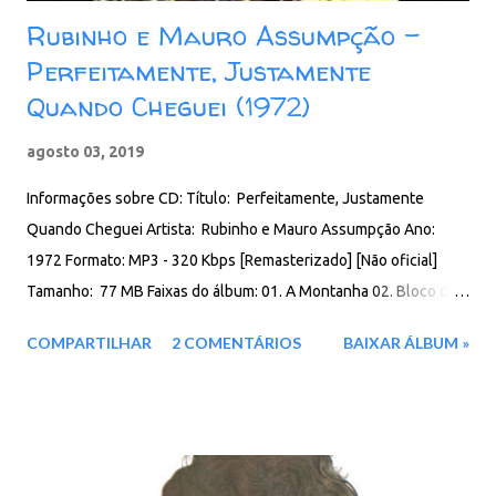
Rubinho e Mauro Assumpção -
Perfeitamente, Justamente
Quando Cheguei (1972)
agosto 03, 2019
Informações sobre CD: Título: Perfeitamente, Justamente
Quando Cheguei Artista: Rubinho e Mauro Assumpção Ano:
1972 Formato: MP3 - 320 Kbps [Remasterizado] [Não oficial]
Tamanho: 77 MB Faixas do álbum: 01. A Montanha 02. Bloco da
Visão 03. Os Olhos 04. Sozinho Não Estou 05. Dobra a Esquina
COMPARTILHAR
2 COMENTÁRIOS
BAIXAR ÁLBUM »
Para Ver o Sol 06. Debandada Geral 07. Quero Companheira 08.
Você Falou 09. Qualé a Sua 10. Pé Na Estrada 11. Tá Tudo Aí 12.
No Mundo da Lua 13. Quando Cheguei Download: Google Drive
- Box - MEGA - MediaFire