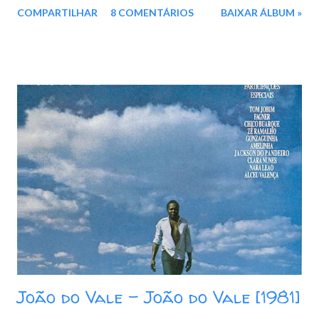
COMPARTILHAR
8 COMENTÁRIOS
BAIXAR ÁLBUM »
sonoridade contemporânea, criativa e inovadora marcante de
sua carreira. Homenageado no Grammy Latino como a
personalidade do ano, o cantor e compositor tornou-se o
embaixador de destaque da música e cultura brasileiras. Caetano
Veloso sugere não só um abraço grande, mas um abraço
espalhado, abrangente ou múltiplo. Faixas: 01. A Bossa Nova É
Foda 02. Um Abraçaço 03. Estou Triste 04. Império Da Lei 05.
Quero Ser Justo 06. Um Comunista 07. Funk Melódico 08. Vinco
09. Quando O Galo Cantou 10. Parabéns 11. Gayana Baixar: 116
MB - MP3 - 320 Kbps Google Drive - Box - MEGA - MediaFire
João do Vale - João do Vale [1981]