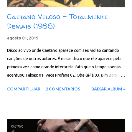
Caetano Veloso - Totalmente
Demais (1986)
agosto 01, 2019
Disco ao vivo onde Caetano aparece com seu violão cantando
canções de outros autores. É neste disco que ele aparece pela
primeira vez como grande intérprete, fato que o tempo apenas
acentuou. Faixas: 01. Vaca Profana 02. Oba-lá-lá 03. Bim Bom 04.
O Quereres 05. Nosso Estranho Amor 06. Calúnia 07. Nature Boy
COMPARTILHAR
2 COMENTÁRIOS
BAIXAR ÁLBUM »
08. Estranha Forma de Vida 09. Kalú 10. Totalmente Demais 11.
Pra Que Mentir 12. Dom de Iludir 13. Solidão 14. Cuesta abajo 15.
Lealdade 16. Todo o Amor Que Houver Nessa Vida 17. Amanhã
Baixar: 80 MB - MP3 - 320 Kbps - REMASTERIZADO Google Drive
- Box - MEGA - MediaFire