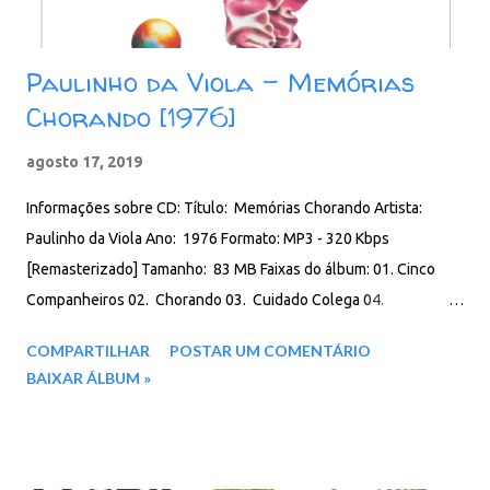
Paulinho da Viola - Memórias
Chorando [1976]
agosto 17, 2019
Informações sobre CD: Título: Memórias Chorando Artista:
Paulinho da Viola Ano: 1976 Formato: MP3 - 320 Kbps
[Remasterizado] Tamanho: 83 MB Faixas do álbum: 01. Cinco
Companheiros 02. Chorando 03. Cuidado Colega 04.
Romanceando 05. Cochichando 06. Rosinha, Essa Menina 07.
COMPARTILHAR
POSTAR UM COMENTÁRIO
Oração De Outono 08. Beliscando 09. Segura Ele 10. Choro De
BAIXAR ÁLBUM »
Memórias 11. Inesquecíve Download: Google Drive - Box -
MEGA - MediaFire