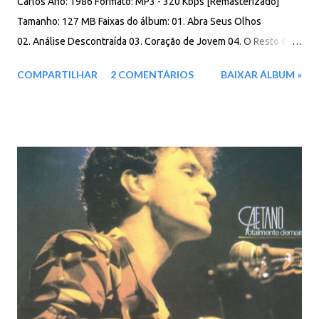
Carlos Ano: 1986 Formato: MP3 - 320 Kbps [Remasterizado]
Tamanho: 127 MB Faixas do álbum: 01. Abra Seus Olhos
02. Análise Descontraída 03. Coração de Jovem 04. O Resto é
Blá, Blá, Blá... 05. Papagaio de Pirata 06. Rádio Patroa 07. Na
COMPARTILHAR
2 COMENTÁRIOS
BAIXAR ÁLBUM »
Próxima Atração 08. Tantas Noites 09. Samba Rock 10. Amores
Indecisos 11. Guerra e Paz 12. Rico Sem Dinheiro 13. Abra Seus
Olhos (Remix) 14. Papagaio De Pirata (Remix) Download: Google
Drive - Box - MEGA - MediaFire