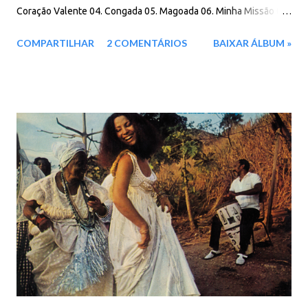
Coração Valente 04. Congada 05. Magoada 06. Minha Missão 07.
Vontade De Chorar 08. Derramando Lágrimas 09. Como É Grande
COMPARTILHAR
2 COMENTÁRIOS
BAIXAR ÁLBUM »
E Bonita A Natureza 10. Coroa De Areia Download: Google Drive
- Box - MEGA - MediaFire