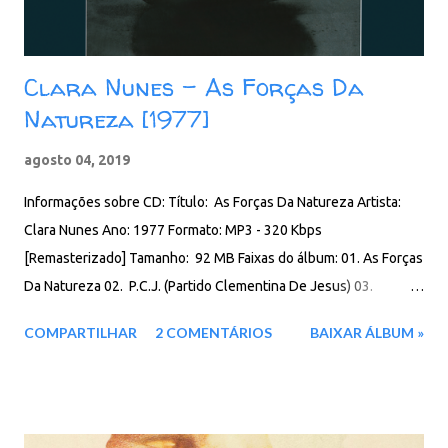
Clara Nunes - As Forças Da
Natureza [1977]
agosto 04, 2019
Informações sobre CD: Título: As Forças Da Natureza Artista:
Clara Nunes Ano: 1977 Formato: MP3 - 320 Kbps
[Remasterizado] Tamanho: 92 MB Faixas do álbum: 01. As Forças
Da Natureza 02. P.C.J. (Partido Clementina De Jesus) 03.
Senhora Das Candeias 04. Perdão 05. Homenagem A Velha
COMPARTILHAR
2 COMENTÁRIOS
BAIXAR ÁLBUM »
Guarda 06. Rancho Da Primavera 07. Coisa Da Antiga 08.
Coração Leviano 09. Sagarana 10. À Flor Da Pele 11. Palhaço
12. Fado Tropical Download: Google Drive - Box - MEGA -
MediaFire