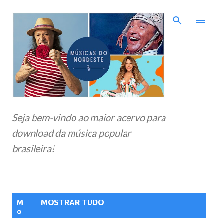
Pular para o conteúdo principal
Seja bem-vindo ao maior acervo para
download da música popular
brasileira!
P
M
MOSTRAR TUDO
o
o