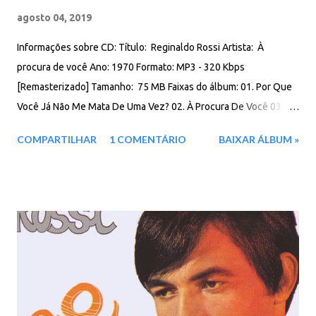
agosto 04, 2019
Informações sobre CD: Título: Reginaldo Rossi Artista: À
procura de você Ano: 1970 Formato: MP3 - 320 Kbps
[Remasterizado] Tamanho: 75 MB Faixas do álbum: 01. Por Que
Você Já Não Me Mata De Uma Vez? 02. À Procura De Você 03.
Por Que? 04. Eu Acabo Comigo 05. Vou Acabar Com A Vida De
COMPARTILHAR
1 COMENTÁRIO
BAIXAR ÁLBUM »
Quem 06. Como Deus Quiser 07. Não Quero Mais Saber De Ti
08. Era Domingo 09. Apaixonado 10. Pra Você Tudo É Difícil 11.
Preciso Esquecer 12. Eu Não Presto Pra Você Download: Google
Drive - Box - MEGA - MediaFire