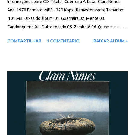
Informações sobre CD: Título: Guerreira Artista: Clara Nunes
Ano: 1978 Formato: MP3 - 320 Kbps [Remasterizado] Tamanho:
101 MB Faixas do álbum: 01. Guerreira 02. Mente 03.
Candongueiro 04. Outro recado 05. Zambelê 06. Quem me ouvir
cantar 07. Jogo de Angola 08. Ninguém 09. Moeda 10. Amor
COMPARTILHAR
1 COMENTÁRIO
BAIXAR ÁLBUM »
desfeito 11. O bem e o mal 12. Tu que me deste o teu cuidado
13. Iracema Download: Google Drive - Box - MEGA - MediaFire