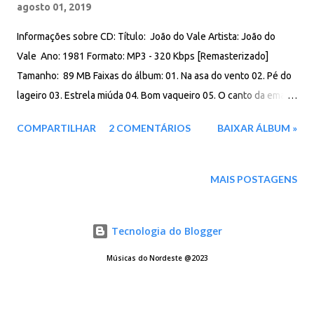
agosto 01, 2019
Informações sobre CD: Título: João do Vale Artista: João do
Vale Ano: 1981 Formato: MP3 - 320 Kbps [Remasterizado]
Tamanho: 89 MB Faixas do álbum: 01. Na asa do vento 02. Pé do
lageiro 03. Estrela miúda 04. Bom vaqueiro 05. O canto da ema
06. Carcará 07. Morceguinho 08. Morena do grotão 09. Uricuri 10.
COMPARTILHAR
2 COMENTÁRIOS
BAIXAR ÁLBUM »
Fogo no Paraná 11. Pipira 12. Pisa na fulô 13. Minha história
Download: Google Drive - Box - MEGA - MediaFire
MAIS POSTAGENS
Tecnologia do Blogger
Músicas do Nordeste @2023