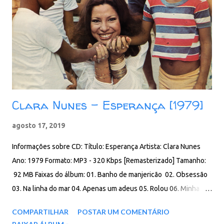
Clara Nunes - Esperança [1979]
agosto 17, 2019
Informações sobre CD: Título: Esperança Artista: Clara Nunes
Ano: 1979 Formato: MP3 - 320 Kbps [Remasterizado] Tamanho:
92 MB Faixas do álbum: 01. Banho de manjericão 02. Obsessão
03. Na linha do mar 04. Apenas um adeus 05. Rolou 06. Minha
gente do morro 07. Ê favela 08. Contentamento 09. Mulata do
COMPARTILHAR
POSTAR UM COMENTÁRIO
balaio 10. Jardim da solidão 11. Abrigo de vagabundos 12. Feira