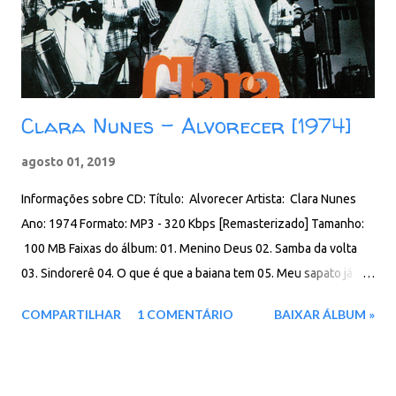
Clara Nunes - Alvorecer [1974]
agosto 01, 2019
Informações sobre CD: Título: Alvorecer Artista: Clara Nunes
Ano: 1974 Formato: MP3 - 320 Kbps [Remasterizado] Tamanho:
100 MB Faixas do álbum: 01. Menino Deus 02. Samba da volta
03. Sindorerê 04. O que é que a baiana tem 05. Meu sapato já
furou 06. Punhal 07. Alvorecer 08. Nanaê nanã naiana 09. Conto
COMPARTILHAR
1 COMENTÁRIO
BAIXAR ÁLBUM »
de areia 10. Pau-de-arara 11. Esse meu cantar 12. Mandinga
13. Baianada 14. Canaviá Download: Google Drive - Box - MEGA -
MediaFire