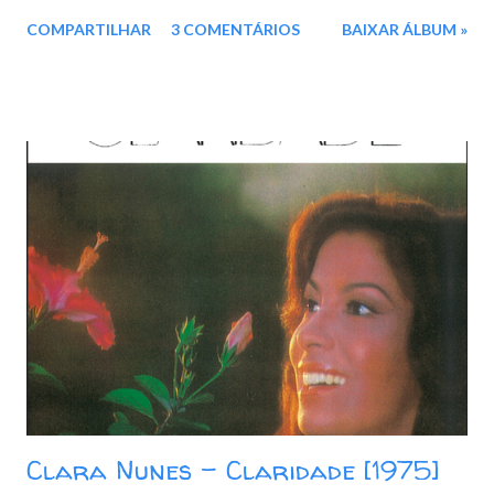
08. Eu Te Amo 09. De Todas As Maneiras 10. Morena De Angola
COMPARTILHAR
3 COMENTÁRIOS
BAIXAR ÁLBUM »
11. Bye Bye Brasil 12. Não Sonho Mais Download: Google Drive -
Box - MEGA - MediaFire
Clara Nunes - Claridade [1975]