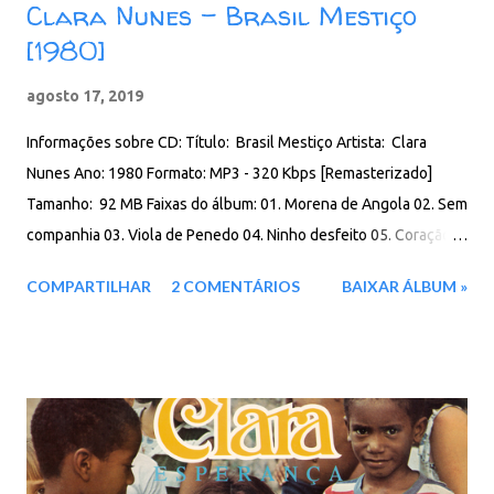
Clara Nunes - Brasil Mestiço
[1980]
agosto 17, 2019
Informações sobre CD: Título: Brasil Mestiço Artista: Clara
Nunes Ano: 1980 Formato: MP3 - 320 Kbps [Remasterizado]
Tamanho: 92 MB Faixas do álbum: 01. Morena de Angola 02. Sem
companhia 03. Viola de Penedo 04. Ninho desfeito 05. Coração
em chama 06. Peixe com coco 07. Brasil mestiço Santuário da Fé
COMPARTILHAR
2 COMENTÁRIOS
BAIXAR ÁLBUM »
08. Dia-a-dia 09. Estrela guia 10. Regresso 11. Meu castigo 12.
Última morada Download: Google Drive - Box - MEGA - MediaFire