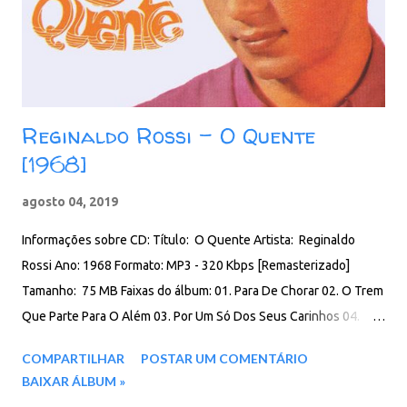
Reginaldo Rossi - O Quente
[1968]
agosto 04, 2019
Informações sobre CD: Título: O Quente Artista: Reginaldo
Rossi Ano: 1968 Formato: MP3 - 320 Kbps [Remasterizado]
Tamanho: 75 MB Faixas do álbum: 01. Para De Chorar 02. O Trem
Que Parte Para O Além 03. Por Um Só Dos Seus Carinhos 04.
Complexo De Cachorro 05. Poeminha 06. Garota De Pano 07. O
COMPARTILHAR
POSTAR UM COMENTÁRIO
Valentão 08. Você Não Pode Parar 09. A Namorada 10. Ontem E
BAIXAR ÁLBUM »
Hoje 11. Todos Nós Somos Covardes 12. Não Se Brinca Com O