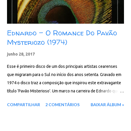
Ednardo - O Romance Do Pavão
Mysteriozo (1974)
junho 28, 2017
Esse é primeiro disco de um dos principais artistas cearenses
que migraram para o Sul no início dos anos setenta. Gravado em
1974 o disco traz a composição que inspirou este extravagante
título 'Pavão Misterioso'. Um marco na carreira de Ednardo que
emplacou grandes sucessos na música brasileira. Faixas: 1.
COMPARTILHAR
2 COMENTÁRIOS
BAIXAR ÁLBUM »
Carneiro 2. Avião de Papel 3. Mais um Frevinho Danado 4.
Ausência 5. Varal 6. Dorothy L’Amour 7. Desembarque 8. Trem do
Interior 9. Alazão (Clarões) 10. A Palo Seco 11. Águagrande 12.