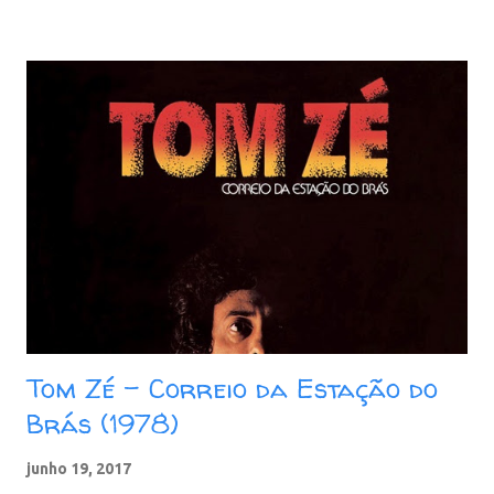
mais tranquila dentro do desenvolvimento e do amadurecimento
de Elba Ramalho em sua arte e sua carreira. Faixas: 01. Temporal
02. Amanhã eu vou 03. Dono dos teus olhos 04. Oitava 05. O
pedido 06. Lua viva 07. Aquarela nordestina 08. Vem (Ser
navegador) 09. Cajuína 10. Eu queria Baixar: 63 MB - MP3 - 320
Kbps - REMASTERIZADO pCloud - Google Drive - Box - MEGA
Tom Zé - Correio da Estação do
Brás (1978)
junho 19, 2017