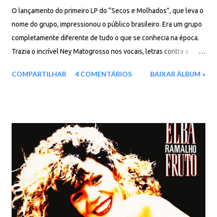
O lançamento do primeiro LP do “Secos e Molhados”, que leva o
nome do grupo, impressionou o público brasileiro. Era um grupo
completamente diferente de tudo o que se conhecia na época.
Trazia o incrível Ney Matogrosso nos vocais, letras contra a
política dos militares e estilo marcado pela MPB e pelo rock
COMPARTILHAR
4 COMENTÁRIOS
BAIXAR ÁLBUM »
progressivo. Além do conceito visual, traduzido através das
máscaras que o quarteto usava e da performance de palco
nunca antes visto no Brasil. São 13 faixas, sendo sete do
compositor e violonista João Ricardo. Fazem parte do disco os
sucessos “O Vira”, “Sangue Latino”, “Mulher Barriguda”, “Assim
Assado” e uma melancólica versão de “Rosa de Hiroshima”
interpretada pela inesquecível voz de Ney Matogrosso. Sua capa
traz uma antológica fotografia de Antonio Carlos Rodrigues na
qual as cabeças de quatro dos integrantes são servidas em
bandejas. Foi eleita a melhor capa de um disco brasileiro pela
Folha de São Paulo em 2001 e é sempre lembrada como tal.