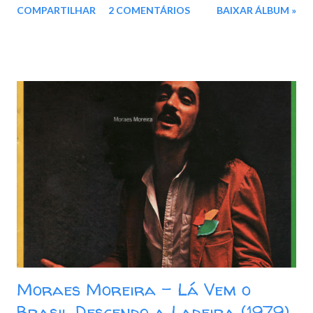
COMPARTILHAR
2 COMENTÁRIOS
BAIXAR ÁLBUM »
Lua e estrela 05. Sim / Não 06. Nu com a minha música 07. Rapte-
me camaleoa 08. Dans mon ile 09. Tem que ser você 10. Blues
11. Verdura 12. Quero um baby seu 13. Jeito de corpo Baixar: 79
MB - MP3 - 320 Kbps - REMASTERIZADO pCloud - Google Drive -
Box - MEGA
Moraes Moreira - Lá Vem o
Brasil Descendo a Ladeira (1979)