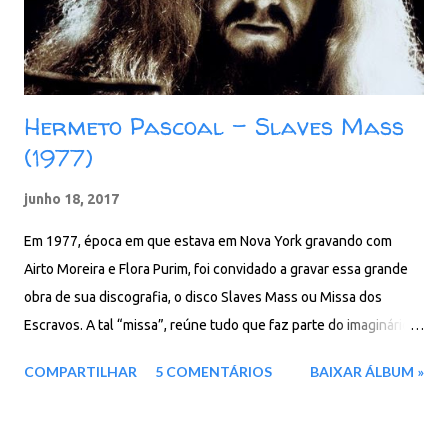
08. A Volta Da Xan...
Hermeto Pascoal - Slaves Mass
(1977)
junho 18, 2017
Em 1977, época em que estava em Nova York gravando com
Airto Moreira e Flora Purim, foi convidado a gravar essa grande
obra de sua discografia, o disco Slaves Mass ou Missa dos
Escravos. A tal “missa”, reúne tudo que faz parte do imaginário
fantástico das composições de Hermeto: os ritmos africano e o
COMPARTILHAR
5 COMENTÁRIOS
BAIXAR ÁLBUM »
jazz, misturados à vários elementos do sertão, desde ritmos
como toada, baião e maracatu, à animais presentes em seu
cotidiano de infància em Lagoa da Canoa, município alagoano