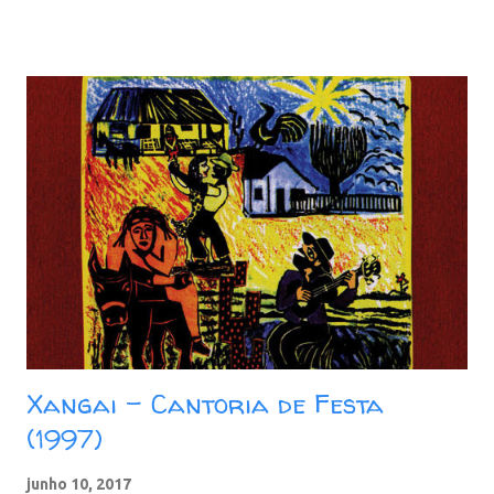
pesado da gravadora EMI-Odeon e chega ao mercado para
consagrar o alagoano não apenas como um cantor de samba,
mas como um compositor versátil e de rara qualidade, que irá cair
nas graças de grandes divas da MPB, como Maria Bethânia e
Nana Caymmi. Nas palavras do jornalista Hugo Sukman: "As
quebras de “Samba dobrado”, o toque afro de “Nereci”, a
originalidade musical e temática de “Numa esquina de Hanói” e
de “Serrado” estão ali para mostrar que Djavan havia chegado
para ficar." Faixas: 01. Cara de Índio 02. Serrado 03. Água 04. Álibi
05. Numa Esquina de Hanoi 06. Minha Mãe 07. Alagoa...
Xangai - Cantoria de Festa
(1997)
junho 10, 2017