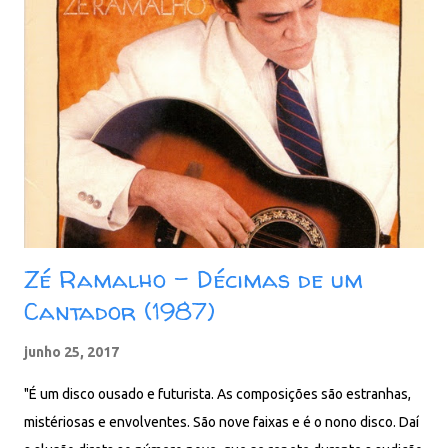
O álbum traz 12 faixas, todas de autoria de Cartola, algumas com
parceiros como Carlos Cachaça, Dalmo Castelli, Elton Medeiros
e Nuno Veloso. Entre elas, estão “Acontece”, “Alvorada”, “Tive
Sim” e “O Sol Nascerá”. Faixas: 01. Disfarça e Chora 02. Sim 03.
Corra e Olhe o Céu 04. Acontece 05. Tive Sim 06. O Sol Nascerá -
A Sorrir 07. Alvorada 08. Festa Da Vinda 09. Quem Me Vê
Sorrindo 10. Amor Proibido 11. Ordernes e Farei 12. Alegria
Carto...
Zé Ramalho - Décimas de um
Cantador (1987)
junho 25, 2017
"É um disco ousado e futurista. As composições são estranhas,
mistériosas e envolventes. São nove faixas e é o nono disco. Daí