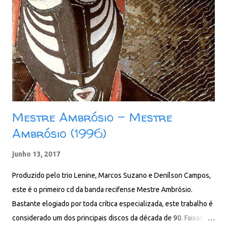
Unidos da Avenida na década de 70, é responsável pelo pela
batida especial do surdo que faz a marcação do ritmo. Faixas: 01.
Barra da saia 02. Godê pavão 03. Abelha aripuá 04. Despedida de
amor 05. Coqueiro novo 06. O canto do uirapuru 07. Men...
Mestre Ambrósio - Mestre
Ambrósio (1996)
junho 13, 2017
Produzido pelo trio Lenine, Marcos Suzano e Denílson Campos,
este é o primeiro cd da banda recifense Mestre Ambrósio.
Bastante elogiado por toda crítica especializada, este trabalho é
considerado um dos principais discos da década de 90. Faixas: