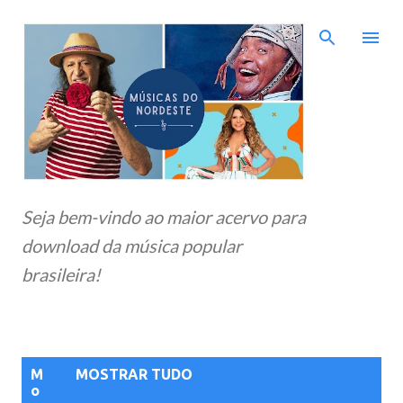
Pular para o conteúdo principal
Seja bem-vindo ao maior acervo para
download da música popular
brasileira!
P
M
MOSTRAR TUDO
o
o