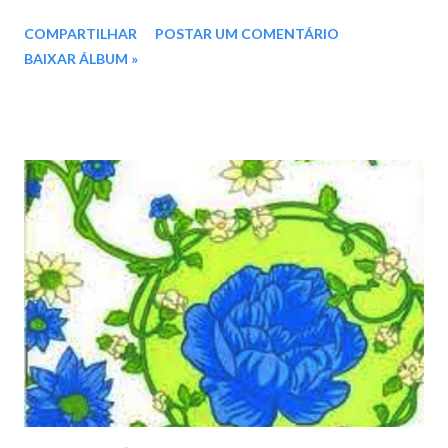
elementos de ritmos nacionais com as influências do Rock inglês
COMPARTILHAR
POSTAR UM COMENTÁRIO
e americano, transforma beneficamente a estética da música
BAIXAR ÁLBUM »
brasileira de forma definitiva. Com a vida tumultuada, entre a
forte repressão política no país que culminou com a sua prisão e
logo depois, com o exílio, Gil se consagra e faz uma das mais
belas declarações de amor ao Rio de Janeiro e a seu povo - o
hino daquela juventude: “Aquele Abraço”, uma, entre tantas
pérolas que esse relançamento especial nos dá. Faixas: 01.
Cérebro Eletrônico 02. Volks, Volkswagen Blues 03. Aquele
Abraço 04. 17 Légua e Meia 05. A Voz do Vivo 06. Vitrines 07.
2001 08. Futurível 09. Objeto Semi-Identificado 10. Omã Laô
(Faixa bônus) 11. Aquele Abraço (Faixa bônus) 12. Com Medo,
Com Pedro (Faixa bônu...