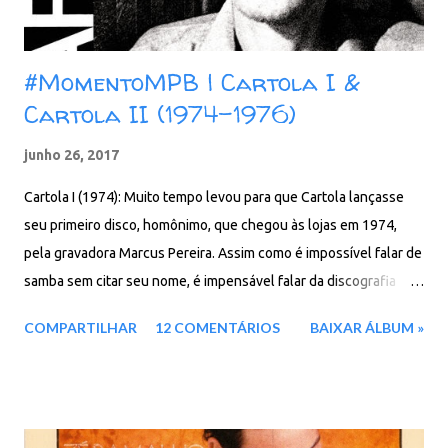
#MomentoMPB | Cartola I &
Cartola II (1974-1976)
junho 26, 2017
Cartola I (1974): Muito tempo levou para que Cartola lançasse
seu primeiro disco, homônimo, que chegou às lojas em 1974,
pela gravadora Marcus Pereira. Assim como é impossível falar de
samba sem citar seu nome, é impensável falar da discografia
nacional sem citar seus álbuns. Um dos fundadores da Estação
COMPARTILHAR
12 COMENTÁRIOS
BAIXAR ÁLBUM »
Primeira de Mangueira, o compositor, cantor e musicista marcou
a história da música nacional e ainda é grande referência. O disco
foi produzido por J.C. Botezelli (Pelão), com arranjos de
Horondino José da Silva (Dino), que também toca violão 7 cordas.