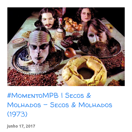
onde nasceu. Além de nunca esquecer do choro, ritmo
genuinamente brasileiro e sempre presente na carreira do
artista. Faixas: 01. Mixing pot (Tacho) 02. Slaves mass (Missa dos
escravos) 03. Little cry for him (Chorinho para ele) 04. Cannon
(Dedicated to Cannonball Adderley) 05. Just listen (Escuta meu
piano) 06. That waltz (Aquela valsa) 07. Cherry jam (Geléia de
cereja) 08. Open field (Campo aberto) 09. Pica pau (Take 1) 10.
Star trap (Part 2) Baixar: 177 MB - MP3 - 320 Kbpss -
REMASTERIZADO pCloud - Google Dr...
#MomentoMPB | Secos &
Molhados - Secos & Molhados
(1973)
junho 17, 2017