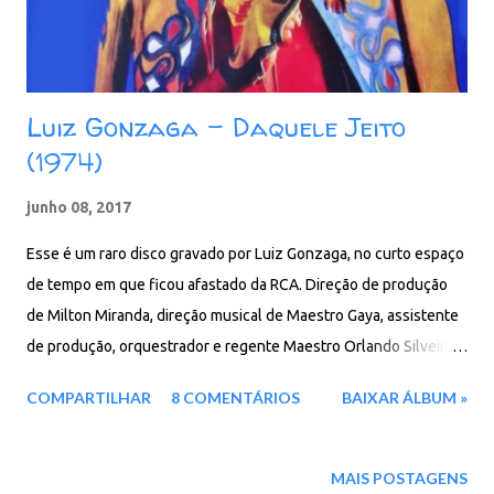
Tutano 03. Serra Da Borborema - Balanço Da Sereia - Quem
Casou,casou! 04. Não É Brincadeira 05. Ga...
Luiz Gonzaga - Daquele Jeito
(1974)
junho 08, 2017
Esse é um raro disco gravado por Luiz Gonzaga, no curto espaço
de tempo em que ficou afastado da RCA. Direção de produção
de Milton Miranda, direção musical de Maestro Gaya, assistente
de produção, orquestrador e regente Maestro Orlando Silveira,
destaque para “Retrato de um forró” de Luiz Ramalho e Luiz
COMPARTILHAR
8 COMENTÁRIOS
BAIXAR ÁLBUM »
Gonzaga. (Fonte: Forró em Vinil ) Faixas: 01. Frei Damião 02. Tei
tei no arraiá 03. Retrato de um forró) 04. Fole danado 05. O vovô
do Baião 06. Daquele jeito 07. Cavalo crioulo 08. Sangue
MAIS POSTAGENS