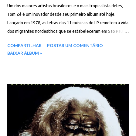
Um dos maiores artistas brasileiros e o mais tropicalista deles,
Tom Zé é um inovador desde seu primeiro álbum até hoje.
Lançado em 1978, as letras das 11 músicas do LP remetem à vida
dos migrantes nordestinos que se estabeleceram em São Paulo.
E não é por acaso. Nessa ocasião a TV Cultura fez um especial
COMPARTILHAR
POSTAR UM COMENTÁRIO
sobre eles. Convidou Tom Zé para fazer a trilha sonora e ser o
BAIXAR ÁLBUM »
repórter que, na Estação do Bras, entrevistava as pessoas que
estavam indo ou vindo do nordeste brasileiro. Na época ele
compôs esse repertório, depois trabalhou um pouco mais nas
canções e lançou esse disco, que traz pérolas como a faixa-
título (depois revisitada como “Feira de Santana”), “A Carta”,
“Pecado, Rifa e Revista”. Washington Olivetto é co-autor de
“Amor de Estrada” e Vicente Barreto é co-autor de “Lá Vem a
Cuíca” e “Na Parada de Sucesso”. Faixas: 01. Menina Jesus 02.
Morena 03. Correio Da Estação Do Brás 04. A Carta 05. Pecado
Original 06. Lavagem Da Igreja De Irará 07. Pecado, Rifa E Revista