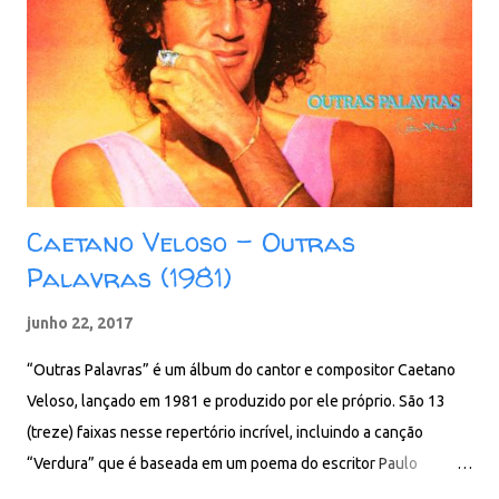
MB - MP3 - 320 Kbps - REMASTERIZADO pCloud - Google Drive -
Box - MEGA
Caetano Veloso - Outras
Palavras (1981)
junho 22, 2017
“Outras Palavras” é um álbum do cantor e compositor Caetano
Veloso, lançado em 1981 e produzido por ele próprio. São 13
(treze) faixas nesse repertório incrível, incluindo a canção
“Verdura” que é baseada em um poema do escritor Paulo
Leminski. Faixas: 01. Outras palavras 02. Gema 03. Vera gata 04.