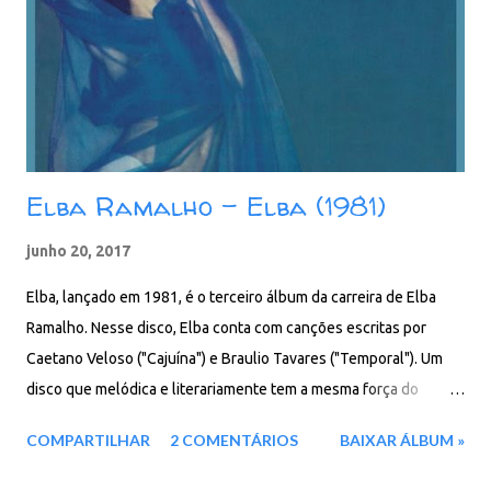
Elba Ramalho - Elba (1981)
junho 20, 2017
Elba, lançado em 1981, é o terceiro álbum da carreira de Elba
Ramalho. Nesse disco, Elba conta com canções escritas por
Caetano Veloso ("Cajuína") e Braulio Tavares ("Temporal"). Um
disco que melódica e literariamente tem a mesma força do
anterior, mas que, no entanto, vem mais livre e solto, mais rítmico
COMPARTILHAR
2 COMENTÁRIOS
BAIXAR ÁLBUM »
e mais romântico. Mais ao encontro daquilo que ela própria
sente com relação às músicas que canta. Enfim, uma proposta