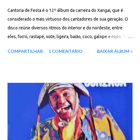
Cantoria de Festa é o 12º álbum da carreira do Xangai, que é
considerado o mais virtuoso dos cantadores de sua geração. O
disco reúne diversos ritmos do interior e do nordeste, entre
eles, forró, rastapé, xote, ligeira, baião, coco, galope e rojão. Sua
seleção de repertório visa homenagear algumas figuras
COMPARTILHAR
1 COMENTÁRIO
BAIXAR ÁLBUM »
carimbadas da nossa música regional, como Jackson do
pandeiro, Déo do Baião, Jacinto Silva e Marinês, entre outros.
Produzido por Mario de Aratanha e Xangai, direção musical e
arranjos de João Omar e Xangai, Bandolim de Armandinho e
sanfonas de Osvaldinho do acordeon. Destaque para a música
de abertura, “Nóis é jeca mais é jóia” de Juraildes da Luz, faixa
que quase foi o título do disco, “Não é brincadeira” de Maciel
Melo e para o pot-pourri “Buchada com Aruá – Pisa Manero” de
Jacinto Silva e de Juvenal Lopes e Dilson Dória,
respectivamente. Faixas: 01. Nóis É Jeca Mais É Joia 02. Vou De