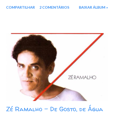
01. José 02. Se Zé Limeira sambasse maracatu 03. Pé-de-calçada
COMPARTILHAR
2 COMENTÁRIOS
BAIXAR ÁLBUM »
04. Forró de primeira 05. Jatobá 06. Estrela amazona (Cavalo
marinho do mestre Batista) 07. Três vendas 08. O circo de Seu
Bidu 09. Baile catingoso 10. Mensagem pra Zé Calixto 11. Usina
(Tango no mango) 12. Pipoca moderna 13. A roseira (Onde a
moça mijou) 14. Benjaab 15. Matuto do salame 16. A feira de
Caruaru Baixar: 102 MB - MP3 - 320 Kbps pCloud - Google Drive -
Box - MEGA
Zé Ramalho - De Gosto, de Água