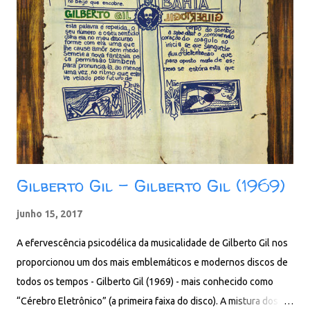
zil milhas de amor e sons, cantando e encantando fibra por fibra
os corações. Faixas: 01. Doida 02. Salve-se Quem Puder (Part.
Dominguinhos) 03. Segredo de Menina 04. Estrela Grande 05.
Palavra de Mulher 06. Dragão Encantado 07. Pisa no Meu
Coração 08. Um Bilhete Pro Seu Lua (Part. Gonzaguinha) 09.
Girassol da Baixada 10. A Flor da Magia 11. Luã Baixar: 90 MB -
MP3 - 3...
Gilberto Gil - Gilberto Gil (1969)
junho 15, 2017
A efervescência psicodélica da musicalidade de Gilberto Gil nos
proporcionou um dos mais emblemáticos e modernos discos de
todos os tempos - Gilberto Gil (1969) - mais conhecido como
“Cérebro Eletrônico” (a primeira faixa do disco). A mistura dos