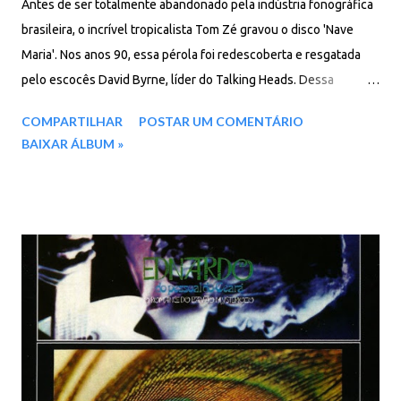
Antes de ser totalmente abandonado pela indústria fonográfica
brasileira, o incrível tropicalista Tom Zé gravou o disco 'Nave
Maria'. Nos anos 90, essa pérola foi redescoberta e resgatada
pelo escocês David Byrne, líder do Talking Heads. Dessa
maneira, Tom Zé voltou para os palcos e estúdios do mundo.
COMPARTILHAR
POSTAR UM COMENTÁRIO
Faixas: 01 Nave Maria 02 Mamar no Mundo 03 A Terra, Meus
BAIXAR ÁLBUM »
Filhos 04 Cilindrada 05 Identificação 06 Neném Gravídez 07
Acalanto Nuclear 08 Conto de Fraldas 09 Mestre-Sala 10 Teu
Olhar Baixar: 87 MB - MP3 - 320 Kbpss - REMASTERIZADO
pCloud - Google Drive - Box - MEGA