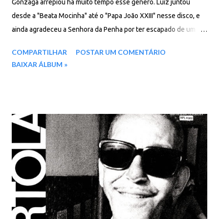
Gonzaga arrepiou há muito tempo esse gênero. Luiz juntou
desde a "Beata Mocinha" até o "Papa João XXIII" nesse disco, e
ainda agradeceu a Senhora da Penha por ter escapado de um
acidente, uma virada de ‘Rural’ que quase lhe tirou a visão e a
COMPARTILHAR
POSTAR UM COMENTÁRIO
vida, descrito na faixa "Baião da Penha; Viva ao Rei" não
BAIXAR ÁLBUM »
morreu’." O disco foi gravado em 1967 e lançado no ano
seguinte, em 1968, ano no qual lançou mais dois LPs. O acidente
que Lourenço Molla cita acima, aconteceu alguns anos antes,
em 1961. (Texto: Forró em Vinil ) Faixas: 01. Beata mocinha 02. O
jumento é nosso irmão 03. Ave-Maria sertaneja 04. Meu Pageú
05. Baião da penha – Viva o rei 06. Louvação a João XXIII 07.
Rainha do mundo 08. Padroeira do Brasil 09. Padre sertanejo 10.
Bença mãe 11. Boiadeiro Baixar: 61 MB - MP3 - 320 Kbps -
REMASTERIZADO pCloud - Google Drive - Box - MEGA
Encontrou algum problema? Envie um relatório de erro!