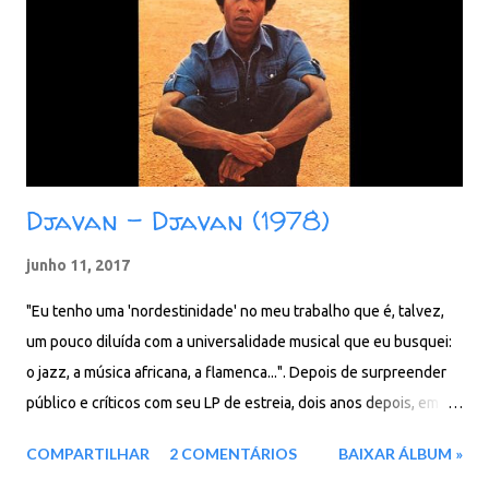
Djavan - Djavan (1978)
junho 11, 2017
"Eu tenho uma 'nordestinidade' no meu trabalho que é, talvez,
um pouco diluída com a universalidade musical que eu busquei:
o jazz, a música africana, a flamenca...". Depois de surpreender
público e críticos com seu LP de estreia, dois anos depois, em
1978, Djavan lança o álbum que confirma seu talento como
COMPARTILHAR
2 COMENTÁRIOS
BAIXAR ÁLBUM »
artista completo. O disco "Djavan" é lançado com investimento