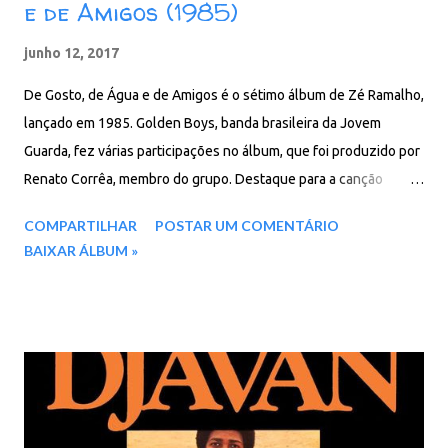
e de Amigos (1985)
junho 12, 2017
De Gosto, de Água e de Amigos é o sétimo álbum de Zé Ramalho,
lançado em 1985. Golden Boys, banda brasileira da Jovem
Guarda, fez várias participações no álbum, que foi produzido por
Renato Corrêa, membro do grupo. Destaque para a canção
"Mistérios da Meia-Noite", trilha sonora da novela global Roque
COMPARTILHAR
POSTAR UM COMENTÁRIO
Santeiro. Faixas: 01. De Gosto, de água e de Amigos 02. Desejo
BAIXAR ÁLBUM »
de Mouro 03. Mestiça 04. Sensações brancas 05. Absurdo Blues
06. Forrobodó 07. Martelo dos 30 anos 08. Chuva pesada 09. Um
corpo que sai 10. Paralelas 11. Mistérios da Meia-Noite (Faixa
Bônus) 12. Oh! Pecador (Faixa Bônus) Baixar: 103 MB - MP3 - 320
Kbps - REMASTERIZADO Google Drive - Box - MEGA