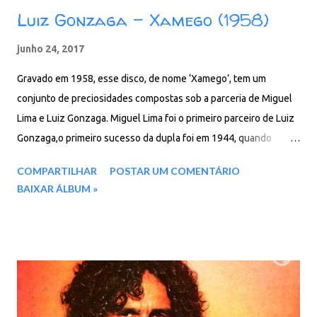
Luiz Gonzaga - Xamego (1958)
junho 24, 2017
Gravado em 1958, esse disco, de nome ‘Xamego’, tem um
conjunto de preciosidades compostas sob a parceria de Miguel
Lima e Luiz Gonzaga. Miguel Lima foi o primeiro parceiro de Luiz
Gonzaga,o primeiro sucesso da dupla foi em 1944, quando
Carmem Costa gravou Xamego (a primeira faixa do Lado A). No
COMPARTILHAR
POSTAR UM COMENTÁRIO
ano de 1945, eles compuseram vários sucessos: a mazurka
BAIXAR ÁLBUM »
"Dança mariquinha", os chamegos "Penerô Xerém" e "Cortando
pano", a valsa "Perpétua" e o samba “Dezessete e Setecentos”,
todos eles presentes nesse disco da postagem de hoje. Faixas:
01. Chamego 02. Dança Mariquinha 03. Quer Ir Mais Eu 04. Três e
Trezentos 05. Galo Garnizé 06. Dezessete e Setecentos 07.
Cortando Pano 08. O Xamego da Guiomar 09. Perpétua 10.
Bamboleando 11. O Torrado da Lili 12. Penerô Xerém Baixar: 76