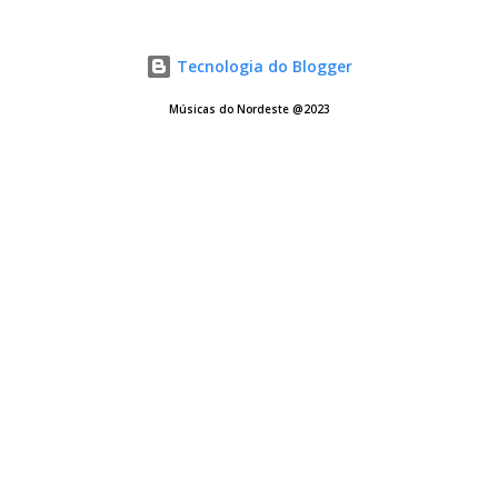
nordestino 09. A mulher do meu patrão 10. Choromingô 11.
Bom?… pra uns 12. É sem querer Baixar: 57 MB - MP3 - 320 Kbps
Tecnologia do Blogger
- REMASTERIZADO pCloud - Google Drive - Box - MEGA
Músicas do Nordeste @2023