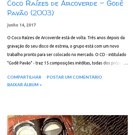
Coco Raízes de Arcoverde - Godê
Pavão (2003)
junho 14, 2017
O Coco Raízes de Arcoverde está de volta. Três anos depois da
gravação do seu disco de estreia, o grupo está com um novo
trabalho pronto para ser colocado no mercado. O CD - intitulado
"Godê Pavão" - traz 15 composições inéditas, todas dos próprios
integrantes, unindo elementos indígenas do povo Xucuru e da
COMPARTILHAR
POSTAR UM COMENTÁRIO
poesia sertaneja. O novo disco é uma homenagem a um dos mais
BAIXAR ÁLBUM »
antigos tocadores de coco, Biu Neguinho, 72 anos, que se dedica
ao ritmo há mais de cinco décadas. Ele é um dos únicos do grupo
a ter participado da fase embrionária do coco, quando, ao
construir uma casa, o dono convidava familiares e amigos para
dançar sobre o terreno a fim de assentar o barro. Seu Biu, como
é conhecido em Arcoverde, que já foi diretor da escola de samba