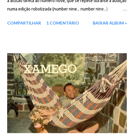
a alusão direta ao número nove, que se repete durante a audição
numa edição robotizada (number nine... number nine...)
lembrando momentos do "Álbum branco" dos Beatles. A
COMPARTILHAR
1 COMENTÁRIO
BAIXAR ÁLBUM »
sonoridade era, para a época (1987), totalmente inovadora.
Foram usados pela primeira vez samplers, emulators e
digitalizações, que foram configuradas pelas mãos do Lincoln
Olivetti. Houve muito mais ambientações, como na faixa
"Acredite quem quiser", onde usamos palmas (claps), criando um
clima gospel/religioso. Apesar do envolvimento que tive com
drogas, consegui virar essa página de minha carreira e depois de
alguns anos reouvir este "Décimas de um cantador. Dá a nítida
impressão de que a música vingou e o pior já passou. O cantador
permanece e o poeta também." - Zé Ramalho Faixas: 01. Acredite
Quem Quiser 02. Number 9 03. Décimas de Um Cantador 04.
Pelos ...