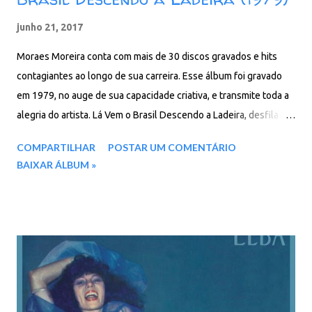
junho 21, 2017
Moraes Moreira conta com mais de 30 discos gravados e hits
contagiantes ao longo de sua carreira. Esse álbum foi gravado
em 1979, no auge de sua capacidade criativa, e transmite toda a
alegria do artista. Lá Vem o Brasil Descendo a Ladeira, desfila
canções de Moraes Moreira em parceria com Pepeu Gomes,
COMPARTILHAR
POSTAR UM COMENTÁRIO
Jorge Mautner, Antonio Risério, Abel Silva, Fausto Nilo,
BAIXAR ÁLBUM »
Armandinho e Oswaldinho . Pérolas de sua carreira estão
presentes aqui. Vale a pena conferir! Faixas: 01. Lá Vem O Brasil
Descendo A Ladeira 02. Pelas Capitais 03. Eu Sou O Carnaval 04.
O Prometeu 05. Coração Nativo 06. Som Moleque 07. Valentão
08. Chão Da Praça 09. Feito Muhammad Ali 10. Choro Pequenino
11. E Assim Pintou Moçambique Baixar: 80 MB - MP3 - 320 Kbps -
REMASTERIZADO pCloud - Google Drive - Box - MEGA