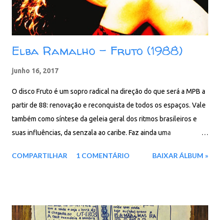
Faixas: 01. Sangue latino 02. O vir...
Elba Ramalho - Fruto (1988)
junho 16, 2017
O disco Fruto é um sopro radical na direção do que será a MPB a
partir de 88: renovação e reconquista de todos os espaços. Vale
também como síntese da geleia geral dos ritmos brasileiros e
suas influências, da senzala ao caribe. Faz ainda uma
homenagem ao rei Luiz, pai do baião, que há mais de meio século
COMPARTILHAR
1 COMENTÁRIO
BAIXAR ÁLBUM »
distribui felicidade em doces porções de música. Soma-se a isso
o talento e a competência do maestro Zé Américo, compositor,
arranjador e fera dos teclados que estrutura o perfil e o sentido
de unidade do trabalho, além de ser o produtor deste disco. Os
dois na mesma bula, são como osso e medula. Elba, Elbrasil, há