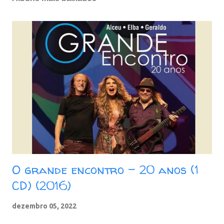
t
a
r
u
m
c
o
m
e
n
t
á
r
i
o
O grande encontro - 20 anos (1
CD) (2016)
dezembro 05, 2022