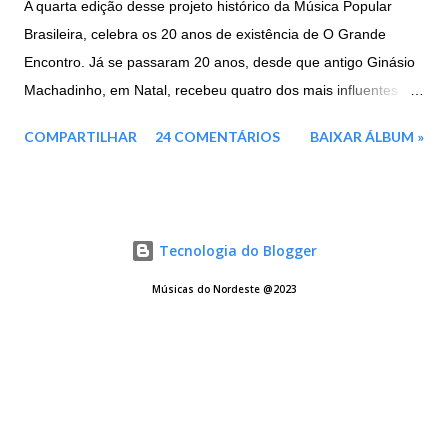
A quarta edição desse projeto histórico da Música Popular
Brasileira, celebra os 20 anos de existência de O Grande
Encontro. Já se passaram 20 anos, desde que antigo Ginásio
Machadinho, em Natal, recebeu quatro dos mais influentes
artistas brasileiros, representantes máximos de toda a força e
COMPARTILHAR
24 COMENTÁRIOS
BAIXAR ÁLBUM »
cultura nordestina. Agora em 2016, três deles voltam a se unir
mais uma vez: a paraibana Elba Ramalho e os
pernambucanos, Geraldo Azevedo E Alceu Valença.
Mesclando um repertório de clássicos da MPB, música
Tecnologia do Blogger
nordestina e sucessos dos três artistas, este projeto é a junção
de tudo o que houve de melhor das três edições anteriores. E
Músicas do Nordeste @2023
traz ainda três faixas inéditas para enriquecer ainda mais o
repertório e um cenário deslumbrante. Esse encontro histórico,
que foi eternizado ao final da turnê de 1996 com um show
gravado no Canecão (RJ), teve mais dois volumes, sem a
presença de Alceu Valença. Agora, duas décadas após o