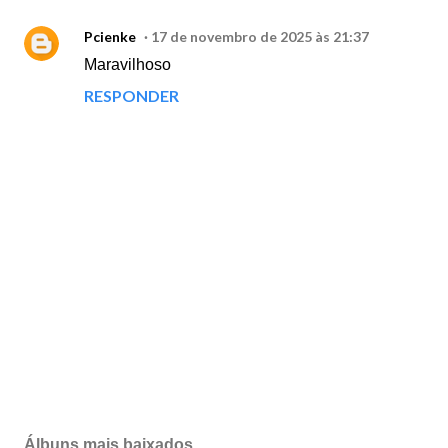
Pcienke
17 de novembro de 2025 às 21:37
Maravilhoso
RESPONDER
P
o
s
Álbuns mais baixados