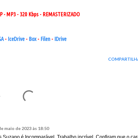
IP - MP3 - 320 Kbps - REMASTERIZADO
GA
-
IceDrive
-
Box
-
Filen
-
IDrive
COMPARTILH
4
de maio de 2023 às 18:50
s Suzano é Incomparável. Trabalho incrível. Confiram que o car