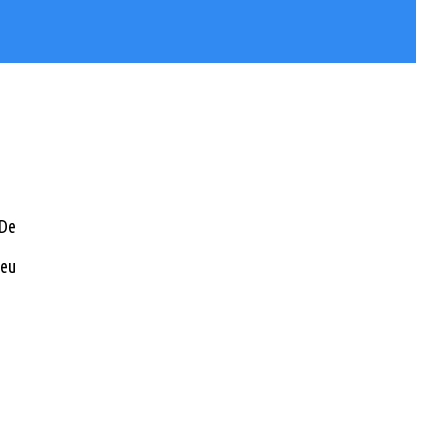
 De
 eu