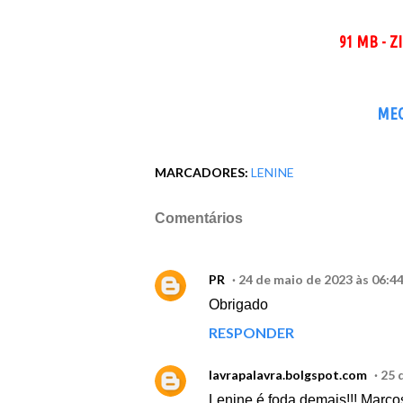
91 MB - Z
ME
MARCADORES:
LENINE
Comentários
PR
24 de maio de 2023 às 06:4
Obrigado
RESPONDER
lavrapalavra.bolgspot.com
25 
Lenine é foda demais!!! Marco