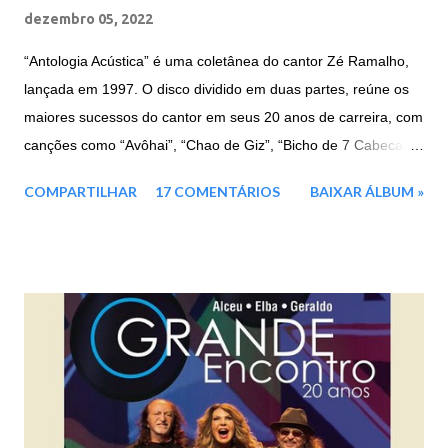
dezembro 05, 2022
“Antologia Acústica” é uma coletânea do cantor Zé Ramalho,
lançada em 1997. O disco dividido em duas partes, reúne os
maiores sucessos do cantor em seus 20 anos de carreira, com
canções como “Avôhai”, “Chao de Giz”, “Bicho de 7 Cabecas”,
e entre outras. Faixas: CD 1: 01. Avôhai 02. Chão de Giz 03.
COMPARTILHAR
17 COMENTÁRIOS
BAIXAR ÁLBUM »
Beira Mar 04. Vila do Sossego 05. Canção Agalopada 06. A
Terceira Lâmina 07. Eternas Ondas 08. Garoto de Aluguel 09.
Táxi Lunar 10. Kryptônia CD 2: 01. Frevo Mulher 02. Banquete
de Signos 03. Força Verde 04. Admirável Gado Novo 05.
Galope Rasante 06. Bicho de Sete Cabeças 07. Mulher Nova,
Bonita e Carinhosa, Faz o Homem Gemer Sem Sentir Dor 08.
Pepitas de Fogo 09. Jardim das Acácias II 10. Batendo na
Porta do Céu [Knockin' on Heaven's Door] Baixar: 165 MB -
ZiP - MP3 - 320 Kbps Google Drive - Box - MEGA