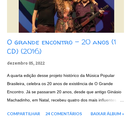
O grande encontro - 20 anos (1
CD) (2016)
dezembro 05, 2022
A quarta edição desse projeto histórico da Música Popular
Brasileira, celebra os 20 anos de existência de O Grande
Encontro. Já se passaram 20 anos, desde que antigo Ginásio
Machadinho, em Natal, recebeu quatro dos mais influentes
artistas brasileiros, representantes máximos de toda a força e
COMPARTILHAR
24 COMENTÁRIOS
BAIXAR ÁLBUM »
cultura nordestina. Agora em 2016, três deles voltam a se unir
mais uma vez: a paraibana Elba Ramalho e os