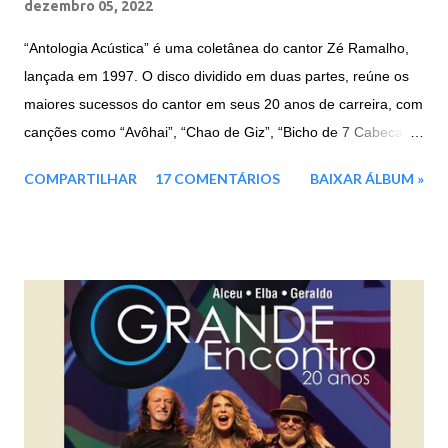
dezembro 05, 2022
“Antologia Acústica” é uma coletânea do cantor Zé Ramalho,
lançada em 1997. O disco dividido em duas partes, reúne os
maiores sucessos do cantor em seus 20 anos de carreira, com
canções como “Avôhai”, “Chao de Giz”, “Bicho de 7 Cabecas”,
e entre outras. Faixas: CD 1: 01. Avôhai 02. Chão de Giz 03.
COMPARTILHAR
17 COMENTÁRIOS
BAIXAR ÁLBUM »
Beira Mar 04. Vila do Sossego 05. Canção Agalopada 06. A
Terceira Lâmina 07. Eternas Ondas 08. Garoto de Aluguel 09.
Táxi Lunar 10. Kryptônia CD 2: 01. Frevo Mulher 02. Banquete
de Signos 03. Força Verde 04. Admirável Gado Novo 05.
Galope Rasante 06. Bicho de Sete Cabeças 07. Mulher Nova,
Bonita e Carinhosa, Faz o Homem Gemer Sem Sentir Dor 08.
Pepitas de Fogo 09. Jardim das Acácias II 10. Batendo na
Porta do Céu [Knockin' on Heaven's Door] Baixar: 165 MB -
ZiP - MP3 - 320 Kbps Google Drive - Box - MEGA