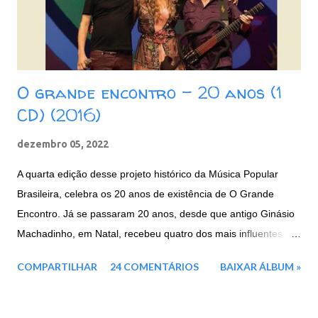
O grande encontro - 20 anos (1
CD) (2016)
dezembro 05, 2022
A quarta edição desse projeto histórico da Música Popular
Brasileira, celebra os 20 anos de existência de O Grande
Encontro. Já se passaram 20 anos, desde que antigo Ginásio
Machadinho, em Natal, recebeu quatro dos mais influentes
artistas brasileiros, representantes máximos de toda a força e
COMPARTILHAR
24 COMENTÁRIOS
BAIXAR ÁLBUM »
cultura nordestina. Agora em 2016, três deles voltam a se unir
mais uma vez: a paraibana Elba Ramalho e os
pernambucanos, Geraldo Azevedo E Alceu Valença.