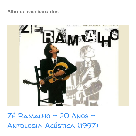
o
s
Álbuns mais baixados
t
a
r
u
m
c
o
m
e
n
t
á
r
i
o
Zé Ramalho - 20 Anos -
Antologia Acústica (1997)