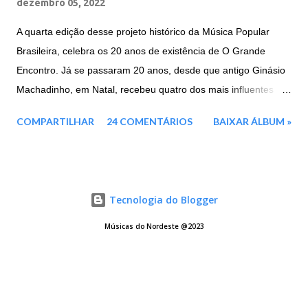
dezembro 05, 2022
A quarta edição desse projeto histórico da Música Popular
Brasileira, celebra os 20 anos de existência de O Grande
Encontro. Já se passaram 20 anos, desde que antigo Ginásio
Machadinho, em Natal, recebeu quatro dos mais influentes
artistas brasileiros, representantes máximos de toda a força e
COMPARTILHAR
24 COMENTÁRIOS
BAIXAR ÁLBUM »
cultura nordestina. Agora em 2016, três deles voltam a se unir
mais uma vez: a paraibana Elba Ramalho e os
pernambucanos, Geraldo Azevedo E Alceu Valença.
Mesclando um repertório de clássicos da MPB, música
Tecnologia do Blogger
nordestina e sucessos dos três artistas, este projeto é a junção
de tudo o que houve de melhor das três edições anteriores. E
Músicas do Nordeste @2023
traz ainda três faixas inéditas para enriquecer ainda mais o
repertório e um cenário deslumbrante. Esse encontro histórico,
que foi eternizado ao final da turnê de 1996 com um show
gravado no Canecão (RJ), teve mais dois volumes, sem a