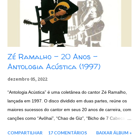
Zé Ramalho - 20 Anos -
Antologia Acústica (1997)
dezembro 05, 2022
“Antologia Acústica” é uma coletânea do cantor Zé Ramalho,
lançada em 1997. O disco dividido em duas partes, reúne os
maiores sucessos do cantor em seus 20 anos de carreira, com
canções como “Avôhai”, “Chao de Giz”, “Bicho de 7 Cabecas”,
e entre outras. Faixas: CD 1: 01. Avôhai 02. Chão de Giz 03.
COMPARTILHAR
17 COMENTÁRIOS
BAIXAR ÁLBUM »
Beira Mar 04. Vila do Sossego 05. Canção Agalopada 06. A