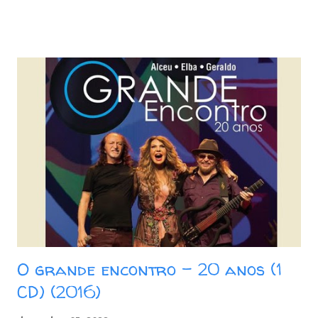
Terceira Lâmina 07. Eternas Ondas 08. Garoto de Aluguel 09.
Táxi Lunar 10. Kryptônia CD 2: 01. Frevo Mulher 02. Banquete
de Signos 03. Força Verde 04. Admirável Gado Novo 05.
Galope Rasante 06. Bicho de Sete Cabeças 07. Mulher Nova,
Bonita e Carinhosa, Faz o Homem Gemer Sem Sentir Dor 08.
Pepitas de Fogo 09. Jardim das Acácias II 10. Batendo na
Porta do Céu [Knockin' on Heaven's Door] Baixar: 165 MB -
ZiP - MP3 - 320 Kbps Google Drive - Box - MEGA
O grande encontro - 20 anos (1
CD) (2016)