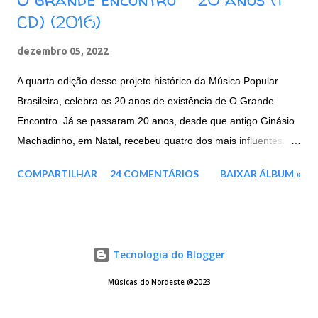
CD) (2016)
dezembro 05, 2022
A quarta edição desse projeto histórico da Música Popular
Brasileira, celebra os 20 anos de existência de O Grande
Encontro. Já se passaram 20 anos, desde que antigo Ginásio
Machadinho, em Natal, recebeu quatro dos mais influentes
artistas brasileiros, representantes máximos de toda a força e
COMPARTILHAR
24 COMENTÁRIOS
BAIXAR ÁLBUM »
cultura nordestina. Agora em 2016, três deles voltam a se unir
mais uma vez: a paraibana Elba Ramalho e os
pernambucanos, Geraldo Azevedo E Alceu Valença.
Mesclando um repertório de clássicos da MPB, música
Tecnologia do Blogger
nordestina e sucessos dos três artistas, este projeto é a junção
de tudo o que houve de melhor das três edições anteriores. E
Músicas do Nordeste @2023
traz ainda três faixas inéditas para enriquecer ainda mais o