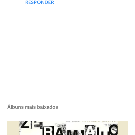
RESPONDER
P
o
s
Álbuns mais baixados
t
a
r
u