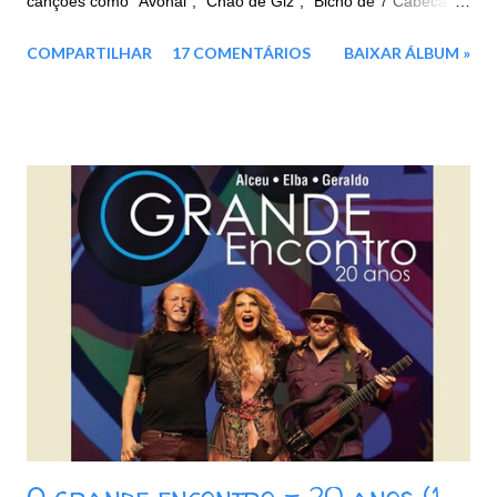
canções como “Avôhai”, “Chao de Giz”, “Bicho de 7 Cabecas”,
e entre outras. Faixas: CD 1: 01. Avôhai 02. Chão de Giz 03.
COMPARTILHAR
17 COMENTÁRIOS
BAIXAR ÁLBUM »
Beira Mar 04. Vila do Sossego 05. Canção Agalopada 06. A
Terceira Lâmina 07. Eternas Ondas 08. Garoto de Aluguel 09.
Táxi Lunar 10. Kryptônia CD 2: 01. Frevo Mulher 02. Banquete
de Signos 03. Força Verde 04. Admirável Gado Novo 05.
Galope Rasante 06. Bicho de Sete Cabeças 07. Mulher Nova,
Bonita e Carinhosa, Faz o Homem Gemer Sem Sentir Dor 08.
Pepitas de Fogo 09. Jardim das Acácias II 10. Batendo na
Porta do Céu [Knockin' on Heaven's Door] Baixar: 165 MB -
ZiP - MP3 - 320 Kbps Google Drive - Box - MEGA
O grande encontro - 20 anos (1