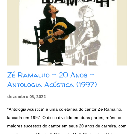
m
c
o
m
e
n
t
á
r
i
o
Zé Ramalho - 20 Anos -
Antologia Acústica (1997)
dezembro 05, 2022
“Antologia Acústica” é uma coletânea do cantor Zé Ramalho,
lançada em 1997. O disco dividido em duas partes, reúne os
maiores sucessos do cantor em seus 20 anos de carreira, com