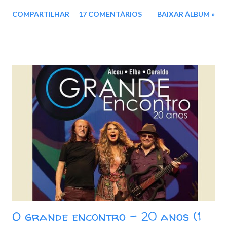
e entre outras. Faixas: CD 1: 01. Avôhai 02. Chão de Giz 03.
COMPARTILHAR
17 COMENTÁRIOS
BAIXAR ÁLBUM »
Beira Mar 04. Vila do Sossego 05. Canção Agalopada 06. A
Terceira Lâmina 07. Eternas Ondas 08. Garoto de Aluguel 09.
Táxi Lunar 10. Kryptônia CD 2: 01. Frevo Mulher 02. Banquete
de Signos 03. Força Verde 04. Admirável Gado Novo 05.
Galope Rasante 06. Bicho de Sete Cabeças 07. Mulher Nova,
Bonita e Carinhosa, Faz o Homem Gemer Sem Sentir Dor 08.
Pepitas de Fogo 09. Jardim das Acácias II 10. Batendo na
Porta do Céu [Knockin' on Heaven's Door] Baixar: 165 MB -
ZiP - MP3 - 320 Kbps Google Drive - Box - MEGA
O grande encontro - 20 anos (1