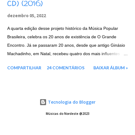
CD) (2016)
dezembro 05, 2022
A quarta edição desse projeto histórico da Música Popular
Brasileira, celebra os 20 anos de existência de O Grande
Encontro. Já se passaram 20 anos, desde que antigo Ginásio
Machadinho, em Natal, recebeu quatro dos mais influentes
artistas brasileiros, representantes máximos de toda a força e
COMPARTILHAR
24 COMENTÁRIOS
BAIXAR ÁLBUM »
cultura nordestina. Agora em 2016, três deles voltam a se unir
mais uma vez: a paraibana Elba Ramalho e os
pernambucanos, Geraldo Azevedo E Alceu Valença.
Mesclando um repertório de clássicos da MPB, música
Tecnologia do Blogger
nordestina e sucessos dos três artistas, este projeto é a junção
de tudo o que houve de melhor das três edições anteriores. E
Músicas do Nordeste @2023
traz ainda três faixas inéditas para enriquecer ainda mais o
repertório e um cenário deslumbrante. Esse encontro histórico,