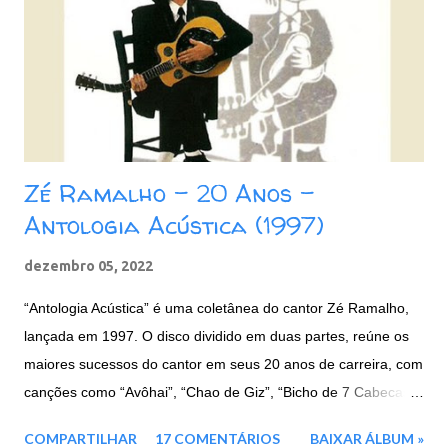
m
e
n
t
á
r
i
o
Zé Ramalho - 20 Anos -
Antologia Acústica (1997)
dezembro 05, 2022
“Antologia Acústica” é uma coletânea do cantor Zé Ramalho,
lançada em 1997. O disco dividido em duas partes, reúne os
maiores sucessos do cantor em seus 20 anos de carreira, com
canções como “Avôhai”, “Chao de Giz”, “Bicho de 7 Cabecas”,
e entre outras. Faixas: CD 1: 01. Avôhai 02. Chão de Giz 03.
COMPARTILHAR
17 COMENTÁRIOS
BAIXAR ÁLBUM »
Beira Mar 04. Vila do Sossego 05. Canção Agalopada 06. A