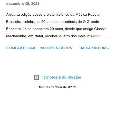
dezembro 05, 2022
A quarta edição desse projeto histórico da Música Popular
Brasileira, celebra os 20 anos de existência de O Grande
Encontro. Já se passaram 20 anos, desde que antigo Ginásio
Machadinho, em Natal, recebeu quatro dos mais influentes
artistas brasileiros, representantes máximos de toda a força e
COMPARTILHAR
24 COMENTÁRIOS
BAIXAR ÁLBUM »
cultura nordestina. Agora em 2016, três deles voltam a se unir
mais uma vez: a paraibana Elba Ramalho e os
pernambucanos, Geraldo Azevedo E Alceu Valença.
Mesclando um repertório de clássicos da MPB, música
Tecnologia do Blogger
nordestina e sucessos dos três artistas, este projeto é a junção
de tudo o que houve de melhor das três edições anteriores. E
Músicas do Nordeste @2023
traz ainda três faixas inéditas para enriquecer ainda mais o
repertório e um cenário deslumbrante. Esse encontro histórico,
que foi eternizado ao final da turnê de 1996 com um show