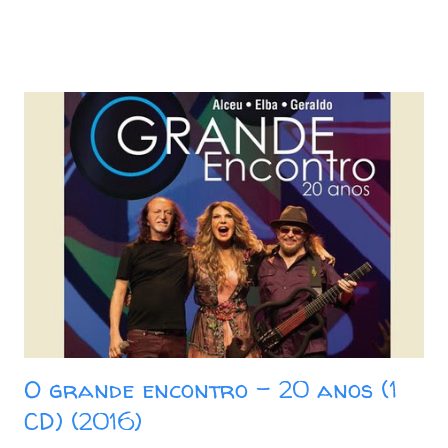
Terceira Lâmina 07. Eternas Ondas 08. Garoto de Aluguel 09.
Táxi Lunar 10. Kryptônia CD 2: 01. Frevo Mulher 02. Banquete
de Signos 03. Força Verde 04. Admirável Gado Novo 05.
Galope Rasante 06. Bicho de Sete Cabeças 07. Mulher Nova,
Bonita e Carinhosa, Faz o Homem Gemer Sem Sentir Dor 08.
Pepitas de Fogo 09. Jardim das Acácias II 10. Batendo na
Porta do Céu [Knockin' on Heaven's Door] Baixar: 165 MB -
ZiP - MP3 - 320 Kbps Google Drive - Box - MEGA
O grande encontro - 20 anos (1
CD) (2016)