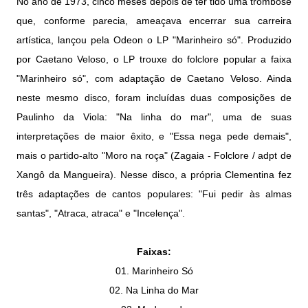
No ano de 1973, cinco meses depois de ter tido uma trombose
que, conforme parecia, ameaçava encerrar sua carreira
artística, lançou pela Odeon o LP "Marinheiro só". Produzido
por Caetano Veloso, o LP trouxe do folclore popular a faixa
"Marinheiro só", com adaptação de Caetano Veloso. Ainda
neste mesmo disco, foram incluídas duas composições de
Paulinho da Viola: "Na linha do mar", uma de suas
interpretações de maior êxito, e "Essa nega pede demais",
mais o partido-alto "Moro na roça" (Zagaia - Folclore / adpt de
Xangô da Mangueira). Nesse disco, a própria Clementina fez
três adaptações de cantos populares: "Fui pedir às almas
santas", "Atraca, atraca" e "Incelença".
Faixas:
01.
Marinheiro Só
02. Na Linha do Mar