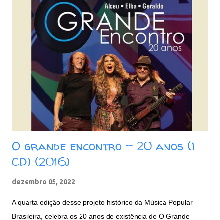
Galope Rasante 06. Bicho de Sete Cabeças 07. Mulher Nova,
Bonita e Carinhosa, Faz o Homem Gemer Sem Sentir Dor 08.
Pepitas de Fogo 09. Jardim das Acácias II 10. Batendo na
Porta do Céu [Knockin' on Heaven's Door] Baixar: 165 MB -
ZiP - MP3 - 320 Kbps Google Drive - Box - MEGA
O grande encontro - 20 anos (1
CD) (2016)
dezembro 05, 2022
A quarta edição desse projeto histórico da Música Popular
Brasileira, celebra os 20 anos de existência de O Grande