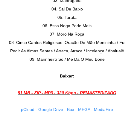
03. Madrugada
04. Sai De Baixo
05. Tarata
06. Essa Nega Pede Mais
07. Moro Na Roça
08. Cinco Cantos Religiosos: Oração De Mãe Menininha / Fui
Pedir As Almas Santas / Atraca, Atraca / Incelença / Abaluaiê
09. Marinheiro Só / Me Dá O Meu Boné
Baixar:
81 MB - ZiP - MP3 - 320 Kbps - REMASTERIZADO
pCloud
-
Google Drive
-
Box
-
MEGA
-
MediaFire