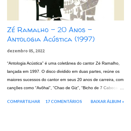
á
r
i
o
Zé Ramalho - 20 Anos -
Antologia Acústica (1997)
dezembro 05, 2022
“Antologia Acústica” é uma coletânea do cantor Zé Ramalho,
lançada em 1997. O disco dividido em duas partes, reúne os
maiores sucessos do cantor em seus 20 anos de carreira, com
canções como “Avôhai”, “Chao de Giz”, “Bicho de 7 Cabecas”,
e entre outras. Faixas: CD 1: 01. Avôhai 02. Chão de Giz 03.
COMPARTILHAR
17 COMENTÁRIOS
BAIXAR ÁLBUM »
Beira Mar 04. Vila do Sossego 05. Canção Agalopada 06. A
Terceira Lâmina 07. Eternas Ondas 08. Garoto de Aluguel 09.
Táxi Lunar 10. Kryptônia CD 2: 01. Frevo Mulher 02. Banquete
de Signos 03. Força Verde 04. Admirável Gado Novo 05.