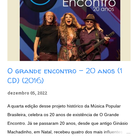
Pepitas de Fogo 09. Jardim das Acácias II 10. Batendo na
Porta do Céu [Knockin' on Heaven's Door] Baixar: 165 MB -
ZiP - MP3 - 320 Kbps Google Drive - Box - MEGA
O grande encontro - 20 anos (1
CD) (2016)
dezembro 05, 2022
A quarta edição desse projeto histórico da Música Popular
Brasileira, celebra os 20 anos de existência de O Grande
Encontro. Já se passaram 20 anos, desde que antigo Ginásio
Machadinho, em Natal, recebeu quatro dos mais influentes