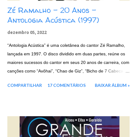
Zé Ramalho - 20 Anos -
Antologia Acústica (1997)
dezembro 05, 2022
“Antologia Acústica” é uma coletânea do cantor Zé Ramalho,
lançada em 1997. O disco dividido em duas partes, reúne os
maiores sucessos do cantor em seus 20 anos de carreira, com
canções como “Avôhai”, “Chao de Giz”, “Bicho de 7 Cabecas”,
e entre outras. Faixas: CD 1: 01. Avôhai 02. Chão de Giz 03.
COMPARTILHAR
17 COMENTÁRIOS
BAIXAR ÁLBUM »
Beira Mar 04. Vila do Sossego 05. Canção Agalopada 06. A
Terceira Lâmina 07. Eternas Ondas 08. Garoto de Aluguel 09.
Táxi Lunar 10. Kryptônia CD 2: 01. Frevo Mulher 02. Banquete
de Signos 03. Força Verde 04. Admirável Gado Novo 05.
Galope Rasante 06. Bicho de Sete Cabeças 07. Mulher Nova,
Bonita e Carinhosa, Faz o Homem Gemer Sem Sentir Dor 08.