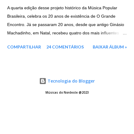
A quarta edição desse projeto histórico da Música Popular
Brasileira, celebra os 20 anos de existência de O Grande
Encontro. Já se passaram 20 anos, desde que antigo Ginásio
Machadinho, em Natal, recebeu quatro dos mais influentes
artistas brasileiros, representantes máximos de toda a força e
COMPARTILHAR
24 COMENTÁRIOS
BAIXAR ÁLBUM »
cultura nordestina. Agora em 2016, três deles voltam a se unir
mais uma vez: a paraibana Elba Ramalho e os
pernambucanos, Geraldo Azevedo E Alceu Valença.
Mesclando um repertório de clássicos da MPB, música
Tecnologia do Blogger
nordestina e sucessos dos três artistas, este projeto é a junção
de tudo o que houve de melhor das três edições anteriores. E
Músicas do Nordeste @2023
traz ainda três faixas inéditas para enriquecer ainda mais o
repertório e um cenário deslumbrante. Esse encontro histórico,
que foi eternizado ao final da turnê de 1996 com um show
gravado no Canecão (RJ), teve mais dois volumes, sem a
presença de Alceu Valença. Agora, duas décadas após o