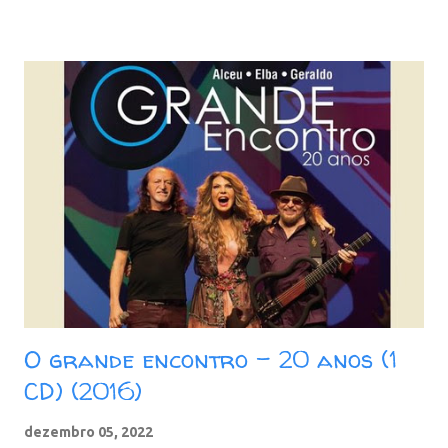
Táxi Lunar 10. Kryptônia CD 2: 01. Frevo Mulher 02. Banquete
de Signos 03. Força Verde 04. Admirável Gado Novo 05.
Galope Rasante 06. Bicho de Sete Cabeças 07. Mulher Nova,
Bonita e Carinhosa, Faz o Homem Gemer Sem Sentir Dor 08.
Pepitas de Fogo 09. Jardim das Acácias II 10. Batendo na
Porta do Céu [Knockin' on Heaven's Door] Baixar: 165 MB -
ZiP - MP3 - 320 Kbps Google Drive - Box - MEGA
O grande encontro - 20 anos (1
CD) (2016)
dezembro 05, 2022