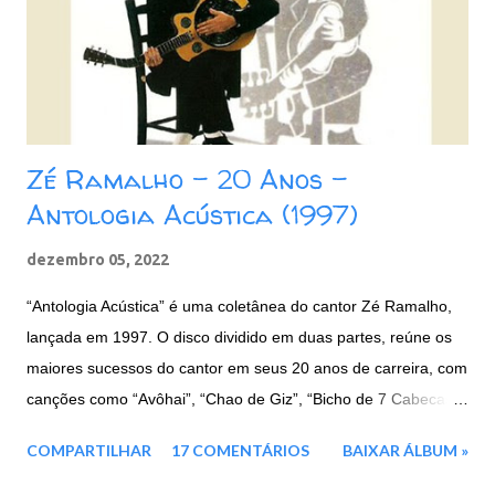
e
n
t
á
r
i
o
Zé Ramalho - 20 Anos -
Antologia Acústica (1997)
dezembro 05, 2022
“Antologia Acústica” é uma coletânea do cantor Zé Ramalho,
lançada em 1997. O disco dividido em duas partes, reúne os
maiores sucessos do cantor em seus 20 anos de carreira, com
canções como “Avôhai”, “Chao de Giz”, “Bicho de 7 Cabecas”,
e entre outras. Faixas: CD 1: 01. Avôhai 02. Chão de Giz 03.
COMPARTILHAR
17 COMENTÁRIOS
BAIXAR ÁLBUM »
Beira Mar 04. Vila do Sossego 05. Canção Agalopada 06. A
Terceira Lâmina 07. Eternas Ondas 08. Garoto de Aluguel 09.