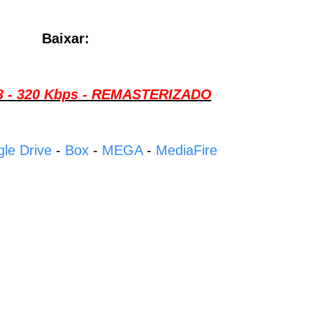
Baixar:
P3 - 320 Kbps - REMASTERIZADO
le Drive
-
Box
-
MEGA
-
MediaFire