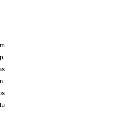
em
p,
as
m,
os
tu