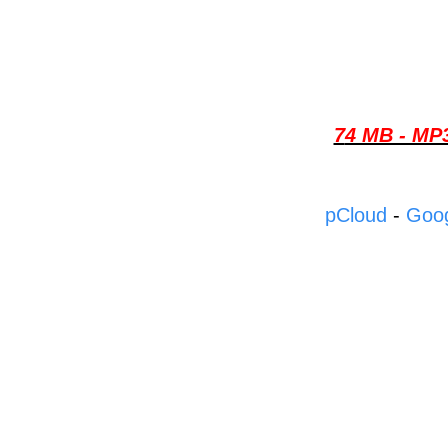
74 MB - M
pCloud
-
Goog