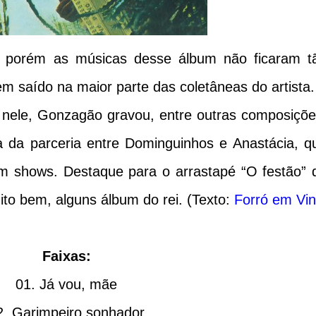
 porém as músicas desse álbum não ficaram t
em saído na maior parte das coletâneas do artista.
 nele, Gonzagão gravou, entre outras composiçõe
a da parceria entre Dominguinhos e Anastácia, q
shows. Destaque para o arrastapé “O festão” 
ito bem, alguns álbum do rei. (Texto:
Forró em Vini
Faixas:
01. Já vou, mãe
2. Garimpeiro sonhador