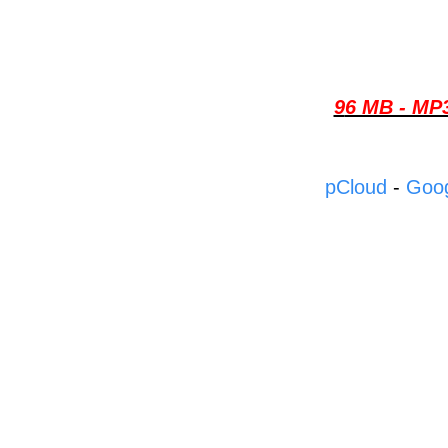
96 MB - M
pCloud
-
Goog