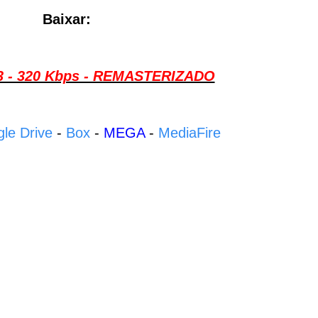
Baixar:
P3 - 320 Kbps - REMASTERIZADO
le Drive
-
Box
-
MEGA
-
MediaFire