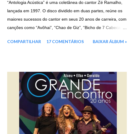
“Antologia Acústica” é uma coletânea do cantor Zé Ramalho,
lançada em 1997. O disco dividido em duas partes, reúne os
maiores sucessos do cantor em seus 20 anos de carreira, com
canções como “Avôhai”, “Chao de Giz”, “Bicho de 7 Cabecas”,
e entre outras. Faixas: CD 1: 01. Avôhai 02. Chão de Giz 03.
COMPARTILHAR
17 COMENTÁRIOS
BAIXAR ÁLBUM »
Beira Mar 04. Vila do Sossego 05. Canção Agalopada 06. A
Terceira Lâmina 07. Eternas Ondas 08. Garoto de Aluguel 09.
Táxi Lunar 10. Kryptônia CD 2: 01. Frevo Mulher 02. Banquete
de Signos 03. Força Verde 04. Admirável Gado Novo 05.
Galope Rasante 06. Bicho de Sete Cabeças 07. Mulher Nova,
Bonita e Carinhosa, Faz o Homem Gemer Sem Sentir Dor 08.
Pepitas de Fogo 09. Jardim das Acácias II 10. Batendo na
Porta do Céu [Knockin' on Heaven's Door] Baixar: 165 MB -
ZiP - MP3 - 320 Kbps Google Drive - Box - MEGA