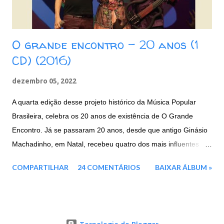
O grande encontro - 20 anos (1
CD) (2016)
dezembro 05, 2022
A quarta edição desse projeto histórico da Música Popular
Brasileira, celebra os 20 anos de existência de O Grande
Encontro. Já se passaram 20 anos, desde que antigo Ginásio
Machadinho, em Natal, recebeu quatro dos mais influentes
artistas brasileiros, representantes máximos de toda a força e
COMPARTILHAR
24 COMENTÁRIOS
BAIXAR ÁLBUM »
cultura nordestina. Agora em 2016, três deles voltam a se unir
mais uma vez: a paraibana Elba Ramalho e os
pernambucanos, Geraldo Azevedo E Alceu Valença.
Mesclando um repertório de clássicos da MPB, música