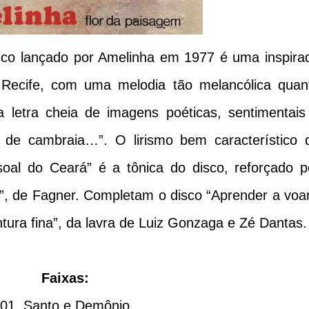
isco lançado por Amelinha em 1977 é uma inspira
o Recife, com uma melodia tão melancólica quan
 letra cheia de imagens poéticas, sentimentais
l de cambraia…”. O lirismo bem característico 
oal do Ceará” é a tônica do disco, reforçado p
, de Fagner. Completam o disco “Aprender a voar
ntura fina”, da lavra de Luiz Gonzaga e Zé Dantas.
Faixas:
01. Santo e Demônio