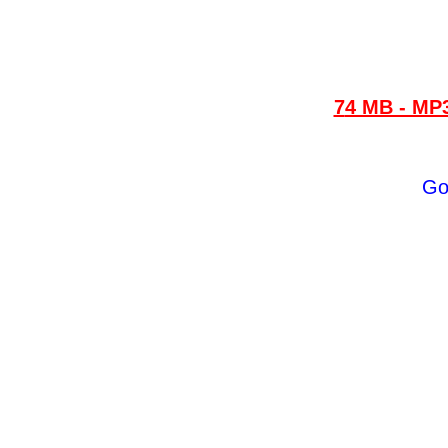
74 MB - M
G