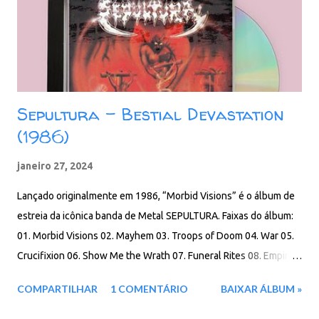
Sepultura - Bestial Devastation
(1986)
janeiro 27, 2024
Lançado originalmente em 1986, “Morbid Visions” é o álbum de
estreia da icônica banda de Metal SEPULTURA. Faixas do álbum:
01. Morbid Visions 02. Mayhem 03. Troops of Doom 04. War 05.
Crucifixion 06. Show Me the Wrath 07. Funeral Rites 08. Empire
of the Damned 09. The Curse 10. Bestial Devastation 11.
COMPARTILHAR
1 COMENTÁRIO
BAIXAR ÁLBUM »
Antichrist 12. Necromancer 13. Warriors of Death 14.
Necromancer (Demo Version) 15. Anticop (Live) Download: 129