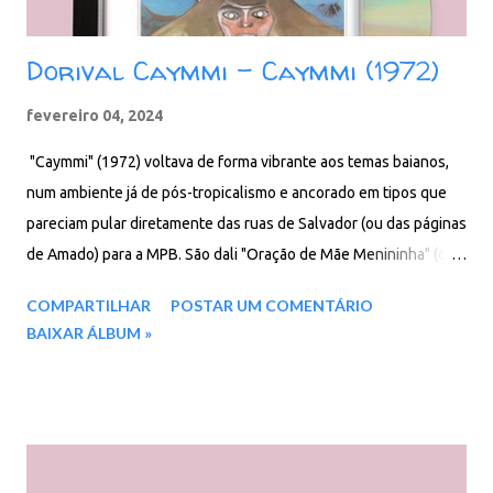
Dorival Caymmi - Caymmi (1972)
fevereiro 04, 2024
"Caymmi" (1972) voltava de forma vibrante aos temas baianos,
num ambiente já de pós-tropicalismo e ancorado em tipos que
pareciam pular diretamente das ruas de Salvador (ou das páginas
de Amado) para a MPB. São dali "Oração de Mãe Menininha" (que
Gal Costa e Maria Bethânia cantariam em um dueto histórico, no
COMPARTILHAR
POSTAR UM COMENTÁRIO
show e disco "Phono 73") e "Dona Chica", entre outras
BAIXAR ÁLBUM »
regravações. Faixas do álbum: 01. Promessa De Pescador 02.
Morena Do Mar 03. Santa Clara Clareou 04. Canto De Nanã 05.
Dona Chica (Francisca Santos Das Flores) 06. Oração De Mãe
Menininha 07. Eu Cheguei Lá 08. Sodade Matadera 09. A Preta
Do Acarajé 10. Rainha Do Mar 11. Vou Ver Juliana 12. Itapoan 13.