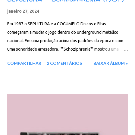
janeiro 27, 2024
Em 1987 o SEPULTURA e a COGUMELO Discos e Fitas
começaram a mudar o jogo dentro do underground metálico
nacional. Em uma produção acima dos padrões da época e com
uma sonoridade arrasadora, ""Schoziphrenia"" mostrou uma
banda amadurecida, com um som orientado mais para o thrash
COMPARTILHAR
2 COMENTÁRIOS
BAIXAR ÁLBUM »
metal marcando a estréia do guitarrista Andreas Kisser. Faixas do
álbum : 01. Intro 02. From The Past Comes The Storms 03. To
The Wall 04. Escape to the Void 05. Inquisition Symphony 06.
Screams Behind The Shadows 07. Septic Schizo 08. The Abyss
09. R.I.P. (Rest In Pain) 10. Troops of Doom 11. The Past Reborns
The Storms (Demo Version) 12. Septic Schizo (Rough Mix) 13. To
The Wall (Rough MIx) Download: 130 MB - ZIP - MP3 - 320 Kbps -
REMASTERIZADO MEGA - Filen - Box