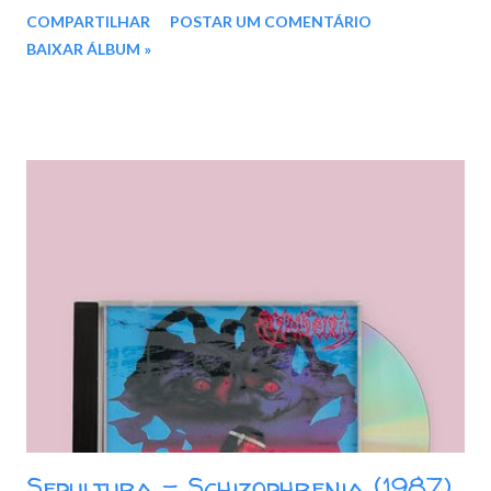
anos depois, em 1976, com “Cartola”. Trazendo mais alguns
COMPARTILHAR
POSTAR UM COMENTÁRIO
grandes sucessos de sua carreira, como “o mundo é um moinho”
BAIXAR ÁLBUM »
e “as rosas não falam”. O disco, assim como o primeiro, traz
arranjos de Horondino José da silva (Dino), com produção de
Juarez Barroso. Das 12 faixas, 10 são de autoria de Cartola,
sendo uma em parceria com Alcebíades Barcelos. Completando
o álbum, estão “preciso me encontrar”, de Candeia, e “senhora
tentação”, de Silas de Oliveira. Entre as participações especiais,
destaca-se a de Creusa, filha de criação do Cartola, que canta
com ele duas faixas. Faixas do álbum: 01. O Mundo é Um Moinho
02. Minha 03. Sala De Recepção 04. Não Posso Viver Sem Ela 05.
Preciso Me Encontrar 06. Peito Vazio 07. Aconteceu 08. As
Rosas Não Falam 09. S...
Sepultura - Schizophrenia (1987)