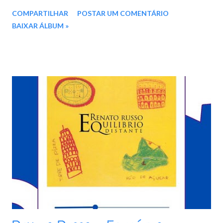
Say Goodbye 02. The Dance 03. Il Mondo Degli Altri 04. Ti
COMPARTILHAR
POSTAR UM COMENTÁRIO
Chiedo Onesta 05. Lettera 06. I Loves You Porgy 07. E Tu Come
BAIXAR ÁLBUM »
Stai? 08. Change Partners Download: 59 MB - ZIP - MP3 - 320
Kbps Pixeldrain - MEGA - Google Drive - KDrive - Drime