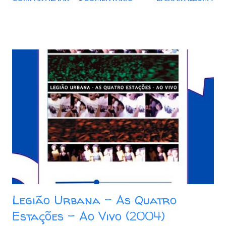
cinco anos da Rebelião gay de Stonewall em Nova Iorque. O
repertório traz standarts da música americana, novidades
descobertas por ele e canções resgatadas de longa-metragens
— muitos daqueles que fizeram parte de sua educação musical.
Está lá “Cathedral Song”, música de Tanita Tikaram, fenômeno
dos anos 90; Da trilha sonora de A Cor Púrpura, assinada por
Quincy Jones, ele extraiu a canção “Miss Celia Blues”. E ainda
fez a sua versão para o tema de Pinocchio, de Walt Disney,
“When you wish upon a star”, assinado por Ned Washington e
Leigh Harline. Também há “Cherish”, sucesso de Madonna, mas
com um jeitão folk e sua forte impressão vocal. De Bob Dylan,
regravou “If you see her, say hello”, origi...
Legião Urbana – As Quatro
Estações - Ao Vivo (2004)