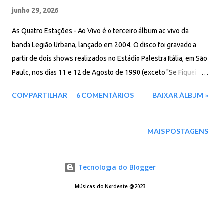
junho 29, 2026
As Quatro Estações - Ao Vivo é o terceiro álbum ao vivo da
banda Legião Urbana, lançado em 2004. O disco foi gravado a
partir de dois shows realizados no Estádio Palestra Itália, em São
Paulo, nos dias 11 e 12 de Agosto de 1990 (exceto "Se Fiquei
Esperando Meu Amor Passar", que foi gravada no Ginásio
COMPARTILHAR
6 COMENTÁRIOS
BAIXAR ÁLBUM »
Mineirinho, em Belo Horizonte), durante a turnê do disco As
Quatro Estações. Os áudios dos dois shows foram registrados
direto da mesa de som, em 24 canais, algo novo e raro na época.
MAIS POSTAGENS
As fitas foram recuperadas pelo jornalista Marcelo Froés
somente uma década depois e o projeto foi tocado por Jorge
Tecnologia do Blogger
Davidson, que retornava à EMI Music como diretor artístico. Os
integrantes vivos (Dado Villa-Lobos (guitarra) e Marcelo Bonfá
Músicas do Nordeste @2023
(bateria), bem como o ex-empresário da banda Rafael Borges,
reuniram-se para dirigir a criação do álbum. O disco foi lançado