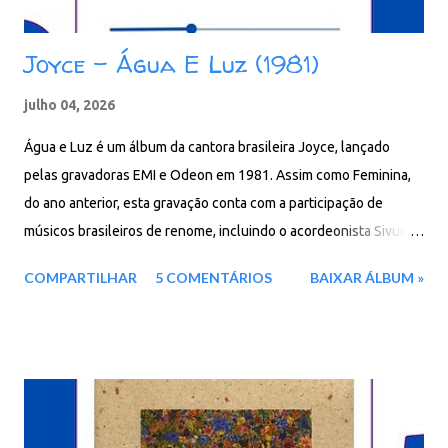
Joyce – Água E Luz (1981)
julho 04, 2026
Água e Luz é um álbum da cantora brasileira Joyce, lançado
pelas gravadoras EMI e Odeon em 1981. Assim como Feminina,
do ano anterior, esta gravação conta com a participação de
músicos brasileiros de renome, incluindo o acordeonista Sivuca
em Samba de Gago. A faixa Monsieur Binot alcançou sucesso
COMPARTILHAR
5 COMENTÁRIOS
BAIXAR ÁLBUM »
nas paradas musicais do Brasil. Faixas do álbum: 01. Monsieur
Binot 02. Muito Prazer 03. Moreno 04. Beira Rio 05. Samba De
Gago 06. Meio A Meio 07. Banho Maria 08. Mais Uma Vez, Mais
Uma Voz 09. Eternamente Grávida 10. Doçura Forte - Água e Luz
Download: 81 MB - ZIP - MP3 - 320 Kbps - REMASTERIZADO
Pixeldrain - MEGA - Google Drive - KDrive - Drime