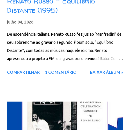
Renato Russo – Equilíbrio
Distante (1995)
julho 04, 2026
De ascendência italiana, Renato Russo fez jus ao ‘Manfredini’ de
seu sobrenome ao gravar o segundo álbum solo, “Equilíbrio
Distante”, com todas as músicas naquele idioma. Renato
apresentou o projeto à EMI e a gravadora o enviou à Itália. Com o
repertório já definido, Russo descobriu mais sobre a cultura
COMPARTILHAR
1 COMENTÁRIO
BAIXAR ÁLBUM »
italiana. A capa do disco mostra desenhos de Giuliano
representando o Pão de Açúcar, o Estádio do Maracanã, o
Coliseu e a Torre de Pisa (grafada como Torre de Pizza).
Participaram do disco músicos de renome, como o baixista Arthur
Maia, e Bruno Araújo (que fez parte da banda de apoio da Legião
Urbana na turnê “As Quatro Estações” e gravou o baixo no álbum
“V”), além do arranjador e tecladista Carlos Trilha. Faixas do