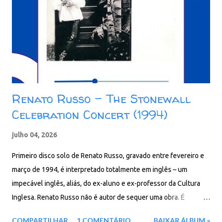
álbum: 01. Gente 02. Strani Amori 03. I Venti Del Cuore 04.
Scrivimi 05. Dolcissima Maria 06. Lettera 07. La Solitudine 08.
Passerà 09. Wave / Come Fa Un 'Onda 10. La Forza Della Vita 11.
Due 12. Più O Meno 13. Il Mondo Degli Altri (Versão Rock)
Download: 143 MB - ZI...
Renato Russo – The Stonewall
Celebration Concert (1994)
julho 04, 2026
Primeiro disco solo de Renato Russo, gravado entre fevereiro e
março de 1994, é interpretado totalmente em inglês – um
impecável inglês, aliás, do ex-aluno e ex-professor da Cultura
Inglesa. Renato Russo não é autor de sequer uma obra. É
somente o intérprete. O álbum foi uma homenagem aos vinte
COMPARTILHAR
1 COMENTÁRIO
BAIXAR ÁLBUM »